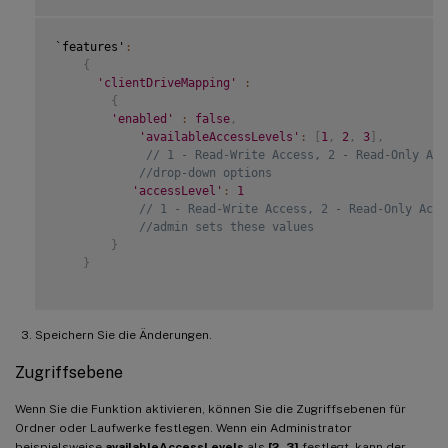
`features'
:
{
'clientDriveMapping'
:
{
'enabled'
:
false
,
'availableAccessLevels'
:
[
1
,
2
,
3
]
,
// 1 - Read-Write Access, 2 - Read-Only Acc
//drop-down options
'accessLevel'
:
1
// 1 - Read-Write Access, 2 - Read-Only Acce
//admin sets these values
}
}
Speichern Sie die Änderungen.
Zugriffsebene
Wenn Sie die Funktion aktivieren, können Sie die Zugriffsebenen für
Ordner oder Laufwerke festlegen. Wenn ein Administrator
beispielsweise
availableAccessLevels
als
[2, 3]
festlegt, kann der