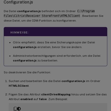
Configuration.js
Die Datei
configuration.js
befindet sich im Ordner
C:\Program
Files\Citrix\Receiver StoreFront\HTML5Client
. Bearbeiten Sie
diese Datei, um die CDM-Funktion zu konfigurieren.
HINWEISE:
Citrix empfiehlt, dass Sie eine Sicherungskopie der Datei
configuration.js
erstellen, bevor Sie sie ändern.
Administratorberechtigungen sind erforderlich, um die Datei
configuration.js
zu bearbeiten.
So deaktivieren Sie die Funktion:
Suchen und bearbeiten Sie die Datei
configuration.js
im Ordner
HTML5Client
.
Fügen Sie das Attribut
clientDriveMapping
hinzu und setzen Sie das
Attribut
enabled
auf
false
. Zum Beispiel: