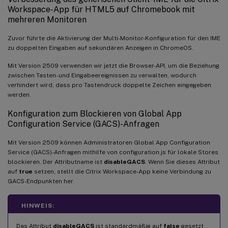
Workspace-App für HTML5 auf Chromebook mit
mehreren Monitoren
Zuvor führte die Aktivierung der Multi-Monitor-Konfiguration für den IME
zu doppelten Eingaben auf sekundären Anzeigen in ChromeOS.
Mit Version 2509 verwenden wir jetzt die Browser-API, um die Beziehung
zwischen Tasten- und Eingabeereignissen zu verwalten, wodurch
verhindert wird, dass pro Tastendruck doppelte Zeichen eingegeben
werden.
Konfiguration zum Blockieren von Global App
Configuration Service (GACS)-Anfragen
Mit Version 2509 können Administratoren Global App Configuration
Service (GACS)-Anfragen mithilfe von configuration.js für lokale Stores
blockieren. Der Attributname ist
disableGACS
. Wenn Sie dieses Attribut
auf
true
setzen, stellt die Citrix Workspace-App keine Verbindung zu
GACS-Endpunkten her.
HINWEIS:
Das Attribut
disableGACS
ist standardmäßig auf
false
gesetzt.