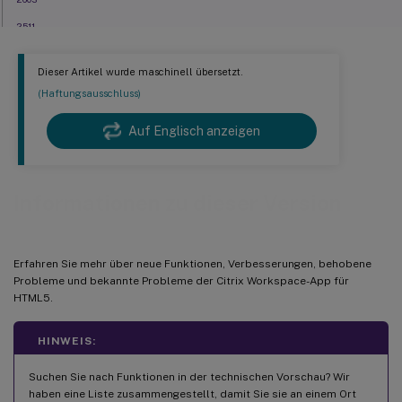
2511
2509
Dieser Artikel wurde maschinell übersetzt.
2505.10
(Haftungsausschluss)
2505
Auf Englisch anzeigen
2502.10
2502
Technische Vorschau in 2502
Informationen zu dieser Version
2411
2409
Erfahren Sie mehr über neue Funktionen, Verbesserungen, behobene
2408
Probleme und bekannte Probleme der Citrix Workspace-App für
2404.1
HTML5.
2404
HINWEIS:
2402
Suchen Sie nach Funktionen in der technischen Vorschau? Wir
2312
haben eine Liste zusammengestellt, damit Sie sie an einem Ort