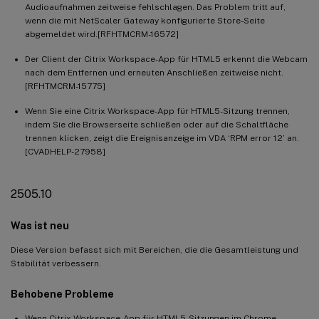
Audioaufnahmen zeitweise fehlschlagen. Das Problem tritt auf,
wenn die mit NetScaler Gateway konfigurierte Store-Seite
abgemeldet wird.[RFHTMCRM-16572]
Der Client der Citrix Workspace-App für HTML5 erkennt die Webcam
nach dem Entfernen und erneuten Anschließen zeitweise nicht.
[RFHTMCRM-15775]
Wenn Sie eine Citrix Workspace-App für HTML5-Sitzung trennen,
indem Sie die Browserseite schließen oder auf die Schaltfläche
trennen klicken, zeigt die Ereignisanzeige im VDA ‘RPM error 12’ an.
[CVADHELP-27958]
2505.10
Was ist neu
Diese Version befasst sich mit Bereichen, die die Gesamtleistung und
Stabilität verbessern.
Behobene Probleme
Wenn Citrix Workspace-App für HTML5-Sitzungen im Chrome-