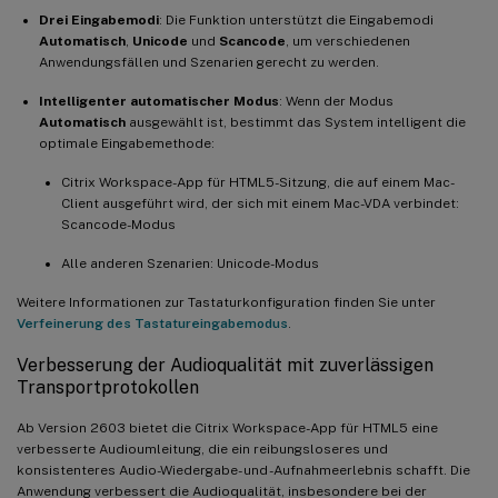
Drei Eingabemodi
: Die Funktion unterstützt die Eingabemodi
Automatisch
,
Unicode
und
Scancode
, um verschiedenen
Anwendungsfällen und Szenarien gerecht zu werden.
Intelligenter automatischer Modus
: Wenn der Modus
Automatisch
ausgewählt ist, bestimmt das System intelligent die
optimale Eingabemethode:
Citrix Workspace-App für HTML5-Sitzung, die auf einem Mac-
Client ausgeführt wird, der sich mit einem Mac-VDA verbindet:
Scancode-Modus
Alle anderen Szenarien: Unicode-Modus
Weitere Informationen zur Tastaturkonfiguration finden Sie unter
Verfeinerung des Tastatureingabemodus
.
Verbesserung der Audioqualität mit zuverlässigen
Transportprotokollen
Ab Version 2603 bietet die Citrix Workspace-App für HTML5 eine
verbesserte Audioumleitung, die ein reibungsloseres und
konsistenteres Audio-Wiedergabe- und -Aufnahmeerlebnis schafft. Die
Anwendung verbessert die Audioqualität, insbesondere bei der