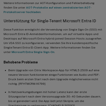
Weitere Informationen zur AOT-Konfiguration und Fehlerbehebung
finden Sie unter
AOT-Protokolle auf einen zentralisierten AOT-
Protokollserver hochladen
.
Unterstützung für Single-Tenant Microsoft Entra ID
Diese Funktion ermöglicht die Verwendung von Single Sign-On (SSO) mit
Microsoft Entra ID-Anmeldeinformationen, um auf virtuelle Apps und
Desktops auf Microsoft Entra hybrid-joined Session Hosts zuzugreifen.
Um VDA SSO zu konfigurieren, verwenden Sie Ihre kundenspezifische
Single-Tenant Entra ID-Client-App. Weitere Informationen finden Sie
unter
Microsoft Entra Single Sign-On
.
Behobene Probleme
Beim Upgrade von Citrix Workspace-App für HTML5 2509 auf eine
neuere Version funktionieren einige Funktionen wie Audio und PDF-
Druck beim ersten Start nach dem Upgrade möglicherweise nicht
richtig. [RFHTMCRM-16799]
In Netzwerkumgebungen mit hoher Latenz kann der erste
Sitzungsstart nach dem Versionsupgrade 30–40 Sekunden dauern,
bis er gerendert wird. Die App lädt jetzt Skripte, um die
Startleistung zu verbessern. [CVADHELP-30593]