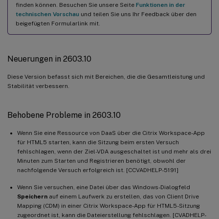
Bekannte Probleme
finden können. Besuchen Sie unsere Seite
Funktionen in der
technischen Vorschau
und teilen Sie uns Ihr Feedback über den
Legacy-Dokumentation
beigefügten Formularlink mit.
Bekannte Einschränkungen
Veraltet
Neuerungen in 2603.10
Legacy-Dokumentation
Hinweise von Drittanbietern
Diese Version befasst sich mit Bereichen, die die Gesamtleistung und
Stabilität verbessern.
Behobene Probleme in 2603.10
Wenn Sie eine Ressource von DaaS über die Citrix Workspace-App
für HTML5 starten, kann die Sitzung beim ersten Versuch
fehlschlagen, wenn der Ziel-VDA ausgeschaltet ist und mehr als drei
Minuten zum Starten und Registrieren benötigt, obwohl der
nachfolgende Versuch erfolgreich ist. [CCVADHELP-5191]
Wenn Sie versuchen, eine Datei über das Windows-Dialogfeld
Speichern
auf einem Laufwerk zu erstellen, das von Client Drive
Mapping (CDM) in einer Citrix Workspace-App für HTML5-Sitzung
zugeordnet ist, kann die Dateierstellung fehlschlagen. [CVADHELP-