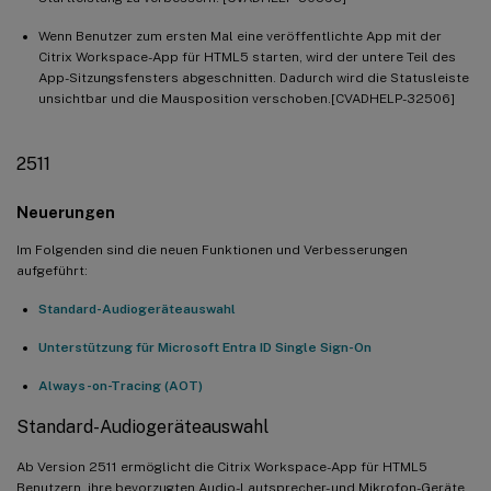
Wenn Benutzer zum ersten Mal eine veröffentlichte App mit der
Citrix Workspace-App für HTML5 starten, wird der untere Teil des
App-Sitzungsfensters abgeschnitten. Dadurch wird die Statusleiste
unsichtbar und die Mausposition verschoben.[CVADHELP-32506]
2511
Neuerungen
Im Folgenden sind die neuen Funktionen und Verbesserungen
aufgeführt:
Standard-Audiogeräteauswahl
Unterstützung für Microsoft Entra ID Single Sign-On
Always-on-Tracing (AOT)
Standard-Audiogeräteauswahl
Ab Version 2511 ermöglicht die Citrix Workspace-App für HTML5
Benutzern, ihre bevorzugten Audio-Lautsprecher- und Mikrofon-Geräte