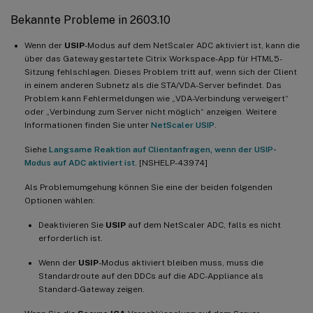
Bekannte Probleme in 2603.10
Wenn der
USIP
-Modus auf dem NetScaler ADC aktiviert ist, kann die
über das Gateway gestartete Citrix Workspace-App für HTML5-
Sitzung fehlschlagen. Dieses Problem tritt auf, wenn sich der Client
in einem anderen Subnetz als die STA/VDA-Server befindet. Das
Problem kann Fehlermeldungen wie „VDA-Verbindung verweigert“
oder „Verbindung zum Server nicht möglich“ anzeigen. Weitere
Informationen finden Sie unter
NetScaler USIP
.
Siehe
Langsame Reaktion auf Clientanfragen, wenn der USIP-
Modus auf ADC aktiviert ist
. [NSHELP-43974]
Als Problemumgehung können Sie eine der beiden folgenden
Optionen wählen:
Deaktivieren Sie
USIP
auf dem NetScaler ADC, falls es nicht
erforderlich ist.
Wenn der
USIP
-Modus aktiviert bleiben muss, muss die
Standardroute auf den DDCs auf die ADC-Appliance als
Standard-Gateway zeigen.