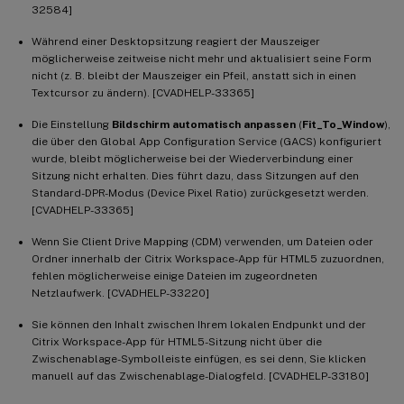
32584]
Während einer Desktopsitzung reagiert der Mauszeiger
möglicherweise zeitweise nicht mehr und aktualisiert seine Form
nicht (z. B. bleibt der Mauszeiger ein Pfeil, anstatt sich in einen
Textcursor zu ändern). [CVADHELP-33365]
Die Einstellung
Bildschirm automatisch anpassen
(
Fit_To_Window
),
die über den Global App Configuration Service (GACS) konfiguriert
wurde, bleibt möglicherweise bei der Wiederverbindung einer
Sitzung nicht erhalten. Dies führt dazu, dass Sitzungen auf den
Standard-DPR-Modus (Device Pixel Ratio) zurückgesetzt werden.
[CVADHELP-33365]
Wenn Sie Client Drive Mapping (CDM) verwenden, um Dateien oder
Ordner innerhalb der Citrix Workspace-App für HTML5 zuzuordnen,
fehlen möglicherweise einige Dateien im zugeordneten
Netzlaufwerk. [CVADHELP-33220]
Sie können den Inhalt zwischen Ihrem lokalen Endpunkt und der
Citrix Workspace-App für HTML5-Sitzung nicht über die
Zwischenablage-Symbolleiste einfügen, es sei denn, Sie klicken
manuell auf das Zwischenablage-Dialogfeld. [CVADHELP-33180]