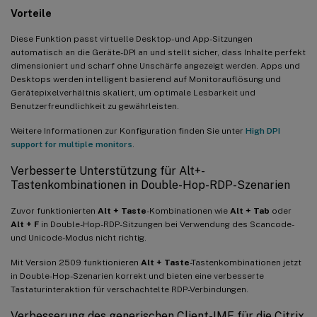
Vorteile
Diese Funktion passt virtuelle Desktop- und App-Sitzungen
automatisch an die Geräte-DPI an und stellt sicher, dass Inhalte perfekt
dimensioniert und scharf ohne Unschärfe angezeigt werden. Apps und
Desktops werden intelligent basierend auf Monitorauflösung und
Gerätepixelverhältnis skaliert, um optimale Lesbarkeit und
Benutzerfreundlichkeit zu gewährleisten.
Weitere Informationen zur Konfiguration finden Sie unter
High DPI
support for multiple monitors
.
Verbesserte Unterstützung für Alt+-
Tastenkombinationen in Double-Hop-RDP-Szenarien
Zuvor funktionierten
Alt + Taste
-Kombinationen wie
Alt + Tab
oder
Alt + F
in Double-Hop-RDP-Sitzungen bei Verwendung des Scancode-
und Unicode-Modus nicht richtig.
Mit Version 2509 funktionieren
Alt + Taste
-Tastenkombinationen jetzt
in Double-Hop-Szenarien korrekt und bieten eine verbesserte
Tastaturinteraktion für verschachtelte RDP-Verbindungen.
Verbesserung des generischen Client-IME für die Citrix