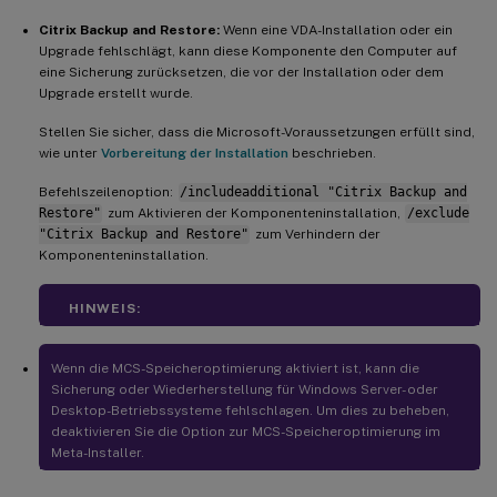
Citrix Backup and Restore:
Wenn eine VDA-Installation oder ein
Upgrade fehlschlägt, kann diese Komponente den Computer auf
eine Sicherung zurücksetzen, die vor der Installation oder dem
Upgrade erstellt wurde.
Stellen Sie sicher, dass die Microsoft-Voraussetzungen erfüllt sind,
wie unter
Vorbereitung der Installation
beschrieben.
Befehlszeilenoption:
/includeadditional "Citrix Backup and
Restore"
zum Aktivieren der Komponenteninstallation,
/exclude
"Citrix Backup and Restore"
zum Verhindern der
Komponenteninstallation.
HINWEIS:
Wenn die MCS-Speicheroptimierung aktiviert ist, kann die
Sicherung oder Wiederherstellung für Windows Server- oder
Desktop-Betriebssysteme fehlschlagen. Um dies zu beheben,
deaktivieren Sie die Option zur MCS-Speicheroptimierung im
Meta-Installer.