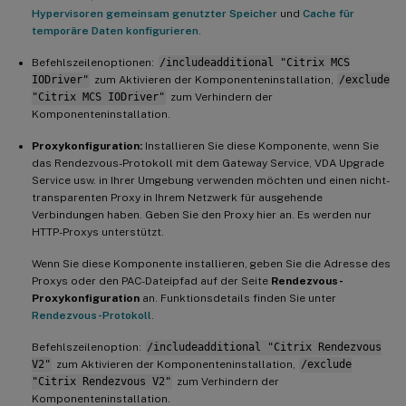
Hypervisoren gemeinsam genutzter Speicher
und
Cache für
temporäre Daten konfigurieren
.
Befehlszeilenoptionen:
/includeadditional "Citrix MCS
IODriver"
zum Aktivieren der Komponenteninstallation,
/exclude
"Citrix MCS IODriver"
zum Verhindern der
Komponenteninstallation.
Proxykonfiguration:
Installieren Sie diese Komponente, wenn Sie
das Rendezvous-Protokoll mit dem Gateway Service, VDA Upgrade
Service usw. in Ihrer Umgebung verwenden möchten und einen nicht-
transparenten Proxy in Ihrem Netzwerk für ausgehende
Verbindungen haben. Geben Sie den Proxy hier an. Es werden nur
HTTP-Proxys unterstützt.
Wenn Sie diese Komponente installieren, geben Sie die Adresse des
Proxys oder den PAC-Dateipfad auf der Seite
Rendezvous-
Proxykonfiguration
an. Funktionsdetails finden Sie unter
Rendezvous-Protokoll
.
Befehlszeilenoption:
/includeadditional "Citrix Rendezvous
V2"
zum Aktivieren der Komponenteninstallation,
/exclude
"Citrix Rendezvous V2"
zum Verhindern der
Komponenteninstallation.