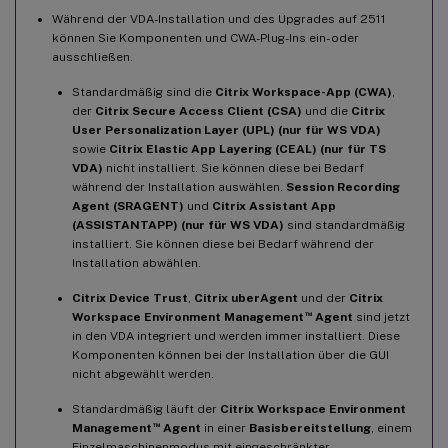
Während der VDA-Installation und des Upgrades auf 2511
können Sie Komponenten und CWA-Plug-Ins ein- oder
ausschließen.
Standardmäßig sind die
Citrix Workspace-App (CWA)
,
der
Citrix Secure Access Client (CSA)
und die
Citrix
User Personalization Layer (UPL) (nur für WS VDA)
sowie
Citrix Elastic App Layering (CEAL) (nur für TS
VDA)
nicht installiert. Sie können diese bei Bedarf
während der Installation auswählen.
Session Recording
Agent​ (SRAGENT)
und ​
​Citrix Assistant App
(ASSISTANTAPP) (nur für WS VDA)
sind standardmäßig
installiert. Sie können diese bei Bedarf während der
Installation abwählen.
Citrix Device Trust
,
Citrix uberAgent
und der
Citrix
™
Workspace Environment Management
Agent
sind jetzt
in den VDA integriert und werden immer installiert. Diese
Komponenten können bei der Installation über die GUI
nicht abgewählt werden.
Standardmäßig läuft der
Citrix Workspace Environment
™
Management
Agent
in einer
Basisbereitstellung
, einem
Einzelmaschinenmodus mit eingeschränkter