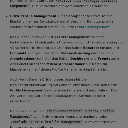
Komponenteninstallation,
/exclude "App Packages Delivery
Component"
zum Verhindern der Komponenteninstallation.
Citrix Profile Management:
Diese Komponente verwaltet die
Einstellungen zur Benutzerpersonalisierung in Benutzerprofilen.
Weitere Informationen finden Sie unter
Profile Management
.
Das Ausschließen von Citrix Profile Management von der
Installation wirkt sich auf die Überwachung und Fehlerbehebung von
VDAs mit Citrix Director aus. Auf den Seiten
Benutzerdetails
und
Endpunkt
schlagen das Panel
Personalisierung
und das Panel
Anmeldedauer
fehl. Auf den Seiten
Dashboard
und
Trends
zeigt
das Panel
Durchschnittliche Anmeldedauer
nur Daten für
Maschinen an, auf denen Profile Management installiert ist.
Auch wenn Sie eine Drittanbieterlösung für die
Benutzerprofilverwaltung verwenden, empfiehlt Citrix, den Citrix
Profile Management Service zu installieren und auszuführen. Das
Aktivieren des Citrix Profile Management Service ist nicht
erforderlich.
Befehlszeilenoption:
/includeadditional "Citrix Profile
Management"
zum Aktivieren der Komponenteninstallation,
/exclude "Citrix Profile Management"
zum Verhindern der
Komponenteninstallation.