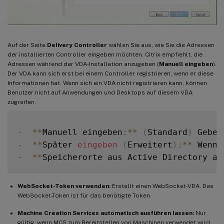
Auf der Seite
Delivery Controller
wählen Sie aus, wie Sie die Adressen
der installierten Controller eingeben möchten. Citrix empfiehlt, die
Adressen während der VDA-Installation anzugeben (
Manuell eingeben
).
Der VDA kann sich erst bei einem Controller registrieren, wenn er diese
Informationen hat. Wenn sich ein VDA nicht registrieren kann, können
Benutzer nicht auf Anwendungen und Desktops auf diesem VDA
zugreifen.
-
**
Manuell eingeben
:
**
(
Standard
)
 Geben
-
**
Später 
eingeben
(
Erweitert
)
:
**
 Wenn 
-
**
Speicherorte aus Active Directory au
WebSocket-Token verwenden:
Erstellt einen WebSocket-VDA. Das
WebSocket-Token ist für das benötigte Token.
Machine Creation Services automatisch ausführen lassen:
Nur
gültig, wenn MCS zum Bereitstellen von Maschinen verwendet wird.