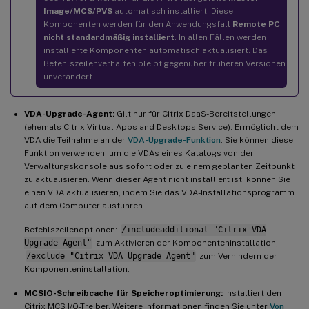
Image/MCS/PVS
automatisch installiert. Diese
Komponenten werden für den Anwendungsfall
Remote PC
nicht standardmäßig installiert
. In allen Fällen werden
installierte Komponenten automatisch aktualisiert. Das
Befehlszeilenverhalten bleibt gegenüber früheren Versionen
unverändert.
VDA-Upgrade-Agent:
Gilt nur für Citrix DaaS-Bereitstellungen
(ehemals Citrix Virtual Apps and Desktops Service). Ermöglicht dem
VDA die Teilnahme an der
VDA-Upgrade-Funktion
. Sie können diese
Funktion verwenden, um die VDAs eines Katalogs von der
Verwaltungskonsole aus sofort oder zu einem geplanten Zeitpunkt
zu aktualisieren. Wenn dieser Agent nicht installiert ist, können Sie
einen VDA aktualisieren, indem Sie das VDA-Installationsprogramm
auf dem Computer ausführen.
Befehlszeilenoptionen:
/includeadditional "Citrix VDA
Upgrade Agent"
zum Aktivieren der Komponenteninstallation,
/exclude "Citrix VDA Upgrade Agent"
zum Verhindern der
Komponenteninstallation.
MCSIO-Schreibcache für Speicheroptimierung:
Installiert den
Citrix MCS I/O-Treiber. Weitere Informationen finden Sie unter
Von