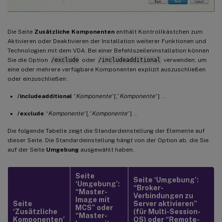
Die Seite
Zusätzliche Komponenten
enthält Kontrollkästchen zum
Aktivieren oder Deaktivieren der Installation weiterer Funktionen und
Technologien mit dem VDA. Bei einer Befehlszeileninstallation können
Sie die Option
/exclude
oder
/includeadditional
verwenden, um
eine oder mehrere verfügbare Komponenten explizit auszuschließen
oder einzuschließen:
/includeadditional
“
Komponente
”[,”
Komponente
”] …
/exclude
“
Komponente
”[,”
Komponente
”] …
Die folgende Tabelle zeigt die Standardeinstellung der Elemente auf
dieser Seite. Die Standardeinstellung hängt von der Option ab, die Sie
auf der Seite
Umgebung
ausgewählt haben.
Seite
Seite ‘Umgebung’:
‘Umgebung’:
“Broker-
“Master-
Verbindungen zu
Image mit
Seite
Server aktivieren”
MCS” oder
‘Zusätzliche
(für Multi-Session-
“Master-
Komponenten’
OS) oder “Remote-