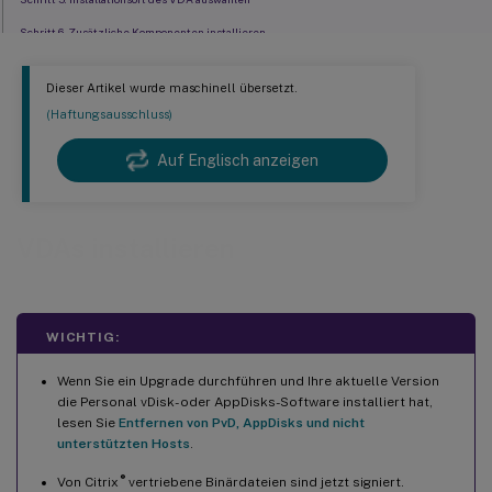
Schritt 6. Zusätzliche Komponenten installieren
Schritt 7. Optionale Software installieren
Dieser Artikel wurde maschinell übersetzt.
™
Schritt 8. Delivery Controller
-Adressen
(Haftungsausschluss)
Schritt 9. Proxykonfiguration
Auf Englisch anzeigen
Schritt 10. Funktionen aktivieren oder deaktivieren
Schritt 11. Firewall-Ports
Schritt 12. Voraussetzungen überprüfen und Installation bestätigen
VDAs installieren
Schritt 13. Diagnose
Schritt 14. Schließen Sie diese Installation ab
Nächste Schritte
WICHTIG:
Citrix Optimizer
Wenn Sie ein Upgrade durchführen und Ihre aktuelle Version
VDA anpassen
die Personal vDisk- oder AppDisks-Software installiert hat,
lesen Sie
Entfernen von PvD, AppDisks und nicht
Problembehandlung
unterstützten Hosts
.
Bekannte Einschränkung
®
Von Citrix
vertriebene Binärdateien sind jetzt signiert.