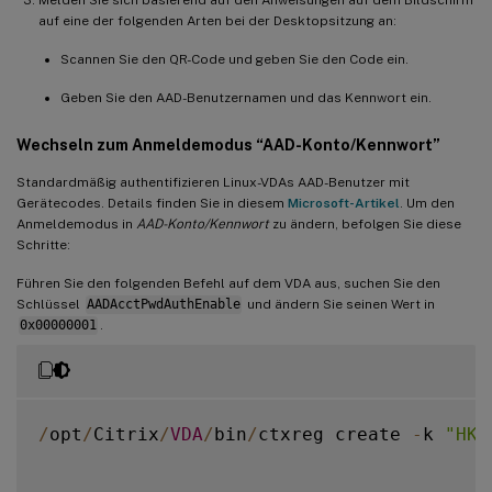
Melden Sie sich basierend auf den Anweisungen auf dem Bildschirm
auf eine der folgenden Arten bei der Desktopsitzung an:
Scannen Sie den QR-Code und geben Sie den Code ein.
Geben Sie den AAD-Benutzernamen und das Kennwort ein.
Wechseln zum Anmeldemodus “AAD-Konto/Kennwort”
Standardmäßig authentifizieren Linux-VDAs AAD-Benutzer mit
Gerätecodes. Details finden Sie in diesem
Microsoft-Artikel
. Um den
Anmeldemodus in
AAD-Konto/Kennwort
zu ändern, befolgen Sie diese
Schritte:
Führen Sie den folgenden Befehl auf dem VDA aus, suchen Sie den
Schlüssel
AADAcctPwdAuthEnable
und ändern Sie seinen Wert in
0x00000001
.
/
opt
/
Citrix
/
VDA
/
bin
/
ctxreg create 
-
k 
"HKL