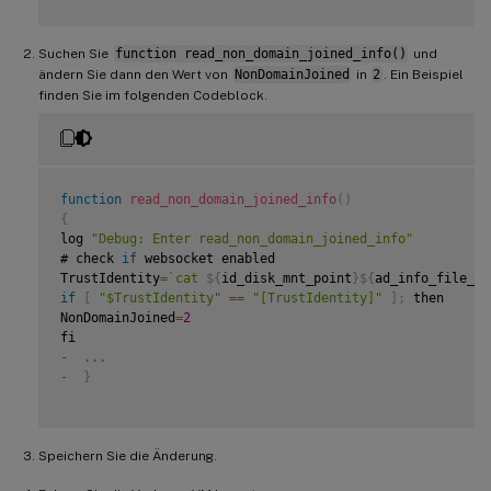
Suchen Sie
function read_non_domain_joined_info()
und
ändern Sie dann den Wert von
NonDomainJoined
in
2
. Ein Beispiel
finden Sie im folgenden Codeblock.
function
read_non_domain_joined_info
(
)
{
log 
"Debug: Enter read_non_domain_joined_info"
# check 
if
 websocket enabled

TrustIdentity
=
`
cat 
${
id_disk_mnt_point
}
${
ad_info_file_pa
if
[
"$TrustIdentity"
==
"[TrustIdentity]"
]
;
 then

NonDomainJoined
=
2
-
...
-
}
Speichern Sie die Änderung.