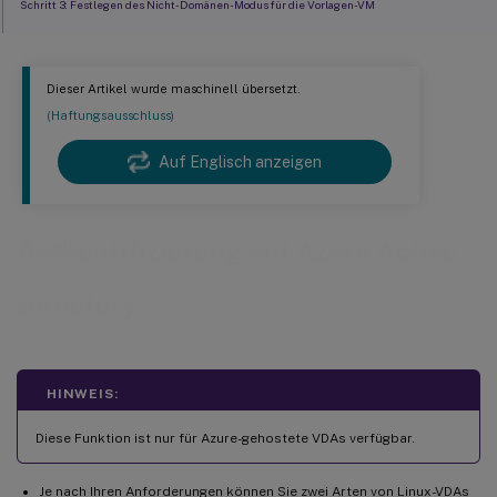
Schritt 3: Festlegen des Nicht-Domänen-Modus für die Vorlagen-VM
Schritt 4: Erstellen der Linux-VMs aus der Vorlagen-VM
Schritt 5: Zuweisen von AAD-Benutzerkonten zu den Linux-VMs
Dieser Artikel wurde maschinell übersetzt.
Anmelden bei nicht in eine Domäne eingebundenen VDAs
(Haftungsausschluss)
Wechseln zum Anmeldemodus “AAD-Konto/Kennwort”
Auf Englisch anzeigen
Authentifizierung mit Azure Active
Directory
HINWEIS:
Diese Funktion ist nur für Azure-gehostete VDAs verfügbar.
Je nach Ihren Anforderungen können Sie zwei Arten von Linux-VDAs