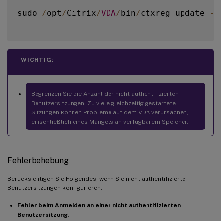
sudo 
/
opt
/
Citrix
/
VDA
/
bin
/
ctxreg update 
-
k
WICHTIG:
Begrenzen Sie die Anzahl der nicht authentifizierten
Benutzersitzungen. Zu viele gleichzeitig gestartete
Sitzungen können Probleme auf dem VDA verursachen,
einschließlich eines Mangels an verfügbarem Speicher.
Fehlerbehebung
Berücksichtigen Sie Folgendes, wenn Sie nicht authentifizierte
Benutzersitzungen konfigurieren:
Fehler beim Anmelden an einer nicht authentifizierten
Benutzersitzung
.