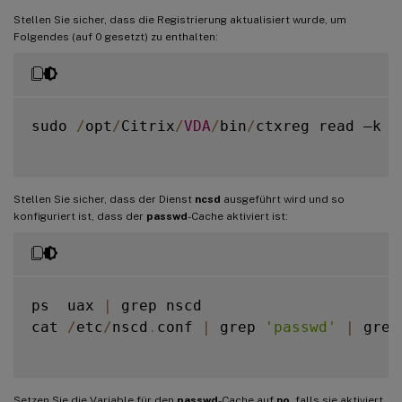
Stellen Sie sicher, dass die Registrierung aktualisiert wurde, um
Folgendes (auf 0 gesetzt) zu enthalten:
sudo 
/
opt
/
Citrix
/
VDA
/
bin
/
ctxreg read –k 
"
Stellen Sie sicher, dass der Dienst
ncsd
ausgeführt wird und so
konfiguriert ist, dass der
passwd
-Cache aktiviert ist:
ps  uax 
|
 grep nscd

cat 
/
etc
/
nscd
.
conf 
|
 grep 
'passwd'
|
 grep
Setzen Sie die Variable für den
passwd
-Cache auf
no
, falls sie aktiviert