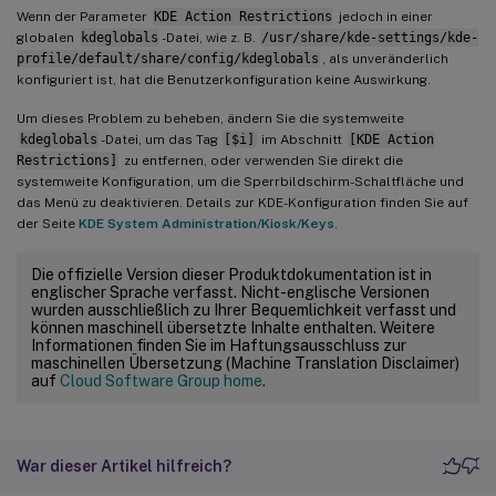
Wenn der Parameter
KDE Action Restrictions
jedoch in einer
globalen
kdeglobals
-Datei, wie z. B.
/usr/share/kde-settings/kde-
profile/default/share/config/kdeglobals
, als unveränderlich
konfiguriert ist, hat die Benutzerkonfiguration keine Auswirkung.
Um dieses Problem zu beheben, ändern Sie die systemweite
kdeglobals
-Datei, um das Tag
[$i]
im Abschnitt
[KDE Action
Restrictions]
zu entfernen, oder verwenden Sie direkt die
systemweite Konfiguration, um die Sperrbildschirm-Schaltfläche und
das Menü zu deaktivieren. Details zur KDE-Konfiguration finden Sie auf
der Seite
KDE System Administration/Kiosk/Keys
.
Die offizielle Version dieser Produktdokumentation ist in
englischer Sprache verfasst. Nicht-englische Versionen
wurden ausschließlich zu Ihrer Bequemlichkeit verfasst und
können maschinell übersetzte Inhalte enthalten. Weitere
Informationen finden Sie im Haftungsausschluss zur
maschinellen Übersetzung (Machine Translation Disclaimer)
auf
Cloud Software Group home
.
War dieser Artikel hilfreich?