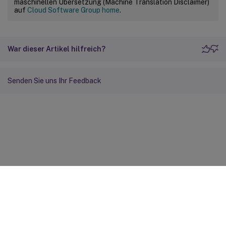
maschinellen Übersetzung (Machine Translation Disclaimer)
auf
Cloud Software Group home
.
War dieser Artikel hilfreich?
Senden Sie uns Ihr Feedback