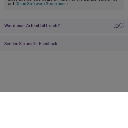
auf
Cloud Software Group home
.
War dieser Artikel hilfreich?
Senden Sie uns Ihr Feedback
Feedback zur Site
Ihre Datenschutzauswahl
Datenschutz und rechtliche