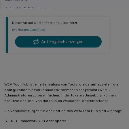
Assistent für die Dateitypzuweisung
Tool zur Gruppenrichtlinienmigration
Dieser Artikel wurde maschinell übersetzt.
Druckerassistent
(Haftungsausschluss)
Profilmigrationstool
Auf Englisch anzeigen
Regelgenerator für die App-Zugriffskontrolle
Profilbereinigungstool
Fügen Sie lokale Anwendungen für den schnellen Zugriff hinzu
WEM Tool Hub
WEM Tool Hub ist eine Sammlung von Tools, die darauf abzielen, die
Konfiguration für Workspace Environment Management (WEM) -
Administratoren zu vereinfachen. In der lokalen Umgebung können
Benutzer das Tool von der lokalen Webkonsole herunterladen.
Die Voraussetzungen für den Betrieb des WEM Tool Hub sind wie folgt:
.NET Framework 4.7.1 oder später