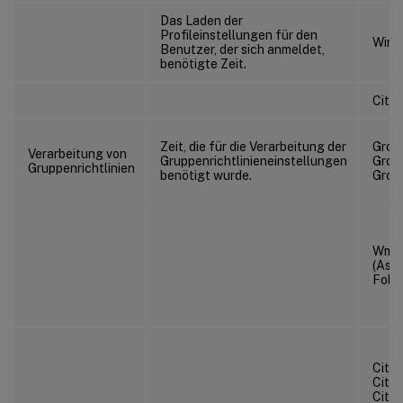
Das Laden der
Profileinstellungen für den
Wind
Benutzer, der sich anmeldet,
benötigte Zeit.
Citri
Zeit, die für die Verarbeitung der
Group
Verarbeitung von
Gruppenrichtlinieneinstellungen
Grou
Gruppenrichtlinien
benötigt wurde.
Grou
WmiF
(Asy
Fold
Citr
Citr
Citr