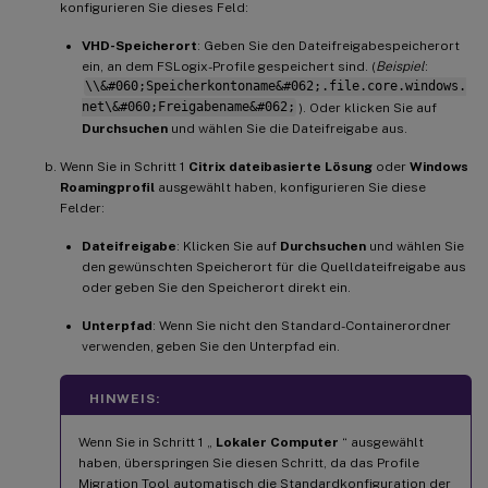
konfigurieren Sie dieses Feld:
VHD-Speicherort
: Geben Sie den Dateifreigabespeicherort
ein, an dem FSLogix-Profile gespeichert sind. (
Beispiel
:
\\&#060;Speicherkontoname&#062;.file.core.windows.
net\&#060;Freigabename&#062;
). Oder klicken Sie auf
Durchsuchen
und wählen Sie die Dateifreigabe aus.
Wenn Sie in Schritt 1
Citrix dateibasierte Lösung
oder
Windows
Roamingprofil
ausgewählt haben, konfigurieren Sie diese
Felder:
Dateifreigabe
: Klicken Sie auf
Durchsuchen
und wählen Sie
den gewünschten Speicherort für die Quelldateifreigabe aus
oder geben Sie den Speicherort direkt ein.
Unterpfad
: Wenn Sie nicht den Standard-Containerordner
verwenden, geben Sie den Unterpfad ein.
HINWEIS:
Wenn Sie in Schritt 1 „
Lokaler Computer
“ ausgewählt
haben, überspringen Sie diesen Schritt, da das Profile
Migration Tool automatisch die Standardkonfiguration der