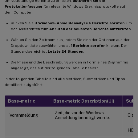
Um vollständige Berichte zu erhalten,
aktivieren Sie die
Protokollerfassung
für relevante Windows-Ereignisprotokolle auf
dem Computer.
Klicken Sie auf
Windows-Anmeldeanalyse > Berichte abrufen
, um
den Assistenten zum
Abrufen der neuesten Berichte aufzurufen
.
Wählen Sie den Zeitraum aus, indem Sie eine der Optionen aus der
Dropdownliste auswählen und auf
Berichte abrufen
klicken. Der
Standardbereich ist
Letzte 24 Stunden
.
Die Phase und die Beschreibung werden in Form eines Diagramms
angezeigt, das auf der folgenden Tabelle basiert.
In der folgenden Tabelle sind alle Metriken, Submetriken und Tipps
detailliert aufgeführt.
Base-metric
Base-metric Description(UI)
Sub-
Zeit, die vor der Windows-
Voranmeldung
Citr
Anmeldung benötigt wurde.
HDX-