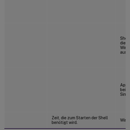
Shell
die S
Wind
ausz
Appx
bei 
Sing
Zeit, die zum Starten der Shell
Wind
benötigt wird.