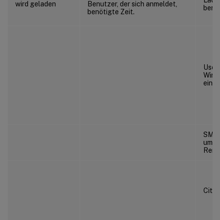
wird geladen
Benutzer, der sich anmeldet,
benöt
benötigte Zeit.
UserP
Wind
einst
SMB-C
um d
Remot
Citr