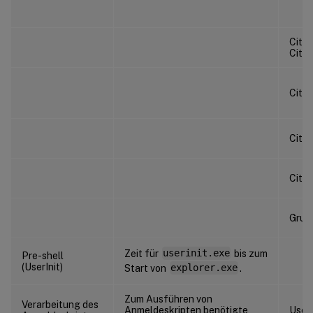
Citr
Citr
Citr
Citr
Citr
Grupp
Zeit für
userinit.exe
bis zum
Pre-shell
(UserInit)
Start von
explorer.exe
.
Zum Ausführen von
Verarbeitung des
Anmeldeskripten benötigte
User