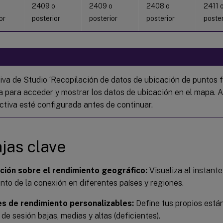
2409 o
2409 o
2408 o
2411 
or
posterior
posterior
posterior
poster
tiva de Studio ‘Recopilación de datos de ubicación de puntos f
da para acceder y mostrar los datos de ubicación en el mapa.
ectiva esté configurada antes de continuar.
jas clave
ción sobre el rendimiento geográfico:
Visualiza al instante
nto de la conexión en diferentes países y regiones.
s de rendimiento personalizables:
Define tus propios está
 de sesión bajas, medias y altas (deficientes).