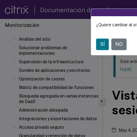
Documentación de productos
Monitorización
¿Quiere cambiar al si
Este contenid
Análisis del sitio
Citrix 
SÍ
NO
Solucionar problemas de
implementaciones
Este art
Supervisión de la infraestructura
legal)
Sondeo de aplicaciones y escritorios
Optimización de costes
Matriz de compatibilidad de funciones
Vist
Búsqueda agregada en varias instancias
<
de DaaS
sesi
Administración delegada
Integraciones y exportaciones de datos
Acceso privado seguro
May 4, 2
Granularidad y retención de datos