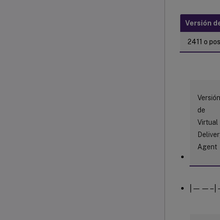
Versión d
2411 o pos
Versió
de
Virtual
Deliver
Agent
|——–