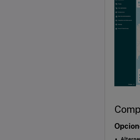
Compo
Opcion
Alterna