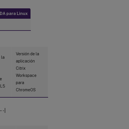
del mapa
DA para Linux
Requisitos del
sistema y
notificaciones
Compatibilidad
de la versión
de la
Versión de la
aplicación
 la
Citrix
aplicación
Workspace
n
Citrix
Workspace
e
Opciones de
para
configuración
ML5
ChromeOS
Configuración
de umbrales
de
-|
rendimiento
Configuración