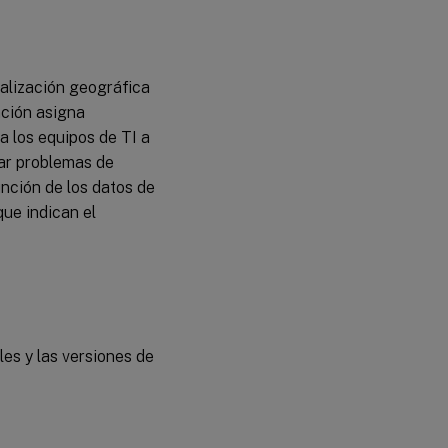
clave
Componentes
de la interfaz
ualización geográfica
de usuario
nción asigna
Opciones
a los equipos de TI a
de
navegación
nar problemas de
y vista
unción de los datos de
Métricas
ue indican el
del
panel de
resumen
Clasificación
del
rendimiento
les y las versiones de
Controles
de
leyenda y
umbral