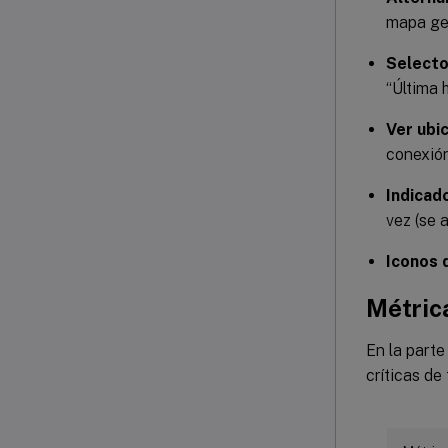
mapa ge
Selecto
“Última h
Ver ubic
conexión
Indicad
vez (se 
Iconos d
Métric
En la parte
críticas de