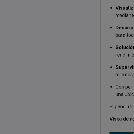
Visuali
mediante
Descrip
para tod
Solució
rendimie
Supervi
minutos.
Con perm
una ubic
El panel de
Vista de 