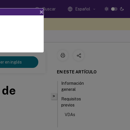
Buscar
Español
×
e sus comentarios aquí
er en inglés
EN ESTE ARTÍCULO
Información
 de
general
>
Requisitos
previos
VDAs
Ventajas