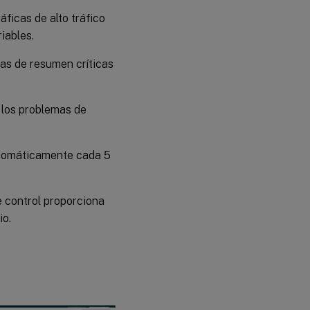
Optimización
áficas de alto tráfico
de umbrales
iables.
Solución
as de resumen críticas
de
problemas
 los problemas de
Faltan
datos
geográficos
utomáticamente cada 5
Problemas de
categorización
del
e control proporciona
rendimiento
io.
Problemas
de
actualización
de datos
Prácticas