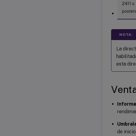
2411 o
posteri
NOTA:
La direc
habilita
esta dir
Venta
Informa
rendimie
Umbrale
de inicio