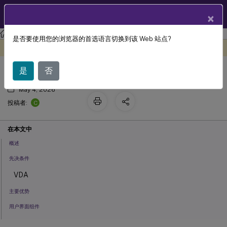
ZH
产品文档
×
Citrix DaaS
监视
是否要使用您的浏览器的首选语言切换到该 Web 站点?
成功会话启动的地图视图
此内容已经过机器动态翻译。
在此处提供反馈
是
否
May 4, 2026
C
投稿者:
在本文中
概述
先决条件
VDA
主要优势
用户界面组件
导航和视图选项