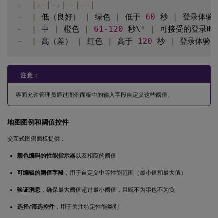
-
|
--
|
--
|
--
|
--
|
-
|
 低（良好） 
|
 绿色 
|
 低于 
60
 秒 
|
 登录体验
-
|
 中 
|
 橙色 
|
61
-
120
 秒\
*
|
 可接受的登录时
-
|
 高（差） 
|
 红色 
|
 高于 
120
 秒 
|
 登录体验
注意：
界面允许管理员通过图例面板中的输入字段自定义这些阈值。
地图图例和阈值控件
交互式图例面板提供：
颜色编码的性能指示器
以及相应的阈值
可编辑的阈值字段
，用于自定义中等性能范围（最小值和最大值）
验证消息
，确保最大阈值超过最小阈值，且既不为零也不为负
选择/筛选控件
，用于关注特定性能类别