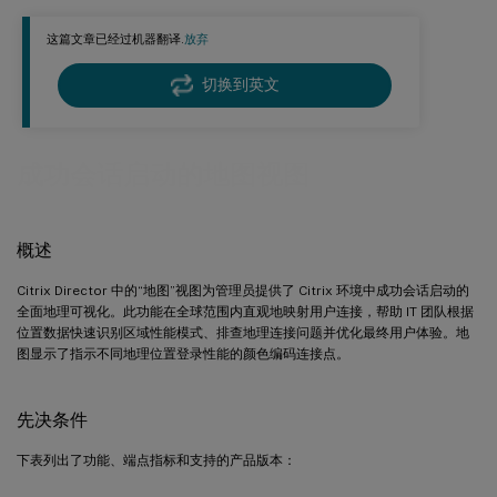
摘要控制板指标
这篇文章已经过机器翻译.
放弃
性能分类
切换到英文
地图图例和阈值控件
系统要求和通知
成功会话启动的地图视图
Citrix Workspace 应用程序版本兼容性
配置选项
概述
设置性能阈值
时间范围配置
Citrix Director 中的“地图”视图为管理员提供了 Citrix 环境中成功会话启动的
全面地理可视化。此功能在全球范围内直观地映射用户连接，帮助 IT 团队根据
地图视图用法
位置数据快速识别区域性能模式、排查地理连接问题并优化最终用户体验。地
图显示了指示不同地理位置登录性能的颜色编码连接点。
区域性能故障排除
容量规划
先决条件
全球部署评估
下表列出了功能、端点指标和支持的产品版本：
阈值优化