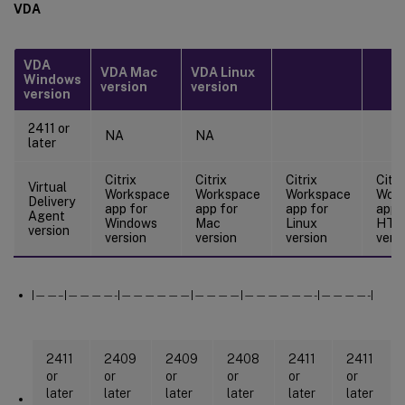
VDA
故障排除
缺少地理数据
VDA
VDA Mac
VDA Linux
性能分类问题
Windows
version
version
version
数据刷新问题
2411 or
NA
NA
最佳实践
later
Citrix
Citrix
Citrix
Citri
Virtual
Workspace
Workspace
Workspace
Work
Delivery
app for
app for
app for
app 
Agent
Windows
Mac
Linux
HTM
version
version
version
version
vers
|——–|————-|——————|————|——————-|————-|
2411
2409
2409
2408
2411
2411
or
or
or
or
or
or
later
later
later
later
later
later