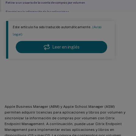
Retirar a un usuario de la cuenta de compras por volumen
Sincronizar la información de las aplicaciones
Comprobar si hay actualizaciones para las aplicaciones
Este artículo ha sido traducido automáticamente.
(Aviso
Renovar el token de contenidos de su cuenta de compras por volumen
legal)
Leer en inglés
Agregar aplicaciones mediante las
compras por volumen de Apple
Apple Business Manager (ABM) y Apple School Manager (ASM)
permiten adquirir licencias para aplicaciones y libros por volumen y
sincronizar la información de compras por volumen con Citrix
Endpoint Management. A continuación, puede usar Citrix Endpoint
Management para implementar estas aplicaciones y libros en
dispositivos iOS y macOS. La compra de contenidos por volumen