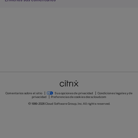
Comentarios sobre el sitio
Sus opciones de privacidad
Condiciones legales y de
privacidad
Preferencias de cookies
docs.cloud.com
© 1999-
2026
Cloud Software Group, Inc. All rights reserved.