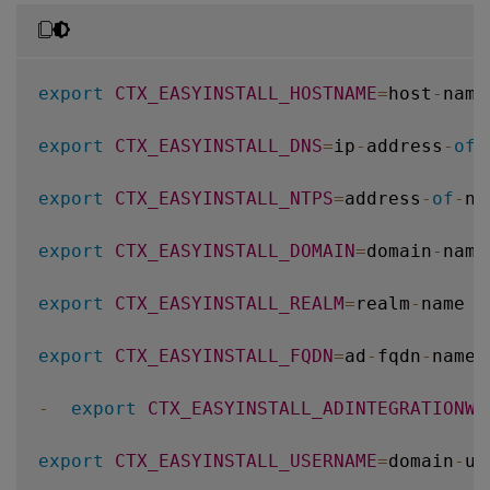
export
CTX_EASYINSTALL_HOSTNAME
=
host
-
name

export
CTX_EASYINSTALL_DNS
=
ip
-
address
-
of
-
export
CTX_EASYINSTALL_NTPS
=
address
-
of
-
nt
export
CTX_EASYINSTALL_DOMAIN
=
domain
-
name

export
CTX_EASYINSTALL_REALM
=
realm
-
name

export
CTX_EASYINSTALL_FQDN
=
ad
-
fqdn
-
name

-
export
CTX_EASYINSTALL_ADINTEGRATIONWA
export
CTX_EASYINSTALL_USERNAME
=
domain
-
us