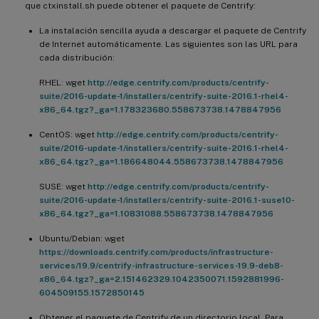
que ctxinstall.sh puede obtener el paquete de Centrify:
La instalación sencilla ayuda a descargar el paquete de Centrify
de Internet automáticamente. Las siguientes son las URL para
cada distribución:
RHEL: wget
http://edge.centrify.com/products/centrify-
suite/2016-update-1/installers/centrify-suite-2016.1-rhel4-
x86_64.tgz?_ga=1.178323680.558673738.1478847956
CentOS: wget
http://edge.centrify.com/products/centrify-
suite/2016-update-1/installers/centrify-suite-2016.1-rhel4-
x86_64.tgz?_ga=1.186648044.558673738.1478847956
SUSE: wget
http://edge.centrify.com/products/centrify-
suite/2016-update-1/installers/centrify-suite-2016.1-suse10-
x86_64.tgz?_ga=1.10831088.558673738.1478847956
Ubuntu/Debian: wget
https://downloads.centrify.com/products/infrastructure-
services/19.9/centrify-infrastructure-services-19.9-deb8-
x86_64.tgz?_ga=2.151462329.1042350071.1592881996-
604509155.1572850145
Obtener el paquete de Centrify de un directorio local. Para