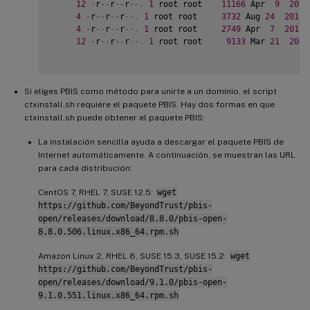
12
-
r
--
r
--
r
--
.
1
 root root    
11166
 Apr  
9
2015
4
-
r
--
r
--
r
--
.
1
 root root     
3732
 Aug 
24
2015
 
4
-
r
--
r
--
r
--
.
1
 root root     
2749
 Apr  
7
2015
 
12
-
r
--
r
--
r
--
.
1
 root root     
9133
 Mar 
21
2016
Si eliges PBIS como método para unirte a un dominio, el script
ctxinstall.sh requiere el paquete PBIS. Hay dos formas en que
ctxinstall.sh puede obtener el paquete PBIS:
La instalación sencilla ayuda a descargar el paquete PBIS de
Internet automáticamente. A continuación, se muestran las URL
para cada distribución:
CentOS 7, RHEL 7, SUSE 12.5:
wget
https://github.com/BeyondTrust/pbis-
open/releases/download/8.8.0/pbis-open-
8.8.0.506.linux.x86_64.rpm.sh
Amazon Linux 2, RHEL 8, SUSE 15.3, SUSE 15.2:
wget
https://github.com/BeyondTrust/pbis-
open/releases/download/9.1.0/pbis-open-
9.1.0.551.linux.x86_64.rpm.sh