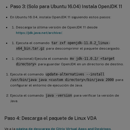
Paso 3: (Solo para Ubuntu 16.04) Instala OpenJDK 11
En Ubuntu 16.04, instala OpenJDK 11 siguiendo estos pasos:
Descarga la última versión de OpenJDK 11 desde
https://jdk.java.net/archive/
.
Ejecuta el comando
tar zxf openjdk-11.0.2_linux-
x64_bin.tar.gz
para descomprimir el paquete descargado.
(Opcional) Ejecuta el comando
mv jdk-11.0.2/ <target
directory>
para guardar OpenJDK en un directorio de destino.
Ejecuta el comando
update-alternatives --install
/usr/bin/java java <custom directory>/bin/java 2000
para
configurar el entorno de ejecución de Java.
Ejecuta el comando
java -version
para verificar la versión de
Java.
Paso 4: Descarga el paquete de Linux VDA
Ve a la
página de descarga de Citrix Virtual Apps and Desktops
.