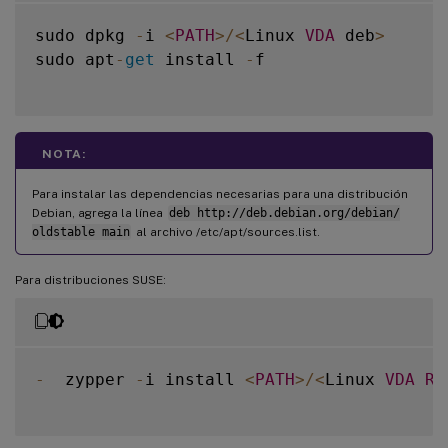
sudo dpkg 
-
i 
<
PATH
>
/
<
Linux 
VDA
 deb
>
sudo apt
-
get
 install 
-
f

NOTA:
Para instalar las dependencias necesarias para una distribución
Debian, agrega la línea
deb http://deb.debian.org/debian/
oldstable main
al archivo /etc/apt/sources.list.
Para distribuciones SUSE:
-
  zypper 
-
i install 
<
PATH
>
/
<
Linux 
VDA
RP