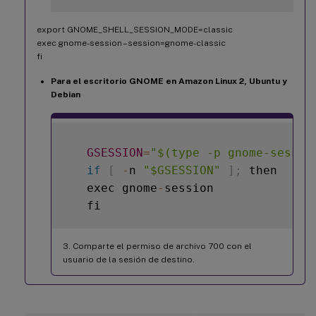
export GNOME_SHELL_SESSION_MODE=classic
exec gnome-session –session=gnome-classic
fi
Para el escritorio GNOME en Amazon Linux 2, Ubuntu y
Debian
GSESSION
=
"$(type -p gnome-sessio
if
[
-
n 
"$GSESSION"
]
;
 then

   exec gnome
-
session

3. Comparte el permiso de archivo 700 con el
usuario de la sesión de destino.