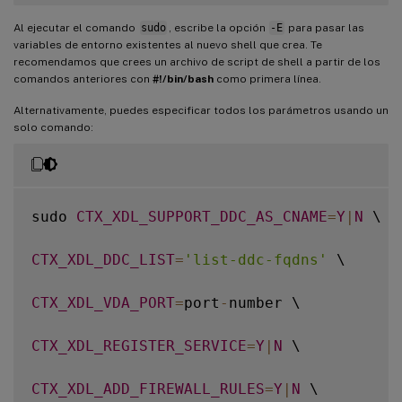
export
CTX_EASYINSTALL_PASSWORD
=
password

Al ejecutar el comando
sudo
, escribe la opción
-E
para pasar las
variables de entorno existentes al nuevo shell que crea. Te
export
CTX_XDL_SUPPORT_DDC_AS_CNAME
=
Y
|
N
recomendamos que crees un archivo de script de shell a partir de los
comandos anteriores con
#!/bin/bash
como primera línea.
export
CTX_XDL_DDC_LIST
=
'list-ddc-fqdns'
Alternativamente, puedes especificar todos los parámetros usando un
solo comando:
export
CTX_XDL_VDA_PORT
=
port
-
number

export
CTX_XDL_REGISTER_SERVICE
=
Y
|
N
sudo 
CTX_XDL_SUPPORT_DDC_AS_CNAME
=
Y
|
N
 \

export
CTX_XDL_ADD_FIREWALL_RULES
=
Y
|
N
CTX_XDL_DDC_LIST
=
'list-ddc-fqdns'
 \

export
CTX_XDL_HDX_3D_PRO
=
Y
|
N
CTX_XDL_VDA_PORT
=
port
-
number \

export
CTX_XDL_VDI_MODE
=
Y
|
N
CTX_XDL_REGISTER_SERVICE
=
Y
|
N
 \

export
CTX_XDL_SITE_NAME
=
dns
-
site
-
name 
|
CTX_XDL_ADD_FIREWALL_RULES
=
Y
|
N
 \
