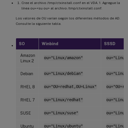
Cree el archivo /tmp/ctxinstall.conf en el VDA. 1. Agregue la
línea ou=<su ou> al archivo /tmp/ctxinstall.conf.
Los valores de OU varían según los diferentes métodos de AD.
Consulte la siguiente tabla.
SO
Winbind
SSSD
Amazon
ou="Linux/amazon"
ou="Linux
Linux 2
Debian
ou="Linux/debian"
ou="Linux
RHEL 8
ou="OU=redhat,OU=Linux"
ou="OU=re
RHEL 7
ou="Linux/redhat"
ou="Linux
SUSE
ou="Linux/suse"
ou="Linux
Ubuntu
ou="Linux/ubuntu"
ou="Linux