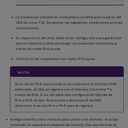
La instalación sencilla es compatible con IPv6 puro a partir del
VDA de Linux 7.16. Se aplican las siguientes condiciones previas
y limitaciones:
Su repositorio de Linux debe estar configurado para garantizar
que su máquina pueda descargar los paquetes necesarios a
través de redes IPv6 puras.
Centrify no es compatible con redes IPv6 puras.
NOTA:
Si su red es IPv6 pura y toda su entrada está en formato IPv6
™
adecuado, el VDA se registra con el Delivery Controller
a
través de IPv6. Si su red tiene una configuración híbrida de
IPv4 e IPv6, el tipo de la primera dirección IP de DNS
determina si se usa IPv4 o IPv6 para el registro.
Si elige Centrify como método para unirse a un dominio, el script
ctxinstall.sh requiere el paquete de Centrify. Hay dos formas en