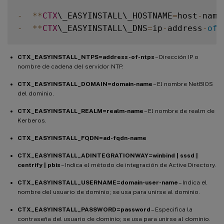
-
**
CTX
\_EASYINSTALL\_HOSTNAME
=
host
-
name
-
**
CTX
\_EASYINSTALL\_DNS
=
ip
-
address
-
of
-
CTX_EASYINSTALL_NTPS=address-of-ntps
– Dirección IP o
nombre de cadena del servidor NTP.
CTX_EASYINSTALL_DOMAIN=domain-name
– El nombre NetBIOS
del dominio.
CTX_EASYINSTALL_REALM=realm-name
– El nombre de realm de
Kerberos.
CTX_EASYINSTALL_FQDN=ad-fqdn-name
CTX_EASYINSTALL_ADINTEGRATIONWAY=winbind | sssd |
centrify | pbis
– Indica el método de integración de Active Directory.
CTX_EASYINSTALL_USERNAME=domain-user-name
– Indica el
nombre del usuario de dominio; se usa para unirse al dominio.
CTX_EASYINSTALL_PASSWORD=password
– Especifica la
contraseña del usuario de dominio; se usa para unirse al dominio.