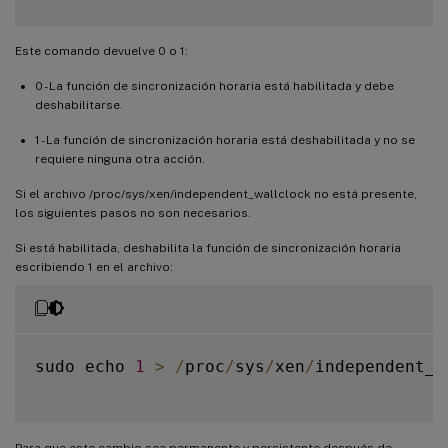
Este comando devuelve 0 o 1:
0 - La función de sincronización horaria está habilitada y debe
deshabilitarse.
1 - La función de sincronización horaria está deshabilitada y no se
requiere ninguna otra acción.
Si el archivo /proc/sys/xen/independent_wallclock no está presente,
los siguientes pasos no son necesarios.
Si está habilitada, deshabilita la función de sincronización horaria
escribiendo 1 en el archivo:
sudo echo 
1
>
/
proc
/
sys
/
xen
/
independent_w
Para que este cambio sea permanente y persistente después de