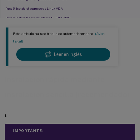
Paso 5: Instala el paquete de Linux VDA
Paso 6: Instala los controladores NVIDIA GRID
Paso 7: Configura el entorno de ejecución para completar la instalación
Este artículo ha sido traducido automáticamente.
(Aviso
Paso 8: Ejecutar XDPing
legal)
Paso 9: Ejecutar el VDA de Linux
Leer en inglés
™
Paso 10: Crear catálogos de máquinas en Citrix Virtual Apps o Citrix Virtual Desktops
™
Paso 11: Crear grupos de entrega en Citrix Virtual Apps
o Citrix Virtual Desktops
Solución de problemas
Instalación rápida mediante
instalación sencilla (recomendado)
1.
IMPORTANTE: