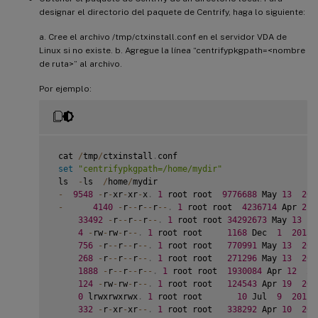
designar el directorio del paquete de Centrify, haga lo siguiente:
a. Cree el archivo /tmp/ctxinstall.conf en el servidor VDA de
Linux si no existe. b. Agregue la línea “centrifypkgpath=<nombre
de ruta>” al archivo.
Por ejemplo:
 cat 
/
tmp
/
ctxinstall
.
conf

set
"centrifypkgpath=/home/mydir"
 ls  
-
ls  
/
home
/
mydir

-
9548
-
r
-
xr
-
xr
-
x
.
1
 root root  
9776688
 May 
13
201
-
4140
-
r
--
r
--
r
--
.
1
 root root  
4236714
 Apr 
21
33492
-
r
--
r
--
r
--
.
1
 root root 
34292673
 May 
13
2
4
-
rw
-
rw
-
r
--
.
1
 root root     
1168
 Dec  
1
2015
 
756
-
r
--
r
--
r
--
.
1
 root root   
770991
 May 
13
201
268
-
r
--
r
--
r
--
.
1
 root root   
271296
 May 
13
201
1888
-
r
--
r
--
r
--
.
1
 root root  
1930084
 Apr 
12
20
124
-
rw
-
rw
-
r
--
.
1
 root root   
124543
 Apr 
19
201
0
 lrwxrwxrwx
.
1
 root root       
10
 Jul  
9
2012
 
332
-
r
-
xr
-
xr
--
.
1
 root root   
338292
 Apr 
10
201