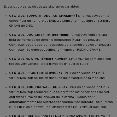
El script ctxsetup.sh usa las siguientes variables:
CTX_XDL_SUPPORT_DDC_AS_CNAME=Y | N
– Linux VDA admite
especificar un nombre de Delivery Controller mediante un registro
CNAME de DNS.
CTX_XDL_DDC_LIST=’list-ddc-fqdns’
– Linux VDA requiere una
lista de nombres de dominio completos (FQDN) de Delivery
Controller separados por espacios para registrarse en un Delivery
Controller. Se debe especificar al menos un FQDN o CNAME.
CTX_XDL_VDA_PORT=port-number
– Linux VDA se comunica con
los Delivery Controllers a través de un puerto TCP/IP.
CTX_XDL_REGISTER_SERVICE=Y | N
– Los servicios de Linux
Virtual Desktop se inician después del arranque de la máquina.
CTX_XDL_ADD_FIREWALL_RULES=Y | N
– Los servicios de Linux
Virtual Desktop requieren que se permitan las conexiones de red
entrantes a través del firewall del sistema. Puedes abrir
automáticamente los puertos necesarios (por defecto, los puertos
80 y 1494) en el firewall del sistema para Linux Virtual Desktop.
CTX_XDL_HDX_3D_PRO=Y | N
– Linux VDA admite HDX 3D Pro, un