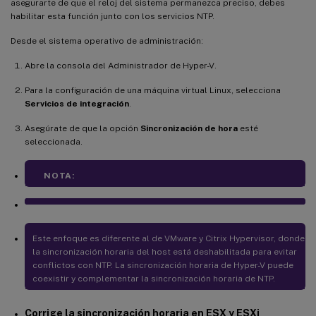
asegurarte de que el reloj del sistema permanezca preciso, debes
habilitar esta función junto con los servicios NTP.
Desde el sistema operativo de administración:
Abre la consola del Administrador de Hyper-V.
Para la configuración de una máquina virtual Linux, selecciona
Servicios de integración
.
Asegúrate de que la opción
Sincronización de hora
esté
seleccionada.
NOTA:
Este enfoque es diferente al de VMware y Citrix Hypervisor, donde
la sincronización horaria del host está deshabilitada para evitar
conflictos con NTP. La sincronización horaria de Hyper-V puede
coexistir y complementar la sincronización horaria de NTP.
Corrige la sincronización horaria en ESX y ESXi