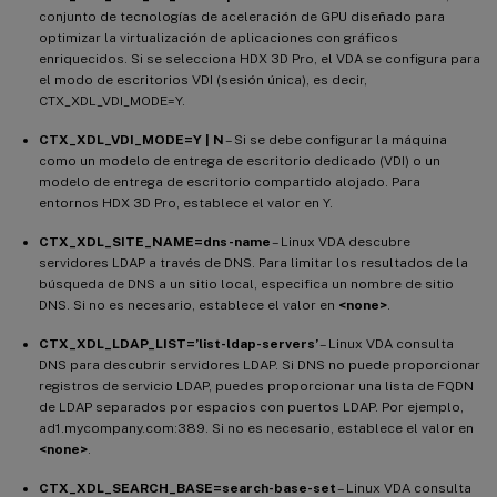
conjunto de tecnologías de aceleración de GPU diseñado para
optimizar la virtualización de aplicaciones con gráficos
enriquecidos. Si se selecciona HDX 3D Pro, el VDA se configura para
el modo de escritorios VDI (sesión única), es decir,
CTX_XDL_VDI_MODE=Y.
CTX_XDL_VDI_MODE=Y | N
– Si se debe configurar la máquina
como un modelo de entrega de escritorio dedicado (VDI) o un
modelo de entrega de escritorio compartido alojado. Para
entornos HDX 3D Pro, establece el valor en Y.
CTX_XDL_SITE_NAME=dns-name
– Linux VDA descubre
servidores LDAP a través de DNS. Para limitar los resultados de la
búsqueda de DNS a un sitio local, especifica un nombre de sitio
DNS. Si no es necesario, establece el valor en
<none>
.
CTX_XDL_LDAP_LIST=’list-ldap-servers’
– Linux VDA consulta
DNS para descubrir servidores LDAP. Si DNS no puede proporcionar
registros de servicio LDAP, puedes proporcionar una lista de FQDN
de LDAP separados por espacios con puertos LDAP. Por ejemplo,
ad1.mycompany.com:389. Si no es necesario, establece el valor en
<none>
.
CTX_XDL_SEARCH_BASE=search-base-set
– Linux VDA consulta