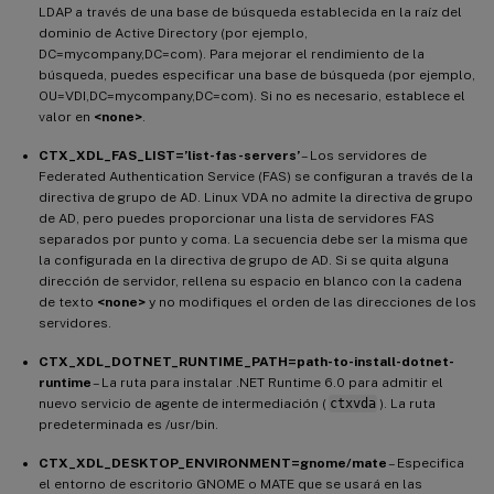
LDAP a través de una base de búsqueda establecida en la raíz del
dominio de Active Directory (por ejemplo,
DC=mycompany,DC=com). Para mejorar el rendimiento de la
búsqueda, puedes especificar una base de búsqueda (por ejemplo,
OU=VDI,DC=mycompany,DC=com). Si no es necesario, establece el
valor en
<none>
.
CTX_XDL_FAS_LIST=’list-fas-servers’
– Los servidores de
Federated Authentication Service (FAS) se configuran a través de la
directiva de grupo de AD. Linux VDA no admite la directiva de grupo
de AD, pero puedes proporcionar una lista de servidores FAS
separados por punto y coma. La secuencia debe ser la misma que
la configurada en la directiva de grupo de AD. Si se quita alguna
dirección de servidor, rellena su espacio en blanco con la cadena
de texto
<none>
y no modifiques el orden de las direcciones de los
servidores.
CTX_XDL_DOTNET_RUNTIME_PATH=path-to-install-dotnet-
runtime
– La ruta para instalar .NET Runtime 6.0 para admitir el
nuevo servicio de agente de intermediación (
ctxvda
). La ruta
predeterminada es /usr/bin.
CTX_XDL_DESKTOP_ENVIRONMENT=gnome/mate
– Especifica
el entorno de escritorio GNOME o MATE que se usará en las