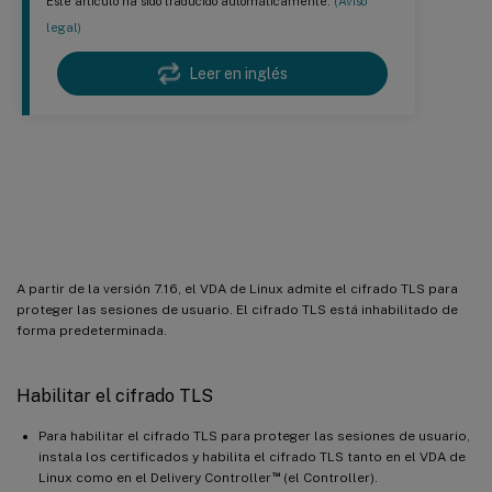
Este artículo ha sido traducido automáticamente.
(Aviso
legal)
Leer en inglés
Proteger las sesiones de usuario
con TLS
A partir de la versión 7.16, el VDA de Linux admite el cifrado TLS para
proteger las sesiones de usuario. El cifrado TLS está inhabilitado de
forma predeterminada.
Habilitar el cifrado TLS
Para habilitar el cifrado TLS para proteger las sesiones de usuario,
instala los certificados y habilita el cifrado TLS tanto en el VDA de
™
Linux como en el Delivery Controller
(el Controller).