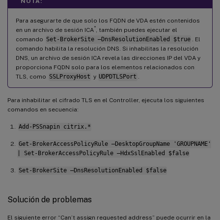
NOTA:
Para asegurarte de que solo los FQDN de VDA estén contenidos
®
en un archivo de sesión ICA
, también puedes ejecutar el
comando
Set-BrokerSite –DnsResolutionEnabled $true
. El
comando habilita la resolución DNS. Si inhabilitas la resolución
DNS, un archivo de sesión ICA revela las direcciones IP del VDA y
proporciona FQDN solo para los elementos relacionados con
TLS, como
SSLProxyHost
y
UDPDTLSPort
.
Para inhabilitar el cifrado TLS en el Controller, ejecuta los siguientes
comandos en secuencia:
Add-PSSnapin citrix.*
Get-BrokerAccessPolicyRule –DesktopGroupName 'GROUPNAME'
| Set-BrokerAccessPolicyRule –HdxSslEnabled $false
Set-BrokerSite –DnsResolutionEnabled $false
Solución de problemas
El siguiente error “Can’t assign requested address” puede ocurrir en la