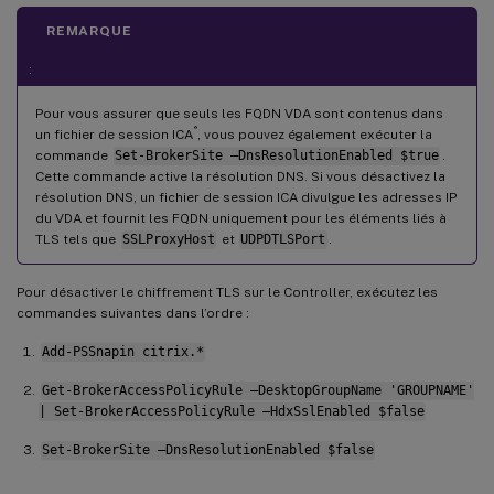
REMARQUE
:
Pour vous assurer que seuls les FQDN VDA sont contenus dans
®
un fichier de session ICA
, vous pouvez également exécuter la
commande
Set-BrokerSite –DnsResolutionEnabled $true
.
Cette commande active la résolution DNS. Si vous désactivez la
résolution DNS, un fichier de session ICA divulgue les adresses IP
du VDA et fournit les FQDN uniquement pour les éléments liés à
TLS tels que
SSLProxyHost
et
UDPDTLSPort
.
Pour désactiver le chiffrement TLS sur le Controller, exécutez les
commandes suivantes dans l’ordre :
Add-PSSnapin citrix.*
Get-BrokerAccessPolicyRule –DesktopGroupName 'GROUPNAME'
| Set-BrokerAccessPolicyRule –HdxSslEnabled $false
Set-BrokerSite –DnsResolutionEnabled $false