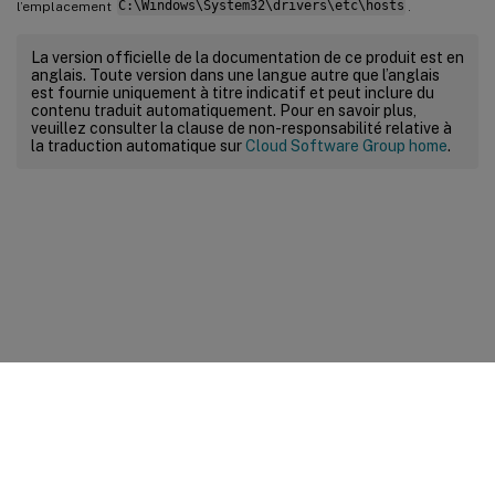
l’emplacement
C:\Windows\System32\drivers\etc\hosts
.
La version officielle de la documentation de ce produit est en
anglais. Toute version dans une langue autre que l’anglais
est fournie uniquement à titre indicatif et peut inclure du
contenu traduit automatiquement. Pour en savoir plus,
veuillez consulter la clause de non-responsabilité relative à
la traduction automatique sur
Cloud Software Group home
.