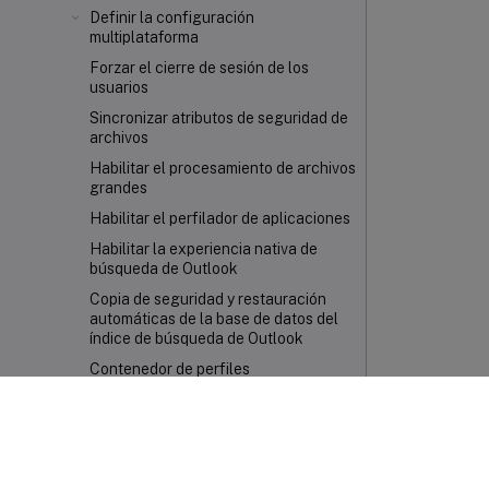
Definir la configuración
multiplataforma
Forzar el cierre de sesión de los
usuarios
Sincronizar atributos de seguridad de
archivos
Habilitar el procesamiento de archivos
grandes
Habilitar el perfilador de aplicaciones
Habilitar la experiencia nativa de
búsqueda de Outlook
Copia de seguridad y restauración
automáticas de la base de datos del
índice de búsqueda de Outlook
Contenedor de perfiles
Directivas
Integración
Protección