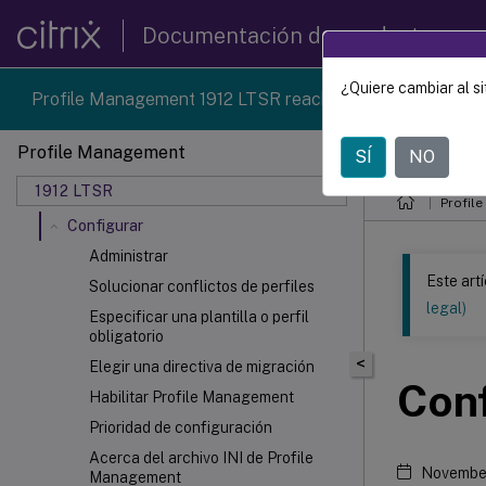
Problemas conocidos
Documentación de productos
Requisitos del sistema
Guía de inicio rápido
¿Quiere cambiar al si
Profile Management 1912 LTSR reached end-of-life on 18
Cómo funciona Profile Management
Planificar su implementación
Profile Management
SÍ
NO
Este contenid
Instalación y configuración
1912 LTSR
Actualización y migración
Profil
Configurar
Administrar
Este art
Solucionar conflictos de perfiles
legal)
Especificar una plantilla o perfil
obligatorio
<
Elegir una directiva de migración
Con
Habilitar Profile Management
Prioridad de configuración
Acerca del archivo INI de Profile
November
Management