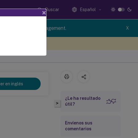
Buscar
Español
×
rsion of Profile Management.
X
e sus comentarios aquí
er en inglés
¿Le ha resultado
>
útil?
Envíenos sus
comentarios