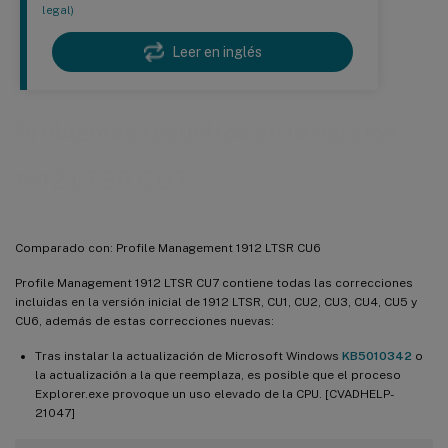
legal)
Leer en inglés
Problemas resueltos en la versión
1912 LTSR CU7
Comparado con: Profile Management 1912 LTSR CU6
Profile Management 1912 LTSR CU7 contiene todas las correcciones
incluidas en la versión inicial de 1912 LTSR, CU1, CU2, CU3, CU4, CU5 y
CU6, además de estas correcciones nuevas:
Tras instalar la actualización de Microsoft Windows
KB5010342
o
la actualización a la que reemplaza, es posible que el proceso
Explorer.exe provoque un uso elevado de la CPU. [CVADHELP-
21047]