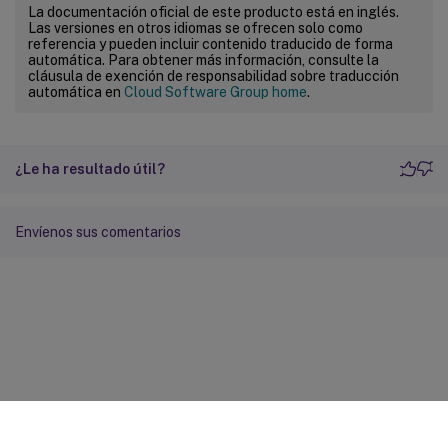
La documentación oficial de este producto está en inglés.
Las versiones en otros idiomas se ofrecen solo como
referencia y pueden incluir contenido traducido de forma
automática. Para obtener más información, consulte la
cláusula de exención de responsabilidad sobre traducción
automática en
Cloud Software Group home
.
¿Le ha resultado útil?
Envíenos sus comentarios