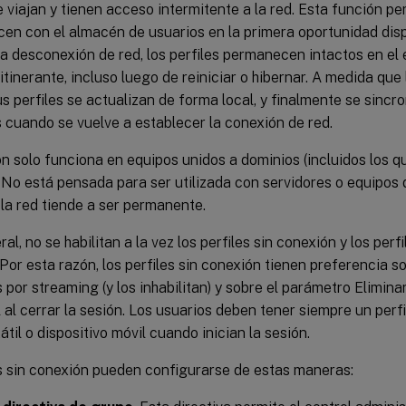
 viajan y tienen acceso intermitente a la red. Esta función per
cen con el almacén de usuarios en la primera oportunidad dis
 desconexión de red, los perfiles permanecen intactos en el e
 itinerante, incluso luego de reiniciar o hibernar. A medida que
us perfiles se actualizan de forma local, y finalmente se sinc
 cuando se vuelve a establecer la conexión de red.
n solo funciona en equipos unidos a dominios (incluidos los q
 No está pensada para ser utilizada con servidores o equipos d
la red tiende a ser permanente.
ral, no se habilitan a la vez los perfiles sin conexión y los perf
Por esta razón, los perfiles sin conexión tienen preferencia so
s por streaming (y los inhabilitan) y sobre el parámetro Elimin
 al cerrar la sesión. Los usuarios deben tener siempre un perf
átil o dispositivo móvil cuando inician la sesión.
es sin conexión pueden configurarse de estas maneras: