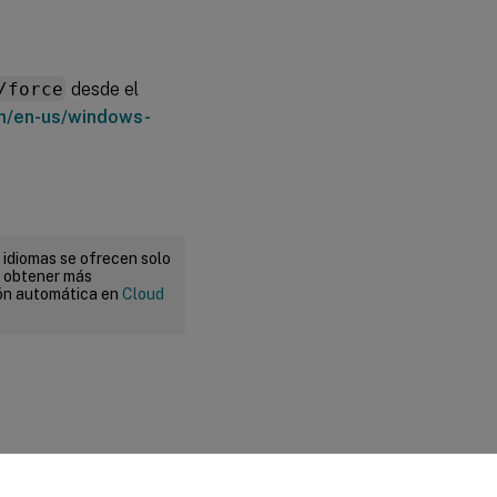
/force
desde el
om/en-us/windows-
 idiomas se ofrecen solo
a obtener más
ión automática en
Cloud