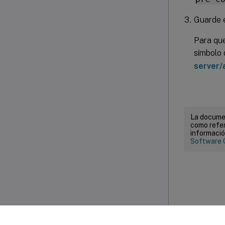
Guarde e
Para que
símbolo 
server/
La documen
como refer
informació
Software 