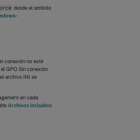
orce
desde el símbolo
indows-
in conexión no esté
n el GPO Sin conexión.
l archivo INI se
anagement en cada
ulte
Archivos incluidos