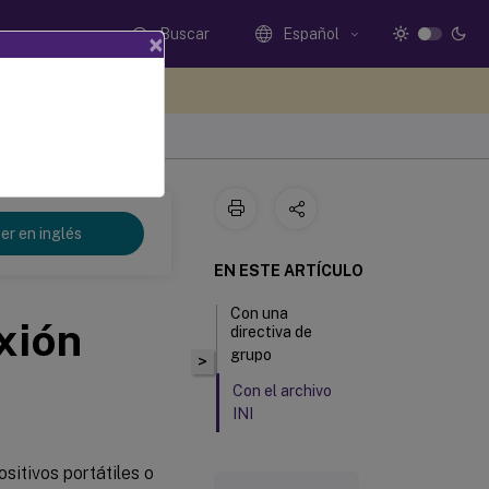
Buscar
Español
×
e sus comentarios aquí
er en inglés
EN ESTE ARTÍCULO
Con una
xión
directiva de
grupo
>
Con el archivo
INI
sitivos portátiles o