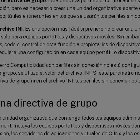
 directiva de grupo
. Esta directiva permite el control admini
ción, pero es necesario crear una unidad organizativa aparte
portátiles e itinerantes en los que se usarán los perfiles sin 
rchivo INI
. Es una opción más fácil si prefiere no crear una u
 solo para equipos portátiles y dispositivos móviles. Sin emba
s, cede el control de esta función a propietarios de dispositivo
equiere una configuración en cada equipo portátil o dispositi
metro Compatibilidad con perfiles sin conexión no está config
e grupo, se utiliza el valor del archivo INI. Si este parámetro 
tiva de grupo ni en el archivo INI, los perfiles sin conexión est
na directiva de grupo
 unidad organizativa que contenga todos los equipos adminis
nt. Incluya los equipos portátiles y dispositivos móviles don
ión, los servidores de aplicaciones virtuales de Citrix y los esc