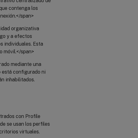
strativo centralizado de
 que contenga los
conexión.</span>
nidad organizativa
rgo y a efectos
s individuales. Esta
vo móvil.</span>
urado mediante una
no está configurado ni
án inhabilitados.
trados con Profile
de se usan los perfiles
ritorios virtuales.