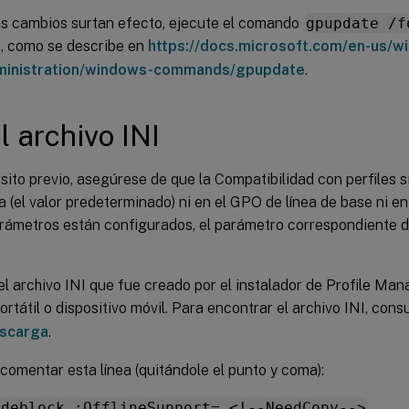
os cambios surtan efecto, ejecute el comando
gpupdate /f
a, como se describe en
https://docs.microsoft.com/en-us/w
ministration/windows-commands/gpupdate
.
l archivo INI
ito previo, asegúrese de que la Compatibilidad con perfiles s
 (el valor predeterminado) ni en el GPO de línea de base ni e
rámetros están configurados, el parámetro correspondiente de
l archivo INI que fue creado por el instalador de Profile M
ortátil o dispositivo móvil. Para encontrar el archivo INI, cons
escarga
.
 comentar esta línea (quitándole el punto y coma):
odeblock ;OfflineSupport= <!--NeedCopy-->