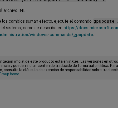
l archivo INI.
 los cambios surtan efecto, ejecute el comando
gpupdate 
del sistema, como se describe en
https://docs.microsoft.c
administration/windows-commands/gpupdate
.
tación oficial de este producto está en inglés. Las versiones en otros
encia y pueden incluir contenido traducido de forma automática. Par
n, consulte la cláusula de exención de responsabilidad sobre traducc
Group home
.