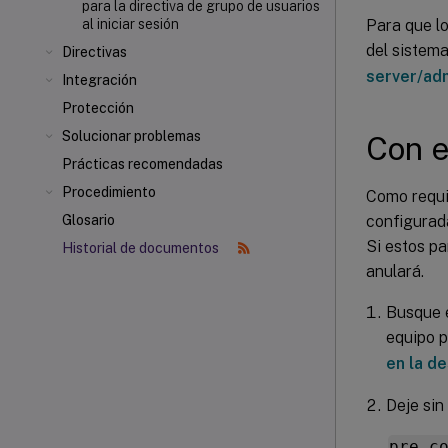
para la directiva de grupo de usuarios
Para que l
al iniciar sesión
del sistem
Directivas
server/ad
Integración
Protección
Solucionar problemas
Con e
Prácticas recomendadas
Procedimiento
Como requis
configurada
Glosario
Si estos pa
Historial de documentos
anulará.
Busque e
equipo p
en la d
Deje sin
pre c