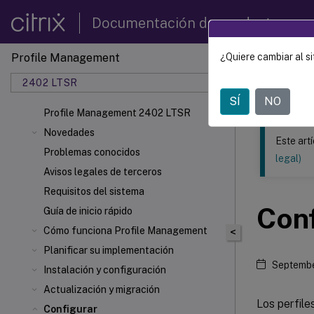
Documentación de productos
Profile Management
¿Quiere cambiar al si
Este contenid
2402 LTSR
Profil
SÍ
NO
Profile Management 2402 LTSR
Novedades
Este art
Problemas conocidos
legal)
Avisos legales de terceros
Requisitos del sistema
Conf
Guía de inicio rápido
Cómo funciona Profile Management
<
Planificar su implementación
Septembe
Instalación y configuración
Actualización y migración
Los perfile
Configurar