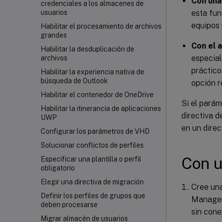
Con una
credenciales a los almacenes de
esta fun
usuarios
equipos 
Habilitar el procesamiento de archivos
grandes
Con el a
Habilitar la desduplicación de
especial
archivos
práctico
Habilitar la experiencia nativa de
búsqueda de Outlook
opción r
Habilitar el contenedor de OneDrive
Si el pará
Habilitar la itinerancia de aplicaciones
directiva d
UWP
en un direc
Configurar los parámetros de VHD
Solucionar conflictos de perfiles
Con u
Especificar una plantilla o perfil
obligatorio
Elegir una directiva de migración
Cree una
Definir los perfiles de grupos que
Manageme
deben procesarse
sin conex
Migrar almacén de usuarios