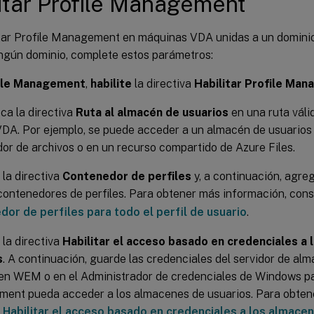
itar Profile Management
itar Profile Management en máquinas VDA unidas a un domini
ingún dominio, complete estos parámetros:
ile Management
,
habilite
la directiva
Habilitar Profile Ma
ca la directiva
Ruta al almacén de usuarios
en una ruta váli
VDA. Por ejemplo, se puede acceder a un almacén de usuarios
dor de archivos o en un recurso compartido de Azure Files.
la directiva
Contenedor de perfiles
y, a continuación, agreg
 contenedores de perfiles. Para obtener más información, con
dor de perfiles para todo el perfil de usuario
.
la directiva
Habilitar el acceso basado en credenciales a
s
. A continuación, guarde las credenciales del servidor de a
 en WEM o en el Administrador de credenciales de Windows pa
ent pueda acceder a los almacenes de usuarios. Para obten
e
Habilitar el acceso basado en credenciales a los almace