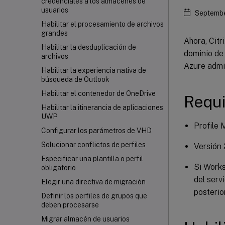
credenciales a los almacenes de
usuarios
Septembe
Habilitar el procesamiento de archivos
grandes
Ahora, Cit
Habilitar la desduplicación de
dominio de
archivos
Azure admin
Habilitar la experiencia nativa de
búsqueda de Outlook
Habilitar el contenedor de OneDrive
Requi
Habilitar la itinerancia de aplicaciones
UWP
Profile 
Configurar los parámetros de VHD
Solucionar conflictos de perfiles
Versión 
Especificar una plantilla o perfil
Si Work
obligatorio
del serv
Elegir una directiva de migración
posterio
Definir los perfiles de grupos que
deben procesarse
Migrar almacén de usuarios