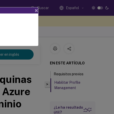
Buscar
Español
×
e sus comentarios aquí
er en inglés
EN ESTE ARTÍCULO
Requisitos previos
áquinas
Habilitar Profile
>
 Azure
Management
minio
¿Le ha resultado
útil?