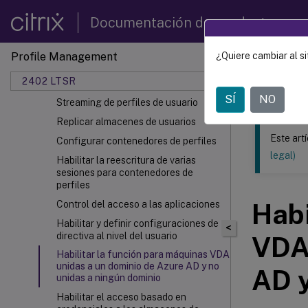
Prioridad de configuración
Documentación de productos
Habilitar Profile Management
Especificar la ruta al almacén de
Profile Management
¿Quiere cambiar al si
Este contenid
usuarios
2402 LTSR
Incluir y excluir elementos
Profil
SÍ
NO
Streaming de perfiles de usuario
Replicar almacenes de usuarios
Este art
Configurar contenedores de perfiles
legal)
Habilitar la reescritura de varias
sesiones para contenedores de
perfiles
Habi
Control del acceso a las aplicaciones
Habilitar y definir configuraciones de
<
directiva al nivel del usuario
VDA 
Habilitar la función para máquinas VDA
unidas a un dominio de Azure AD y no
AD y
unidas a ningún dominio
Habilitar el acceso basado en