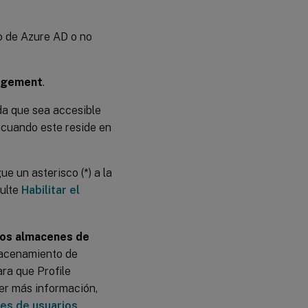
o de Azure AD o no
nagement
.
da que sea accesible
 cuando este reside en
ue un asterisco (*) a la
sulte
Habilitar el
 los almacenes de
lmacenamiento de
ra que Profile
er más información,
nes de usuarios
.