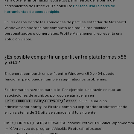
Para obtener información sobre los parámetros de la barra de
herramientas de Office 2007, consulte
Personalizar la barra de
herramientas de acceso rápido
.
En los casos donde las soluciones de perfiles estándar de Microsoft
Windows no abordan por completo los requisitos técnicos,
personalizados o comerciales, Profile Management representa una
solución viable.
¿Es posible compartir un perfil entre plataformas x86
y x64?
En general compartir un perfil entre Windows x86 y x64 puede
funcionar pero pueden también surgir algunos problemas.
Existen varias razones para ello. Por ejemplo, una razón es que las
asociaciones de archivos por uso se almacenan en
HKEY_CURRENT_USER\SOFTWARE\Classes
. Si un usuario no
administrador configura Firefox como su explorador predeterminado,
en un sistema de 32 bits se almacenará lo siguiente:
HKEY_CURRENT_USER\SOFTWARE\Classes\FirefoxHTML\shell\open\com
-> “C:\Archivos de programa\Mozilla Firefox\firefox.exe” -