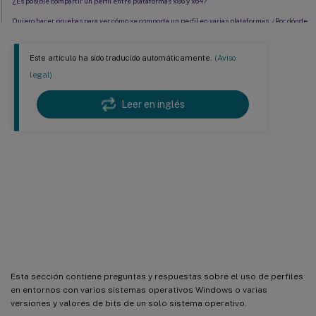
¿Es posible compartir un perfil entre plataformas x86 y x64?
Quiero hacer pruebas para ver cómo se comporta un perfil en varias plataformas. ¿Por dónde
empiezo?
¿Puedo asignar perfiles basados en el equipo en el que inicia sesión un usuario?
Este artículo ha sido traducido automáticamente.
(Aviso
¿Por qué es preferible asignar perfiles basados en equipos?
legal)
¿Pueden migrarse los perfiles de usuario de Windows a perfiles de usuario de Citrix usando
Profile Management?
Leer en inglés
¿Qué perfiles pueden migrarse a perfiles de usuario de Citrix?
¿Cómo se usa un perfil de plantilla?
Preguntas frecuentes sobre perfiles
en varias plataformas y migración
de Profile Management
Esta sección contiene preguntas y respuestas sobre el uso de perfiles
en entornos con varios sistemas operativos Windows o varias
versiones y valores de bits de un solo sistema operativo.