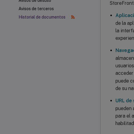
Avisos de desuso
StoreFront
Avisos de terceros
Aplicac
Historial de documentos
de la ap
la inter
experien
Navega
almacene
usuarios
acceder 
puede co
de su na
URL de 
pueden a
para el 
habilita