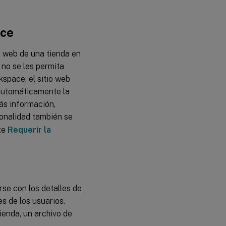
ace
o web de una tienda en
 no se les permita
kspace, el sitio web
a automáticamente la
ás información,
ionalidad también se
te
Requerir la
rse con los detalles de
es de los usuarios.
ienda, un archivo de