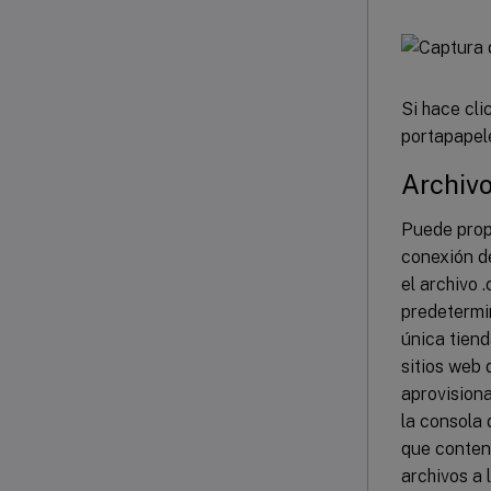
Si hace cli
portapapel
Archivo
Puede prop
conexión de
el archivo 
predetermin
única tiend
sitios web 
aprovisiona
la consola 
que conten
archivos a