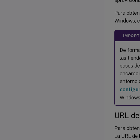
aprovisiona
Para obten
Windows, c
IMPORT
De forma
las tien
pasos de
encareci
entorno 
configur
Windows
URL de 
Para obtene
La URL de l