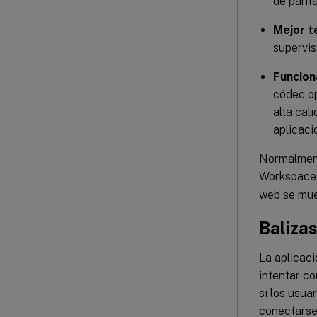
de panta
Mejor t
supervis
Funcion
códec op
alta cal
aplicaci
Normalmente
Workspace.
web se mues
Baliza
La aplicaci
intentar co
si los usua
conectarse