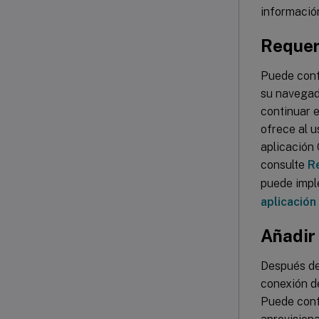
informació
Requeri
Puede confi
su navegad
continuar e
ofrece al u
aplicación 
consulte
Re
puede impl
aplicación
Añadir 
Después de 
conexión de
Puede confi