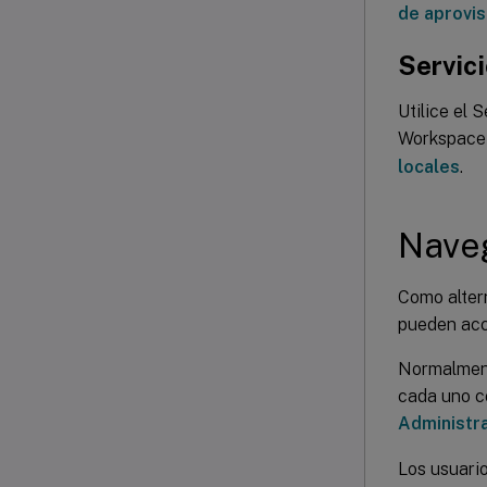
de aprovis
Servici
Utilice el 
Workspace 
locales
.
Nave
Como altern
pueden acc
Normalment
cada uno c
Administra
Los usuari