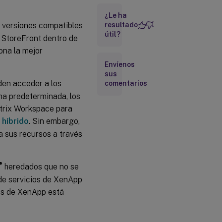
¿Le ha
n versiones compatibles
resultado
Accesos
útil?
directos
 StoreFront dentro de
a
ona la mejor
recursos
Envíenos
sus
URL de
den acceder a los
comentarios
servicios
de
ma predeterminada, los
XenApp
itrix Workspace para
o híbrido
. Sin embargo,
a sus recursos a través
®
heredados que no se
de servicios de XenApp
os de XenApp está