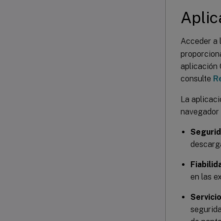
Aplic
Acceder a 
proporciona
aplicación
consulte
R
La aplicaci
navegador
Segurid
descarg
Fiabili
en las e
Servici
segurida