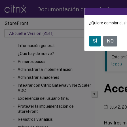
Documentación de productos
StoreFront
¿Quiere cambiar al si
Este contenid
Aktuelle Version (2511)
StoreF
SÍ
NO
Información general
¿Qué hay de nuevo?
Este art
Primeros pasos
legal)
Administrar la implementación
Administrar almacenes
Acce
Integrar con Citrix Gateway y NetScaler
ADC
<
Experiencia del usuario final
Proteger la implementación de
July 2, 2
StoreFront
Registros y análisis
Hay tres m