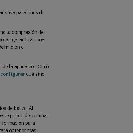
austiva para fines de
mo la compresión de
ejoras garantizan una
definición o
de la aplicación Citrix
e
configurar
qué sitio
os de baliza. Al
kspace puede determinar
 información para
 Para obtener más