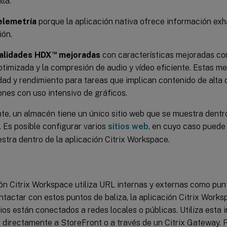
lla.
elemetría
porque la aplicación nativa ofrece información exh
ión.
™
alidades HDX
mejoradas
con características mejoradas co
timizada y la compresión de audio y vídeo eficiente. Estas m
idad y rendimiento para tareas que implican contenido de alta 
ones con uso intensivo de gráficos.
, un almacén tiene un único sitio web que se muestra dentro 
 Es posible configurar varios
sitios web
, en cuyo caso pued
tra dentro de la aplicación Citrix Workspace.
s
ón Citrix Workspace utiliza URL internas y externas como punt
ntactar con estos puntos de baliza, la aplicación Citrix Wor
rios están conectados a redes locales o públicas. Utiliza esta
 directamente a StoreFront o a través de un Citrix Gateway.