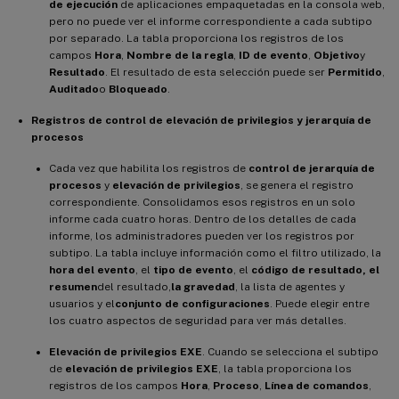
de ejecución
de aplicaciones empaquetadas en la consola web,
pero no puede ver el informe correspondiente a cada subtipo
por separado. La tabla proporciona los registros de los
campos
Hora
,
Nombre de la regla
,
ID de evento
,
Objetivo
y
Resultado
. El resultado de esta selección puede ser
Permitido
,
Auditado
o
Bloqueado
.
Registros de control de elevación de privilegios y jerarquía de
procesos
Cada vez que habilita los registros de
control de jerarquía de
procesos
y
elevación de privilegios
, se genera el registro
correspondiente. Consolidamos esos registros en un solo
informe cada cuatro horas. Dentro de los detalles de cada
informe, los administradores pueden ver los registros por
subtipo. La tabla incluye información como el filtro utilizado, la
hora del evento
, el
tipo de evento
, el
código de resultado
, el
resumen
del resultado,
la gravedad
, la lista de agentes y
usuarios y el
conjunto de configuraciones
. Puede elegir entre
los cuatro aspectos de seguridad para ver más detalles.
Elevación de privilegios EXE
. Cuando se selecciona el subtipo
de
elevación de privilegios EXE
, la tabla proporciona los
registros de los campos
Hora
,
Proceso
,
Línea de comandos
,