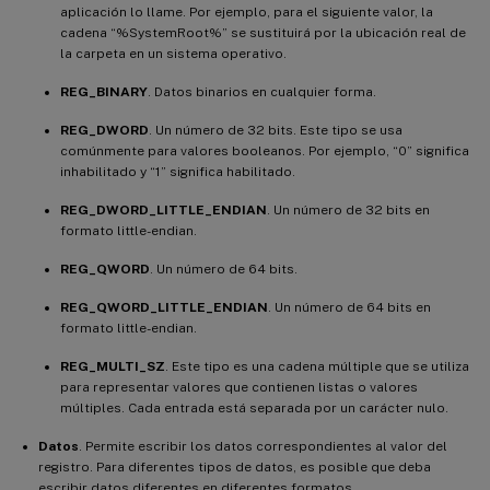
aplicación lo llame. Por ejemplo, para el siguiente valor, la
cadena “%SystemRoot%” se sustituirá por la ubicación real de
la carpeta en un sistema operativo.
REG_BINARY
. Datos binarios en cualquier forma.
REG_DWORD
. Un número de 32 bits. Este tipo se usa
comúnmente para valores booleanos. Por ejemplo, “0” significa
inhabilitado y “1” significa habilitado.
REG_DWORD_LITTLE_ENDIAN
. Un número de 32 bits en
formato little-endian.
REG_QWORD
. Un número de 64 bits.
REG_QWORD_LITTLE_ENDIAN
. Un número de 64 bits en
formato little-endian.
REG_MULTI_SZ
. Este tipo es una cadena múltiple que se utiliza
para representar valores que contienen listas o valores
múltiples. Cada entrada está separada por un carácter nulo.
Datos
. Permite escribir los datos correspondientes al valor del
registro. Para diferentes tipos de datos, es posible que deba
escribir datos diferentes en diferentes formatos.