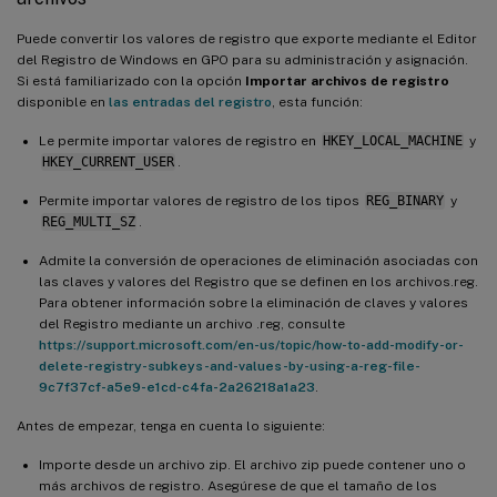
Puede convertir los valores de registro que exporte mediante el Editor
del Registro de Windows en GPO para su administración y asignación.
Si está familiarizado con la opción
Importar archivos de registro
disponible en
las entradas del registro
, esta función:
Le permite importar valores de registro en
HKEY_LOCAL_MACHINE
y
HKEY_CURRENT_USER
.
Permite importar valores de registro de los tipos
REG_BINARY
y
REG_MULTI_SZ
.
Admite la conversión de operaciones de eliminación asociadas con
las claves y valores del Registro que se definen en los archivos.reg.
Para obtener información sobre la eliminación de claves y valores
del Registro mediante un archivo .reg, consulte
https://support.microsoft.com/en-us/topic/how-to-add-modify-or-
delete-registry-subkeys-and-values-by-using-a-reg-file-
9c7f37cf-a5e9-e1cd-c4fa-2a26218a1a23
.
Antes de empezar, tenga en cuenta lo siguiente:
Importe desde un archivo zip. El archivo zip puede contener uno o
más archivos de registro. Asegúrese de que el tamaño de los