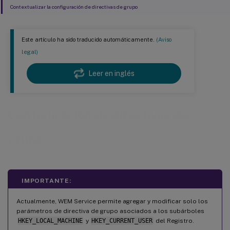
Contextualizar la configuración de directivas de grupo
Este artículo ha sido traducido automáticamente.
(Aviso
legal)
Leer en inglés
Configuración de directivas de
grupo
IMPORTANTE:
Actualmente, WEM Service permite agregar y modificar solo los
parámetros de directiva de grupo asociados a los subárboles
HKEY_LOCAL_MACHINE
y
HKEY_CURRENT_USER
del Registro.