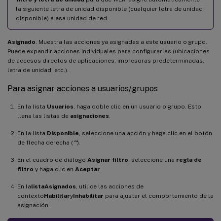
la siguiente letra de unidad disponible (cualquier letra de unidad
disponible) a esa unidad de red.
Asignado
. Muestra las acciones ya asignadas a este usuario o grupo.
Puede expandir acciones individuales para configurarlas (ubicaciones
de accesos directos de aplicaciones, impresoras predeterminadas,
letra de unidad, etc.).
Para asignar acciones a usuarios/grupos
En la lista
Usuarios
, haga doble clic en un usuario o grupo. Esto
llena las listas de
asignaciones
.
En la lista
Disponible
, seleccione una acción y haga clic en el botón
de flecha derecha (
**
).
En el cuadro de diálogo
Asignar filtro
, seleccione una
regla de
filtro
y haga clic en
Aceptar
.
En la
lista
Asignados
, utilice las acciones de
contexto
Habilitar
y
Inhabilitar
para ajustar el comportamiento de la
asignación.