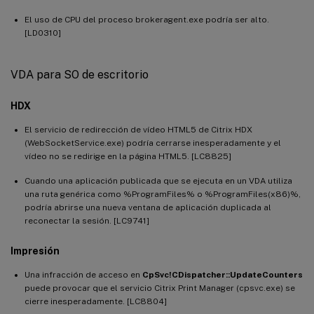
El uso de CPU del proceso brokeragent.exe podría ser alto.
[LD0310]
VDA para SO de escritorio
HDX
El servicio de redirección de vídeo HTML5 de Citrix HDX
(WebSocketService.exe) podría cerrarse inesperadamente y el
vídeo no se redirige en la página HTML5. [LC8825]
Cuando una aplicación publicada que se ejecuta en un VDA utiliza
una ruta genérica como %ProgramFiles% o %ProgramFiles(x86)%,
podría abrirse una nueva ventana de aplicación duplicada al
reconectar la sesión. [LC9741]
Impresión
Una infracción de acceso en
CpSvc!CDispatcher::UpdateCounters
puede provocar que el servicio Citrix Print Manager (cpsvc.exe) se
cierre inesperadamente. [LC8804]