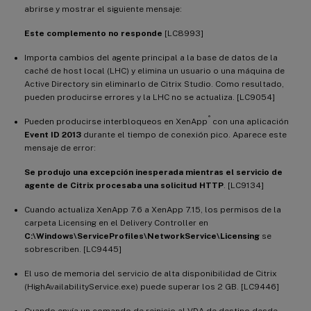
abrirse y mostrar el siguiente mensaje:
Este complemento no responde
[LC8993]
Importa cambios del agente principal a la base de datos de la
caché de host local (LHC) y elimina un usuario o una máquina de
Active Directory sin eliminarlo de Citrix Studio. Como resultado,
pueden producirse errores y la LHC no se actualiza. [LC9054]
®
Pueden producirse interbloqueos en XenApp
con una aplicación
Event ID 2013
durante el tiempo de conexión pico. Aparece este
mensaje de error:
Se produjo una excepción inesperada mientras el servicio de
agente de Citrix procesaba una solicitud HTTP
. [LC9134]
Cuando actualiza XenApp 7.6 a XenApp 7.15, los permisos de la
carpeta Licensing en el Delivery Controller en
C:\Windows\ServiceProfiles\NetworkService\Licensing
se
sobrescriben. [LC9445]
El uso de memoria del servicio de alta disponibilidad de Citrix
(HighAvailabilityService.exe) puede superar los 2 GB. [LC9446]
Cuando envía un comando de reinicio al VDA de destino desde