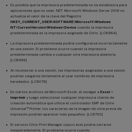
Es posible que la impresora predeterminada no se establezca para
aplicaciones que no sean .NET. Microsoft Windows Server 2016 no
actualiza el valor de la clave del Registro
HKEY_CURRENT_USER\SOFTWARE\Microsoft\Windows
NT\CurrentVersion\Windows\Device
cuando la impresora
predeterminada es la impresora asignada de Citrix. [LC8984]
La impresora predeterminada podría configurarse incorrectamente
en una sesión. El problema ocurre cuando la impresora
predeterminada cambia a cualquier otra impresora aleatoria.
[LC8999]
Al reconectar a una sesión, las impresoras asignadas a una sesión
podrían cargarse lentamente al usar nombres de impresora
heredados. [LC9079]
En ciertos archivos de Microsoft Excel, al navegar a
Excel
>
Imprimir
y luego seleccionar cualquier impresora cliente de
creación automática que utilice el controlador EMF de Citrix
™
Universal
Printer, los caracteres de la imagen de vista previa de
impresión podrían aparecer más pequeños. [LC9700]
El servicio Citrix Print Manager (cpsvc.exe) podría cerrarse
inesperadamente. El problema ocurre cuando