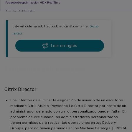
Paquete de optimización HDX RealTime
Aserción de identidad
Instalador
Este artículo ha sido traducido automáticamente.
(Aviso
VDA de Linux
legal)
Administración de perfiles
Leer en inglés
Provisioning Services
Proveedor de intermediación remota
Grabación de sesiones
Problemas solucionados
StoreFront
Universal Print Server
Citrix Director
Gestión de perfiles de usuario VDA
VDA para SO de escritorio
Los intentos de eliminar la asignación de usuario de un escritorio
mediante Citrix Studio, PowerShell o Citrix Director por parte de un
VDA para SO de servidor
administrador delegado con un rol personalizado pueden fallar. El
problema ocurre cuando los administradores personalizados
Componentes de escritorio virtual - Otros
tienen permisos para realizar las operaciones en los Delivery
Groups, pero no tienen permisos en los Machine Catalogs. [LC8174]