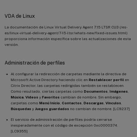
VDA de Linux
La documentación de Linux Virtual Delivery Agent 7.15 LTSR CU3 (/es-
es/linux-virtual-delivery-agent/7-15-ltsr/whats-new/fixed-issues.html)
proporciona información específica sobre las actualizaciones de esta
versión.
Administración de perfiles
Al configurar la redirección de carpetas mediante la directiva de
Microsoft Active Directory haciendo clic en
Restablecer perfil
en
Citrix Director, las carpetas redirigidas también se restablecen.
Como resultado, ciertas carpetas como
Documentos
,
Imágenes
,
Música
,
Vídeos
y
Favoritos
cambian de nombre. Sin embargo,
carpetas como
Menú Inicio
,
Contactos
,
Descargas
,
Vínculos
,
Búsquedas
y
Juegos guardados
no cambian de nombre. [LC9237]
El servicio de administración de perfiles podría cerrarse
inesperadamente con el código de excepción 0xc0000374.
[LC9355]