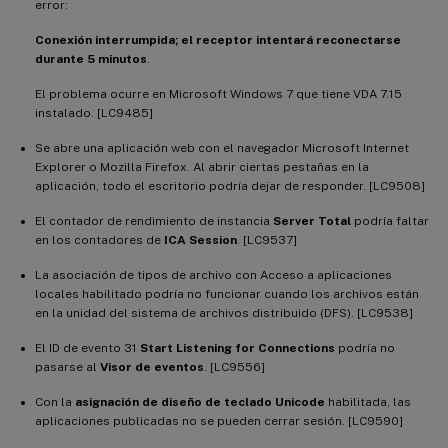
error:
Conexión interrumpida; el receptor intentará reconectarse
durante 5 minutos
.
El problema ocurre en Microsoft Windows 7 que tiene VDA 7.15
instalado. [LC9485]
Se abre una aplicación web con el navegador Microsoft Internet
Explorer o Mozilla Firefox. Al abrir ciertas pestañas en la
aplicación, todo el escritorio podría dejar de responder. [LC9508]
El contador de rendimiento de instancia
Server Total
podría faltar
en los contadores de
ICA Session
. [LC9537]
La asociación de tipos de archivo con Acceso a aplicaciones
locales habilitado podría no funcionar cuando los archivos están
en la unidad del sistema de archivos distribuido (DFS). [LC9538]
El ID de evento 31
Start Listening for Connections
podría no
pasarse al
Visor de eventos
. [LC9556]
Con la
asignación de diseño de teclado Unicode
habilitada, las
aplicaciones publicadas no se pueden cerrar sesión. [LC9590]