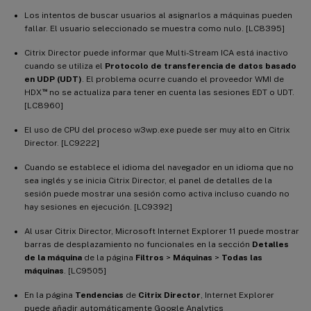
Los intentos de buscar usuarios al asignarlos a máquinas pueden
fallar. El usuario seleccionado se muestra como nulo. [LC8395]
Citrix Director puede informar que Multi-Stream ICA está inactivo
cuando se utiliza el
Protocolo de transferencia de datos basado
en UDP (UDT)
. El problema ocurre cuando el proveedor WMI de
™
HDX
no se actualiza para tener en cuenta las sesiones EDT o UDT.
[LC8960]
El uso de CPU del proceso w3wp.exe puede ser muy alto en Citrix
Director. [LC9222]
Cuando se establece el idioma del navegador en un idioma que no
sea inglés y se inicia Citrix Director, el panel de detalles de la
sesión puede mostrar una sesión como activa incluso cuando no
hay sesiones en ejecución. [LC9392]
Al usar Citrix Director, Microsoft Internet Explorer 11 puede mostrar
barras de desplazamiento no funcionales en la sección
Detalles
de la máquina
de la página
Filtros
>
Máquinas
>
Todas las
máquinas
. [LC9505]
En la página
Tendencias
de
Citrix Director
, Internet Explorer
puede añadir automáticamente Google Analytics