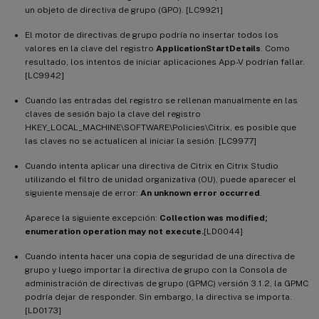
un objeto de directiva de grupo (GPO). [LC9921]
El motor de directivas de grupo podría no insertar todos los
valores en la clave del registro
ApplicationStartDetails
. Como
resultado, los intentos de iniciar aplicaciones App-V podrían fallar.
[LC9942]
Cuando las entradas del registro se rellenan manualmente en las
claves de sesión bajo la clave del registro
HKEY_LOCAL_MACHINE\SOFTWARE\Policies\Citrix, es posible que
las claves no se actualicen al iniciar la sesión. [LC9977]
Cuando intenta aplicar una directiva de Citrix en Citrix Studio
utilizando el filtro de unidad organizativa (OU), puede aparecer el
siguiente mensaje de error:
An unknown error occurred
.
Aparece la siguiente excepción:
Collection was modified;
enumeration operation may not execute.
[LD0044]
Cuando intenta hacer una copia de seguridad de una directiva de
grupo y luego importar la directiva de grupo con la Consola de
administración de directivas de grupo (GPMC) versión 3.1.2, la GPMC
podría dejar de responder. Sin embargo, la directiva se importa.
[LD0173]