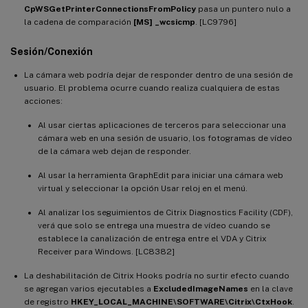
CpWSGetPrinterConnectionsFromPolicy
pasa un puntero nulo a
la cadena de comparación
[MS] _wcsicmp
. [LC9796]
Sesión/Conexión
La cámara web podría dejar de responder dentro de una sesión de
usuario. El problema ocurre cuando realiza cualquiera de estas
acciones:
Al usar ciertas aplicaciones de terceros para seleccionar una
cámara web en una sesión de usuario, los fotogramas de vídeo
de la cámara web dejan de responder.
Al usar la herramienta GraphEdit para iniciar una cámara web
virtual y seleccionar la opción Usar reloj en el menú.
Al analizar los seguimientos de Citrix Diagnostics Facility (CDF),
verá que solo se entrega una muestra de vídeo cuando se
establece la canalización de entrega entre el VDA y Citrix
Receiver para Windows. [LC8382]
La deshabilitación de Citrix Hooks podría no surtir efecto cuando
se agregan varios ejecutables a
ExcludedImageNames
en la clave
de registro
HKEY_LOCAL_MACHINE\SOFTWARE\Citrix\CtxHook
.