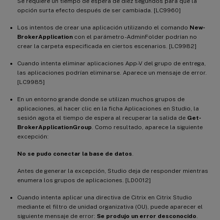
Se requiere un tiempo de espera de diez segundos para que la
opción surta efecto después de ser cambiada. [LC9960]
Los intentos de crear una aplicación utilizando el comando
New-
BrokerApplication
con el parámetro -AdminFolder podrían no
crear la carpeta especificada en ciertos escenarios. [LC9982]
Cuando intenta eliminar aplicaciones App-V del grupo de entrega,
las aplicaciones podrían eliminarse. Aparece un mensaje de error.
[LC9985]
En un entorno grande donde se utilizan muchos grupos de
aplicaciones, al hacer clic en la ficha Aplicaciones en Studio, la
sesión agota el tiempo de espera al recuperar la salida de
Get-
BrokerApplicationGroup
. Como resultado, aparece la siguiente
excepción:
No se pudo conectar la base de datos
.
Antes de generar la excepción, Studio deja de responder mientras
enumera los grupos de aplicaciones. [LD0012]
Cuando intenta aplicar una directiva de Citrix en Citrix Studio
mediante el filtro de unidad organizativa (OU), puede aparecer el
siguiente mensaje de error:
Se produjo un error desconocido
.