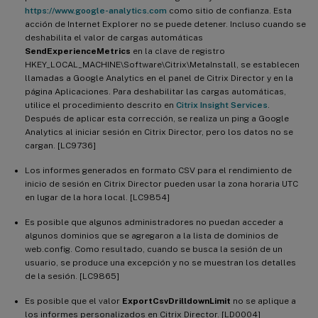
https://www.google-analytics.com
como sitio de confianza. Esta
acción de Internet Explorer no se puede detener. Incluso cuando se
deshabilita el valor de cargas automáticas
SendExperienceMetrics
en la clave de registro
HKEY_LOCAL_MACHINE\Software\Citrix\MetaInstall, se establecen
llamadas a Google Analytics en el panel de Citrix Director y en la
página Aplicaciones. Para deshabilitar las cargas automáticas,
utilice el procedimiento descrito en
Citrix Insight Services
.
Después de aplicar esta corrección, se realiza un ping a Google
Analytics al iniciar sesión en Citrix Director, pero los datos no se
cargan. [LC9736]
Los informes generados en formato CSV para el rendimiento de
inicio de sesión en Citrix Director pueden usar la zona horaria UTC
en lugar de la hora local. [LC9854]
Es posible que algunos administradores no puedan acceder a
algunos dominios que se agregaron a la lista de dominios de
web.config. Como resultado, cuando se busca la sesión de un
usuario, se produce una excepción y no se muestran los detalles
de la sesión. [LC9865]
Es posible que el valor
ExportCsvDrilldownLimit
no se aplique a
los informes personalizados en Citrix Director. [LD0004]