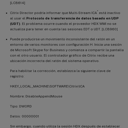
[LC8614]
®
Citrix Director podría informar que Multi-Stream ICA
está inactivo
al usar el
Protocolo de transferencia de datos basado en UDP
(UDT)
. El problema ocurre cuando el proveedor HDX WMI no se
actualiza para tener en cuenta las sesiones EDT o UDT. [LC8960]
Puede producirse un movimiento inconsistente del ratón en un
entorno de varios monitores con configuración H. Inicia una sesión
de Microsoft Skype for Business y comienza a compartir la pantalla
con el otro usuario. El controlador gráfico de Citrix recibe una
ubicación incorrecta del ratón del sistema operativo.
Para habilitar la corrección, establezca la siguiente clave de
registro:
HKEY_LOCAL_MACHINE\SOFTWARE\Citrix\ICA
Nombre: DisableAppendMouse
Tipo: DWORD
Datos: 00000001
Sin embargo, cuando utiliza la sesión HDX después de establecer