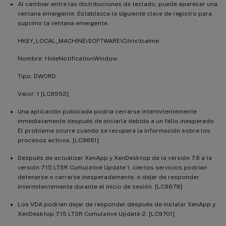
Al cambiar entre las distribuciones de teclado, puede aparecer una
ventana emergente. Establezca la siguiente clave de registro para
suprimir la ventana emergente:
HKEY_LOCAL_MACHINE\SOFTWARE\Citrix\IcaIme
Nombre: HideNotificationWindow
Tipo: DWORD
Valor: 1 [LC9592]
Una aplicación publicada podría cerrarse intermitentemente
inmediatamente después de iniciarla debido a un fallo inesperado.
El problema ocurre cuando se recupera la información sobre los
procesos activos. [LC9661]
Después de actualizar XenApp y XenDesktop de la versión 7.6 a la
versión 7.15 LTSR Cumulative Update 1, ciertos servicios podrían
detenerse o cerrarse inesperadamente, o dejar de responder
intermitentemente durante el inicio de sesión. [LC9679]
Los VDA podrían dejar de responder después de instalar XenApp y
XenDesktop 7.15 LTSR Cumulative Update 2. [LC9701]