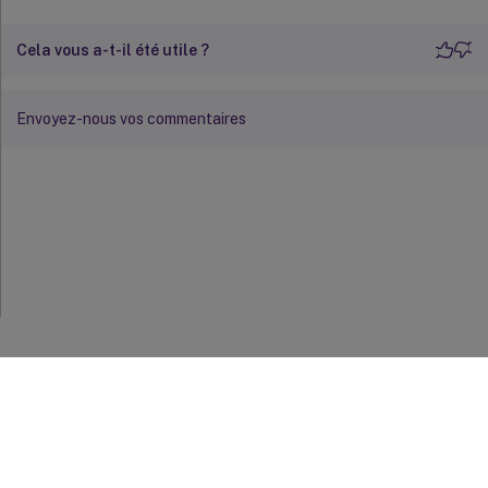
Cela vous a-t-il été utile ?
Envoyez-nous vos commentaires
Commentaires sur le site
Vos préférences de confidentialité
Confidentialité et
conditions légales
Préférences de cookies
docs.cloud.com
© 1999-
2026
Cloud Software Group, Inc. All rights reserved.