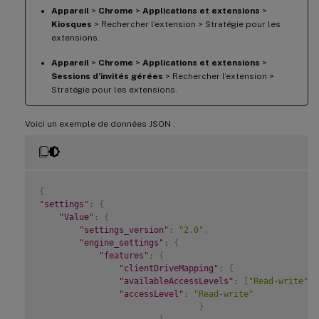
Appareil
>
Chrome
>
Applications et extensions
>
Kiosques
> Rechercher l’extension > Stratégie pour les
extensions.
Appareil
>
Chrome
>
Applications et extensions
>
Sessions d’invités gérées
> Rechercher l’extension >
Stratégie pour les extensions.
Voici un exemple de données JSON :
{
"settings"
:
{
"Value"
:
{
"settings_version"
:
"2.0"
,
"engine_settings"
:
{
"features"
:
{
"clientDriveMapping"
:
{
"availableAccessLevels"
:
[
"Read-write"
,
"accessLevel"
:
"Read-write"
}