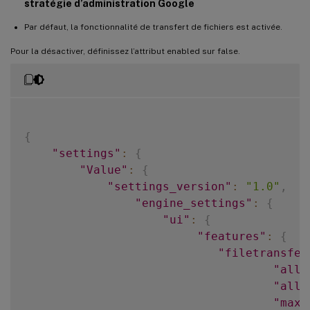
stratégie d’administration Google
Par défaut, la fonctionnalité de transfert de fichiers est activée.
Pour la désactiver, définissez l’attribut enabled sur false.
{
"settings"
:
{
"Value"
:
{
"settings_version"
:
"1.0"
,
"engine_settings"
:
{
"ui"
:
{
"features"
:
{
"filetransfer
"allo
"allo
"maxu