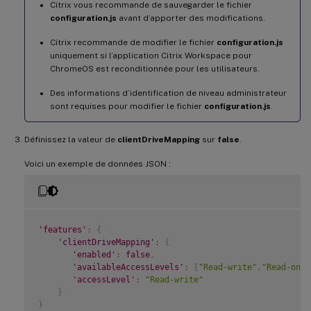
Citrix vous recommande de sauvegarder le fichier
configuration.js
avant d’apporter des modifications.
Citrix recommande de modifier le fichier
configuration.js
uniquement si l’application Citrix Workspace pour
ChromeOS est reconditionnée pour les utilisateurs.
Des informations d’identification de niveau administrateur
sont requises pour modifier le fichier
configuration.js
.
Définissez la valeur de
clientDriveMapping
sur
false
.
Voici un exemple de données JSON :
'features'
:
{
'clientDriveMapping'
:
{
'enabled'
:
false
,
'availableAccessLevels'
:
[
"Read-write"
,
"Read-only
'accessLevel'
:
"Read-write"
}
}