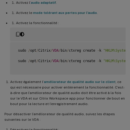
Activez l’
audio adaptatif
.
Activez le
mode tolérant aux pertes pour l’audio
.
Activez la fonctionnalité :
 sudo 
/
opt
/
Citrix
/
VDA
/
bin
/
ctxreg create 
-
k 
"HKLM\System\
 sudo 
/
opt
/
Citrix
/
VDA
/
bin
/
ctxreg create 
-
k 
"HKLM\System\
Activez également l’
améliorateur de qualité audio sur le client
, ce
qui est nécessaire pour activer entièrement la fonctionnalité. C’est-
à-dire que l’améliorateur de qualité audio doit être activé à la fois
sur le VDA et sur Citrix Workspace app pour fonctionner de bout en
bout pour la lecture et l’enregistrement audio.
Pour désactiver l’améliorateur de qualité audio, suivez les étapes
suivantes sur le VDA :
Désactivez la fonctionnalité :