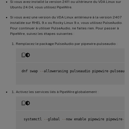
Si vous avez installé la version 2411 ou ultérieure du VDA Linux sur
Ubuntu 24.04, vous utilisez PipeWire.
Si vous avez une version du VDA Linux antérieure à la version 2407
installée sur RHEL 9.x ou Rocky Linux 9.x, vous utilisez PulseAudio.
Pour continuer à utiliser PulseAudio, ne faites rien. Pour passer à
PipeWire, suivez les étapes suivantes :
Remplacez le package PulseAudio par pipewire-pulseaudio :
dnf swap 
--
allowerasing pulseaudio pipewire
-
pulseaudio
Activez les services liés à PipeWire globalement :
 systemctl 
--
global 
--
now enable pipewire pipewire
-
pu