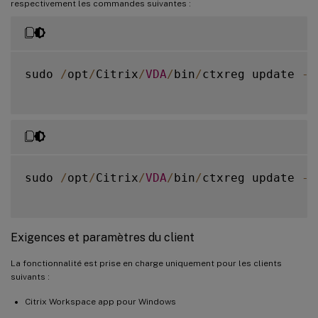
respectivement les commandes suivantes :
sudo 
/
opt
/
Citrix
/
VDA
/
bin
/
ctxreg update 
-
k
sudo 
/
opt
/
Citrix
/
VDA
/
bin
/
ctxreg update 
-
k
Exigences et paramètres du client
La fonctionnalité est prise en charge uniquement pour les clients
suivants :
Citrix Workspace app pour Windows