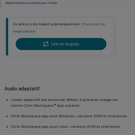
Mode tolérant aux pertes pour l’audio
Activer la fonctionnalité de mode tolérant aux pertes pour l’audio
Ce article a été traduit automatiquement.
(Clause de non
Exigences et paramètres du client
responsabilité)
Améliorateur de qualité audio pour l’audio adaptatif (aperçu)
Lire en anglais
Prise en charge de plusieurs périphériques audio
Présentation
Fonctionnalités audio
Configuration
Problèmes connus
Audio adaptatif
L’audio adaptatif est activé par défaut. Il prend en charge les
™
clients Citrix Workspace
app suivants :
Citrix Workspace app pour Windows – versions 2109 et ultérieures
Citrix Workspace app pour Linux – versions 2109 et ultérieures