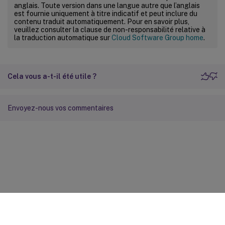
anglais. Toute version dans une langue autre que l’anglais
est fournie uniquement à titre indicatif et peut inclure du
contenu traduit automatiquement. Pour en savoir plus,
veuillez consulter la clause de non-responsabilité relative à
la traduction automatique sur
Cloud Software Group home
.
Cela vous a-t-il été utile ?
Envoyez-nous vos commentaires