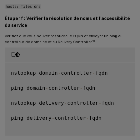
hosts: files dns
Étape 1f : Vérifier la résolution de noms et l’accessibilité
du service
Vérifiez que vous pouvez résoudre le FQDN et envoyer un ping au
™
contrôleur de domaine et au Delivery Controller
:
nslookup domain
-
controller
-
fqdn

ping domain
-
controller
-
fqdn

nslookup delivery
-
controller
-
fqdn

ping delivery
-
controller
-
fqdn
