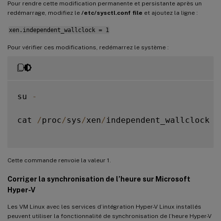
Pour rendre cette modification permanente et persistante après un
redémarrage, modifiez le
/etc/sysctl.conf file
et ajoutez la ligne :
xen.independent_wallclock = 1
Pour vérifier ces modifications, redémarrez le système :
su 
-
cat 
/
proc
/
sys
/
xen
/
independent_wallclock

Cette commande renvoie la valeur 1.
Corriger la synchronisation de l’heure sur Microsoft
Hyper-V
Les VM Linux avec les services d’intégration Hyper-V Linux installés
peuvent utiliser la fonctionnalité de synchronisation de l’heure Hyper-V