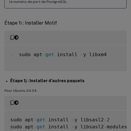
le numéro de port de PostgreSQL.
## 
YES
## 
Y
Étape 1i : Installer Motif
## 
default
 is 
false
DbCustomizePostgreSQL
=
false
## PostgreSQL service name

-
  sudo apt
-
get
 install 
-
y libxm4

## specify the service name 
of
 PostgreSQL 
for
 Linux 
VDA
## 
default
 is 
"postgresql"
DbPostgreSQLServiceName
=
"postgresql"
Étape 1j : Installer d’autres paquets
Pour Ubuntu 24.04 :
sudo apt
-
get
 install 
-
y libsasl2
-
2
sudo apt
-
get
 install 
-
y libsasl2
-
modules
-