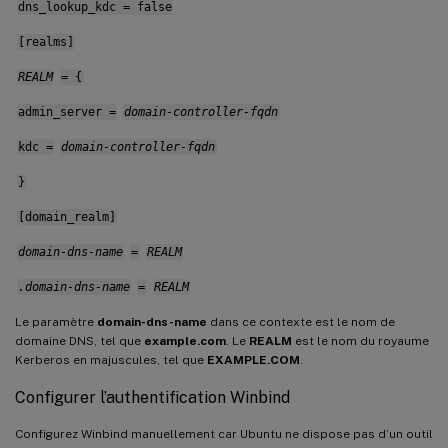
dns_lookup_kdc = false
[realms]
REALM
= {
admin_server =
domain-controller-fqdn
kdc =
domain-controller-fqdn
}
[domain_realm]
domain-dns-name
=
REALM
.domain-dns-name
=
REALM
Le paramètre
domain-dns-name
dans ce contexte est le nom de
domaine DNS, tel que
example.com
. Le
REALM
est le nom du royaume
Kerberos en majuscules, tel que
EXAMPLE.COM
.
Configurer l’authentification Winbind
Configurez Winbind manuellement car Ubuntu ne dispose pas d’un outil