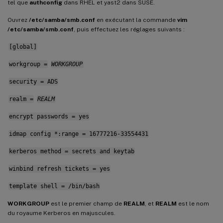
tel que
authconfig
dans RHEL et yast2 dans SUSE.
Ouvrez
/etc/samba/smb.conf
en exécutant la commande
vim
/etc/samba/smb.conf
, puis effectuez les réglages suivants :
[global]
workgroup =
WORKGROUP
security = ADS
realm =
REALM
encrypt passwords = yes
idmap config *:range = 16777216-33554431
kerberos method = secrets and keytab
winbind refresh tickets = yes
template shell = /bin/bash
WORKGROUP
est le premier champ de
REALM
, et
REALM
est le nom
du royaume Kerberos en majuscules.