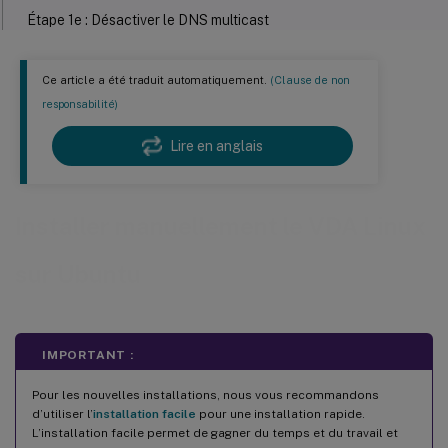
Étape 1e : Désactiver le DNS multicast
Étape 1f : Vérifier la résolution de noms et l’accessibilité du
service
Ce article a été traduit automatiquement.
(Clause de non
Étape 1g : Configurer la synchronisation de l’horloge (chrony)
responsabilité)
Étape 1h : Installer et spécifier une base de données à utiliser
Lire en anglais
Étape 1i : Installer Motif
Étape 1j : Installer d’autres paquets
Installer manuellement le VDA Linux
Étape 2 : Préparer l’hyperviseur
sur Ubuntu
Corriger la synchronisation de l’heure sur XenServer
™
(anciennement Citrix Hypervisor
)
Corriger la synchronisation de l’heure sur Microsoft Hyper-V
IMPORTANT :
Corriger la synchronisation de l’heure sur ESX et ESXi
Pour les nouvelles installations, nous vous recommandons
Étape 3 : Ajouter la VM Linux au domaine Windows
d’utiliser l’
installation facile
pour une installation rapide.
Samba Winbind
L’installation facile permet de gagner du temps et du travail et