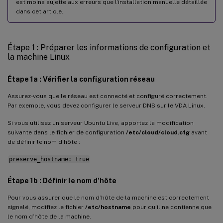
est moins sujette aux erreurs que l’installation manuelle détaillée
Service d’authentification Quest
dans cet article.
Centrify DirectControl
SSSD
Étape 1 : Préparer les informations de configuration et
la machine Linux
PBIS
Étape 4 : Installer .NET
Étape 1a : Vérifier la configuration réseau
Étape 5 : Télécharger le package VDA Linux
Assurez-vous que le réseau est connecté et configuré correctement.
Par exemple, vous devez configurer le serveur DNS sur le VDA Linux.
Étape 6 : Installer le VDA Linux
Étape 6a : Installer le VDA Linux
Si vous utilisez un serveur Ubuntu Live, apportez la modification
suivante dans le fichier de configuration
/etc/cloud/cloud.cfg
avant
Étape 6b : Mettre à niveau le VDA Linux (facultatif)
de définir le nom d’hôte :
Étape 7 : Installer les pilotes NVIDIA GRID
preserve_hostname: true
Étape 8 : Configurer le VDA Linux
Étape 1b : Définir le nom d’hôte
Configuration guidée
Pour vous assurer que le nom d’hôte de la machine est correctement
Configuration automatisée
signalé, modifiez le fichier
/etc/hostname
pour qu’il ne contienne que
le nom d’hôte de la machine.
Supprimer les modifications de configuration