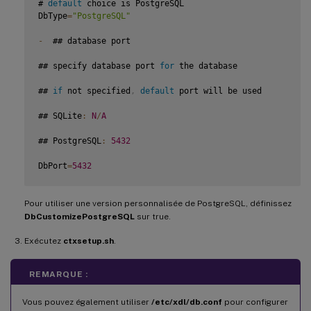
# 
default
 choice is PostgreSQL

DbType
=
"PostgreSQL"
-
  ## database port

## specify database port 
for
 the database

## 
if
 not specified
,
default
 port will be used

## SQLite
:
N
/
A
## PostgreSQL
:
5432
DbPort
=
5432
## PostgreSQL customized

Pour utiliser une version personnalisée de PostgreSQL, définissez
## only the following value means 
true
,
 otherwise 
false
DbCustomizePostgreSQL
sur true.
Exécutez
## 
true
ctxsetup.sh
.
## yes

REMARQUE :
## y

Vous pouvez également utiliser
/etc/xdl/db.conf
pour configurer