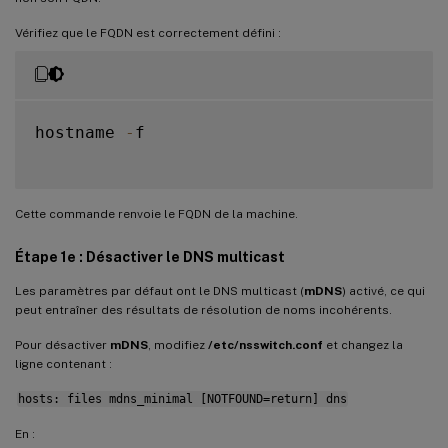
Vérifiez que le FQDN est correctement défini :
hostname 
-
f

Cette commande renvoie le FQDN de la machine.
Étape 1e : Désactiver le DNS multicast
Les paramètres par défaut ont le DNS multicast (
mDNS
) activé, ce qui
peut entraîner des résultats de résolution de noms incohérents.
Pour désactiver
mDNS
, modifiez
/etc/nsswitch.conf
et changez la
ligne contenant :
hosts: files mdns_minimal [NOTFOUND=return] dns
En :