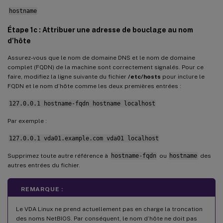
hostname
Journaux de configuration
Étape 1c : Attribuer une adresse de bouclage au nom
Désinstaller le logiciel Linux VDA
d’hôte
Étape 9 : Exécuter XDPing
Assurez-vous que le nom de domaine DNS et le nom de domaine
Étape 10 : Exécuter le Linux VDA
complet (FQDN) de la machine sont correctement signalés. Pour ce
faire, modifiez la ligne suivante du fichier
/etc/hosts
pour inclure le
Étape 11 : Créer des catalogues de machines
FQDN et le nom d’hôte comme les deux premières entrées :
Étape 12 : Créer des groupes de mise à disposition
127.0.0.1 hostname-fqdn hostname localhost
Par exemple :
127.0.0.1 vda01.example.com vda01 localhost
Supprimez toute autre référence à
hostname-fqdn
ou
hostname
des
autres entrées du fichier.
REMARQUE :
Le VDA Linux ne prend actuellement pas en charge la troncation
des noms NetBIOS. Par conséquent, le nom d’hôte ne doit pas