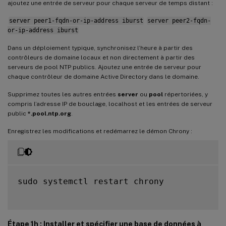
ajoutez une entrée de serveur pour chaque serveur de temps distant :
server peer1-fqdn-or-ip-address iburst
server peer2-fqdn-
or-ip-address iburst
Dans un déploiement typique, synchronisez l’heure à partir des
contrôleurs de domaine locaux et non directement à partir des
serveurs de pool NTP publics. Ajoutez une entrée de serveur pour
chaque contrôleur de domaine Active Directory dans le domaine.
Supprimez toutes les autres entrées
server
ou
pool
répertoriées, y
compris l’adresse IP de bouclage, localhost et les entrées de serveur
public
*.pool.ntp.org
.
Enregistrez les modifications et redémarrez le démon Chrony :
sudo systemctl restart chrony

Étape 1h : Installer et spécifier une base de données à