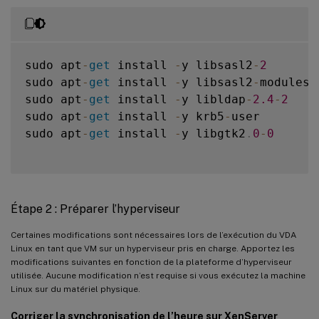
sudo apt
-
get
 install 
-
y libsasl2
-
2
sudo apt
-
get
 install 
-
y libsasl2
-
modules
-
sudo apt
-
get
 install 
-
y libldap
-
2.4
-
2
sudo apt
-
get
 install 
-
y krb5
-
user

sudo apt
-
get
 install 
-
y libgtk2
.
0
-
0
Étape 2 : Préparer l’hyperviseur
Certaines modifications sont nécessaires lors de l’exécution du VDA
Linux en tant que VM sur un hyperviseur pris en charge. Apportez les
modifications suivantes en fonction de la plateforme d’hyperviseur
utilisée. Aucune modification n’est requise si vous exécutez la machine
Linux sur du matériel physique.
Corriger la synchronisation de l’heure sur XenServer