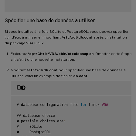
Spécifier une base de données à utiliser
Si vous installez à la fois SQLite et PostgreSQL, vous pouvez spécifier
l’un d’eux à utiliser en modifiant
/etc/xdl/db.conf
après l’installation
du package VDA Linux.
Exécutez
/opt/Citrix/VDA/sbin/ctxcleanup.sh
. Omettez cette étape
s’il s’agit d’une nouvelle installation.
Modifiez
/etc/xdl/db.conf
pour spécifier une base de données à
utiliser. Voici un exemple de fichier
db.conf
:
# database configuration file 
for
 Linux 
VDA
## database choice

# possible choices are
:
#     SQLite

#     PostgreSQL
