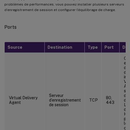
problèmes de performances, vous pouvez installer plusieurs serveurs
d’enregistrement de session et configurer l’équilibrage de charge.
Ports
Source
Destination
Type
Port
Dét
Co
ent
d’e
de 
ins
Vir
Age
ser
Serveur
d’e
Virtual Delivery
80,
d’enregistrement
TCP
de 
Agent
443
de session
L’i
déf
HT
pou
les
co