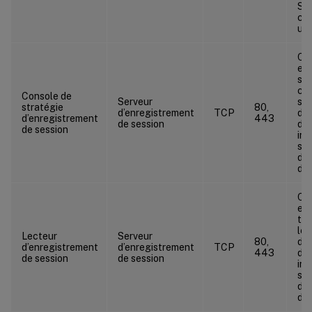
Si 
con
uti
Co
ent
sur
con
Console de
Serveur
str
stratégie
80,
d’enregistrement
TCP
d’e
d’enregistrement
443
de session
de 
de session
ins
ser
d’e
de 
Co
ent
tra
le 
Lecteur
Serveur
80,
d’e
d’enregistrement
d’enregistrement
TCP
443
de 
de session
de session
ins
ser
d’e
de 