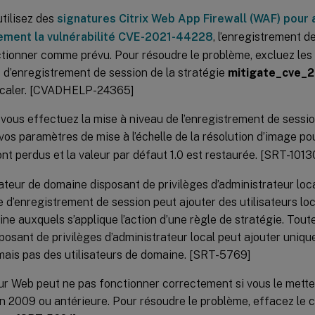
utilisez des
signatures Citrix Web App Firewall (WAF) pour 
lement la vulnérabilité CVE-2021-44228
, l’enregistrement d
tionner comme prévu. Pour résoudre le problème, excluez les
 d’enregistrement de session de la stratégie
mitigate_cve_
caler. [CVADHELP-24365]
vous effectuez la mise à niveau de l’enregistrement de sessio
 vos paramètres de mise à l’échelle de la résolution d’image po
nt perdus et la valeur par défaut 1.0 est restaurée. [SRT-1013
sateur de domaine disposant de privilèges d’administrateur loca
e d’enregistrement de session peut ajouter des utilisateurs loc
ne auxquels s’applique l’action d’une règle de stratégie. Toutef
sposant de privilèges d’administrateur local peut ajouter uniqu
mais pas des utilisateurs de domaine. [SRT-5769]
ur Web peut ne pas fonctionner correctement si vous le mettez
on 2009 ou antérieure. Pour résoudre le problème, effacez le 