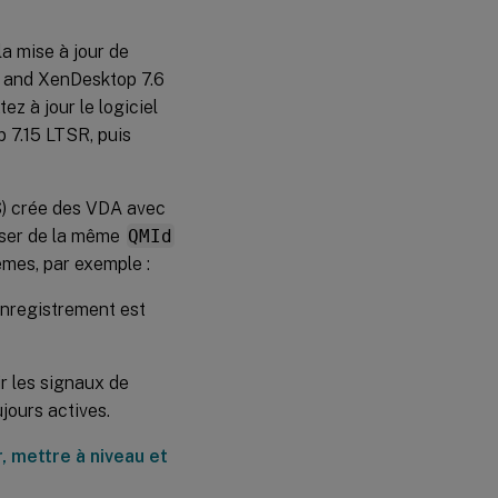
a mise à jour de
pp and XenDesktop 7.6
z à jour le logiciel
 7.15 LTSR, puis
S) crée des VDA avec
oser de la même
QMId
èmes, par exemple :
enregistrement est
r les signaux de
jours actives.
r, mettre à niveau et