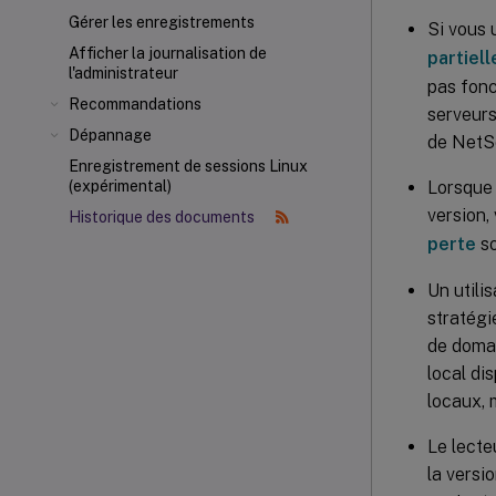
Gérer les enregistrements
Si vous 
Afficher la journalisation de
partiel
l'administrateur
pas fonc
Recommandations
serveurs
Dépannage
de NetS
Enregistrement de sessions Linux
Lorsque 
(expérimental)
version,
Historique des documents
perte
so
Un utili
stratégi
de domai
local di
locaux, 
Le lecte
la versi