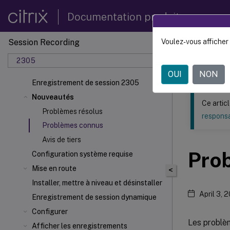
Documentation produit
Session Recording
Voulez-vous afficher 
Ce contenu a 
2305
Enregi
OUI
NON
Enregistrement de session 2305
Nouveautés
Ce artic
Problèmes résolus
responsa
Problèmes connus
Avis de tiers
Pro
Configuration système requise
Mise en route
<
Installer, mettre à niveau et désinstaller
April 3, 
Enregistrement de session dynamique
Configurer
Les problèm
Afficher les enregistrements