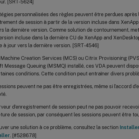
eur. [SRT-5624]
tégies personnalisées des règles peuvent être perdues après l
strement de session à partir de la version incluse dans XenA
s la dernière version. Comme solution de contournement, mette
version incluse dans la dernière CU de XenApp and XenDesktop
e à jour vers la dernière version. [SRT-4546]
Machine Creation Services (MCS) ou Citrix Provisioning (PV
ft Message Queuing (MSMQ) installé, ces VDA peuvent disp
taines conditions. Cette condition peut entraîner divers probl
essions peuvent ne pas être enregistrées, même si l’accord d’
té.
rveur d’enregistrement de session peut ne pas pouvoir recevoi
ture de session, par conséquent les sessions peuvent être tou
uver une solution à ce problème, consultez la section
Installe
aller
. [#528678]