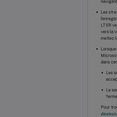
navigat
Les stra
l’enregi
LTSR ver
vers la 
mettez-l
Lorsque 
Microso
dans cer
Les s
accep
Le se
ferme
Pour tro
désinst