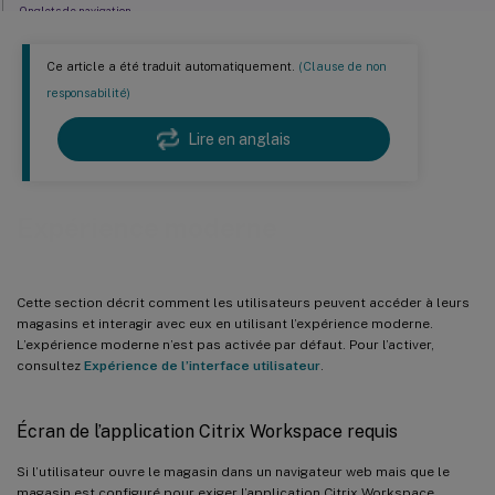
Onglets de navigation
Applications favorites et obligatoires
Ce article a été traduit automatiquement.
(Clause de non
Rechercher des applications et des bureaux
responsabilité)
Gestionnaire d’activités
Lire en anglais
Vignettes d’applications et de bureaux
Paramètres
Expérience moderne
Cette section décrit comment les utilisateurs peuvent accéder à leurs
magasins et interagir avec eux en utilisant l’expérience moderne.
L’expérience moderne n’est pas activée par défaut. Pour l’activer,
consultez
Expérience de l’interface utilisateur
.
Écran de l’application Citrix Workspace requis
Si l’utilisateur ouvre le magasin dans un navigateur web mais que le
magasin est configuré pour exiger l’application Citrix Workspace,