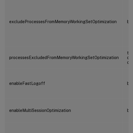
excludeProcessesFromMemoryWorkingSetOptimization
bo
ta
processesExcludedFromMemoryWorkingSetOptimization
de
ch
enableFastLogoff
bo
enableMultiSessionOptimization
bo