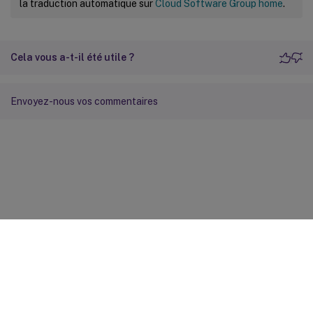
la traduction automatique sur
Cloud Software Group home
.
Cela vous a-t-il été utile ?
Envoyez-nous vos commentaires
Commentaires sur le site
Vos préférences de confidentialité
Confidentialité et