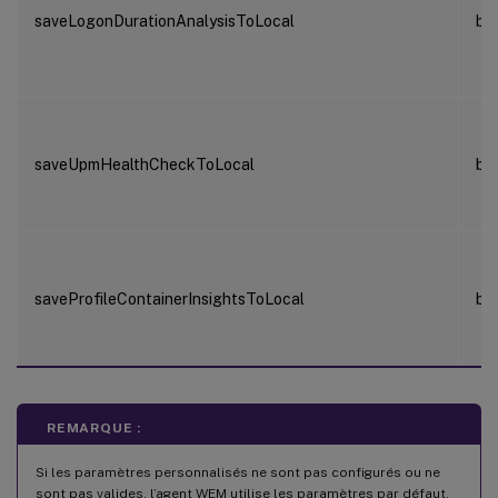
saveLogonDurationAnalysisToLocal
bo
saveUpmHealthCheckToLocal
bo
saveProfileContainerInsightsToLocal
bo
REMARQUE :
Si les paramètres personnalisés ne sont pas configurés ou ne
sont pas valides, l’agent WEM utilise les paramètres par défaut.