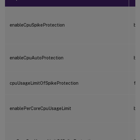
enableCpuSpikeProtection
bo
enableCpuAutoProtection
bo
cpuUsageLimitOfSpikeProtection
flo
enablePerCoreCpuUsageLimit
bo