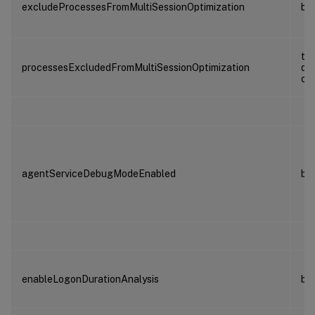
excludeProcessesFromMultiSessionOptimization
bo
ta
processesExcludedFromMultiSessionOptimization
de
ch
agentServiceDebugModeEnabled
bo
enableLogonDurationAnalysis
bo