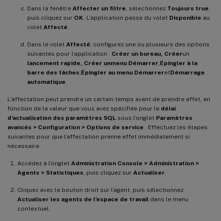
Dans la fenêtre
Affecter un filtre
, sélectionnez
Toujours true
,
puis cliquez sur
OK
. L’application passe du volet
Disponible
au
volet
Affecté
.
Dans le volet
Affecté
, configurez une ou plusieurs des options
suivantes pour l’application :
Créer un bureau, Créer
un
lancement rapide, Créer un
menu Démarrer
,
Épingler à la
barre des tâches
,
Épingler au menu Démarrer
et
Démarrage
automatique
.
L’affectation peut prendre un certain temps avant de prendre effet, en
fonction de la valeur que vous avez spécifiée pour le
délai
d’actualisation des paramètres SQL
sous l’onglet
Paramètres
avancés > Configuration > Options de service
. Effectuez les étapes
suivantes pour que l’affectation prenne effet immédiatement si
nécessaire.
Accédez à l’onglet
Administration Console > Administration >
Agents > Statistiques
, puis cliquez sur
Actualiser
.
Cliquez avec le bouton droit sur l’agent, puis sélectionnez
Actualiser les agents de l’espace de travail
dans le menu
contextuel.