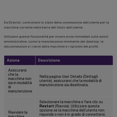
Ripristinare le connessioni desktop
Da Director, controllare lo stato della connessione dell’utente per la
macchina corrente nella barra del titolo dell’utente.
Utilizzare questa funzionalità per inviare avvisi immediati sulle azioni
amministrative, come la manutenzione imminente del desktop, le
disconnessioni e i riavvii delle macchine e i ripristini dei profili.
Azione
Descrizione
Assicurarsi
che la
Nella pagina User Details (Dettagli
macchina non
utente), assicurarsi che la modalità di
sia in modalità
manutenzione sia disattivata.
di
manutenzione
Selezionare la macchina e fare clic su
Restart
(Riavvia). Utilizzare questa
opzione se la macchina dell’utente non
Riavviare la
risponde o non è in grado di connettersi.
macchina