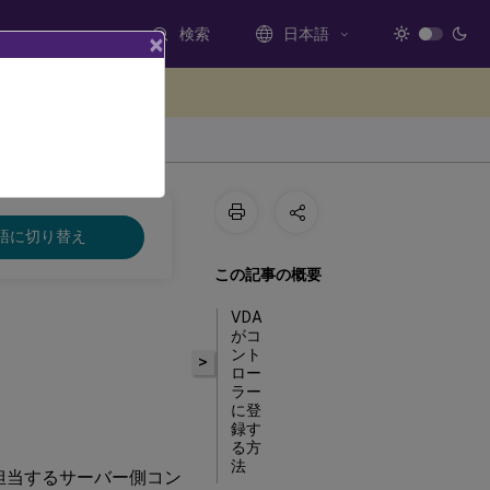
検索
日本語
×
ードバックを提供する
語に切り替え
この記事の概要
VDA
がコ
ント
>
ロー
ラー
に登
録す
る方
法
化を担当するサーバー側コン