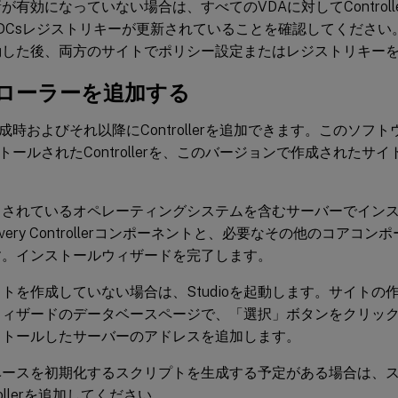
が有効になっていない場合は、すべてのVDAに対してControl
OfDDCsレジストリキーが更新されていることを確認してください。Co
動した後、両方のサイトでポリシー設定またはレジストリキー
ローラーを追加する
成時およびそれ以降にControllerを追加できます。このソフ
トールされたControllerを、このバージョンで作成されたサ
トされているオペレーティングシステムを含むサーバーでイン
livery Controllerコンポーネントと、必要なその他のコア
す。インストールウィザードを完了します。
トを作成していない場合は、Studioを起動します。サイトの
ィザードのデータベースページで、「選択」ボタンをクリックし、追加
ストールしたサーバーのアドレスを追加します。
ベースを初期化するスクリプトを生成する予定がある場合は、
rollerを追加してください。