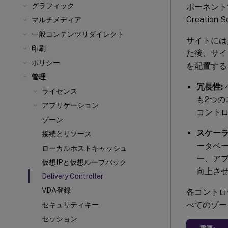
グラフィック
ポーネント
Creation S
マルチメディア
一般コンテンツリダイレクト
サイトには
印刷
た後、サイ
ポリシー
を配置する
管理
冗長性:
ライセンス
も2つ
アプリケーション
コント
ゾーン
スケーラ
接続とリソース
ータベ
ローカルホストキャッシュ
ー、ア
仮想IPと仮想ループバック
向上さ
Delivery Controller
VDA登録
各コントロ
べてのゾー
セキュリティキー
セッション