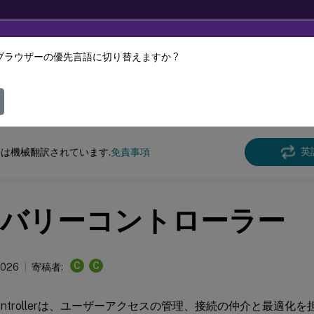
ブラウザーの優先言語に切り替えますか ?
ツは動的に機械翻訳されています。
フィ
 Virtual Apps and Desktops 7 2203 LTSR
英
は機械翻訳されています.
免責事項
バリーコントローラー
C
C
2026
寄稿者:
ry Controllerは、ユーザーアクセスの管理、接続の仲介と最適