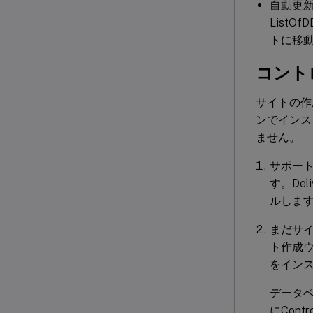
自動更新
List
トに移
コント
サイトの作
ンでインス
ません。
サポー
す。De
ルしま
まだサイ
ト作成ウ
をイン
データ
にCont