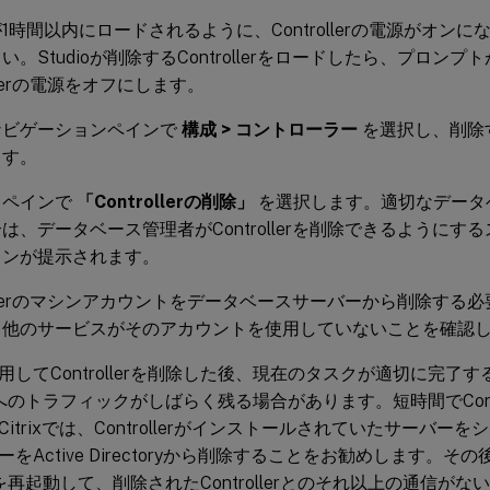
ioが1時間以内にロードされるように、Controllerの電源がオ
い。Studioが削除するControllerをロードしたら、プロン
ollerの電源をオフにします。
ioナビゲーションペインで
構成 > コントローラー
を選択し、削除
ます。
」ペインで
「Controllerの削除」
を選択します。適切なデータ
は、データベース管理者がControllerを削除できるようにす
ョンが提示されます。
rollerのマシンアカウントをデータベースサーバーから削除する
、他のサービスがそのアカウントを使用していないことを確認
を使用してControllerを削除した後、現在のタスクが適切に完了
llerへのトラフィックがしばらく残る場合があります。短時間でCont
itrixでは、Controllerがインストールされていたサーバー
をActive Directoryから削除することをお勧めします。
llerを再起動して、削除されたControllerとのそれ以上の通信