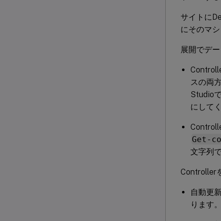
サイトにDeliv
にそのマシ
展開でデー
Cont
スの両方
Stud
にして
Cont
Get-c
文字列
Contro
自動更新
ります