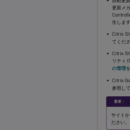
自動更新
更新メカ
Cont
生しま
Citri
てくだ
Citri
リティ 
の管理
Citri
参照し
重要：
サイトからC
ださい。