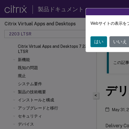
製品ドキュメント
Citrix Virtual Apps and Desktops
Webサイトの表示を
このコンテン
2203 LTSR
Citrix
はい
いいえ
Citrix Virtual Apps and Desktops 7 2203
LTSR
新機能
この記事
既知の問題
廃止
システム要件
デリ
製品の技術概要
<
インストールと構成
アップグレードと移行
May 31, 
セキュリティ
デバイス
Delive