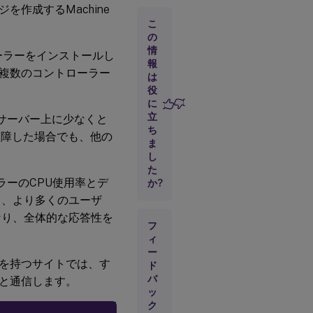
作成するMachine
コン
こ
トロ
の
ーラ
情
ーラーをインストールし
ーの
報
追
複数のコントローラー
は
加、
役
削
に
除、
立
また
サーバー上に少なくと
は移
ち
故障した場合でも、他の
動
ま
し
た
ーのCPU使用率とデ
か?
り、より多くのユーザ
なり、全体的な応答性を
フ
ィ
ー
を持つサイトでは、す
ド
バ
と通信します。
ッ
ク