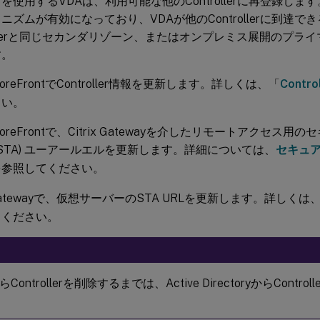
を使用するVDAは、利用可能な他のControllerに再登録し
ニズムが有効になっており、VDAが他のControllerに到達
rollerと同じセカンダリゾーン、またはオンプレミス展開のプラ
す。
x StoreFrontでController情報を更新します。詳しくは、「
Contr
さい。
x StoreFrontで、Citrix Gatewayを介したリモートアクセ
(STA) ユーアールエルを更新します。詳細については、
セキュ
を参照してください。
x Gatewayで、仮想サーバーのSTA URLを更新します。詳しくは
てください。
ontrollerを削除するまでは、Active DirectoryからContr