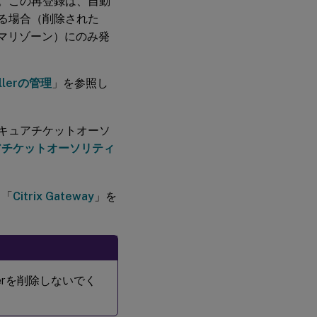
ます。この再登録は、自動
できる場合（削除された
イマリゾーン）にのみ発
ollerの管理
」を参照し
ス用のセキュアチケットオーソ
アチケットオーソリティ
、「
Citrix Gateway
」を
ollerを削除しないでく