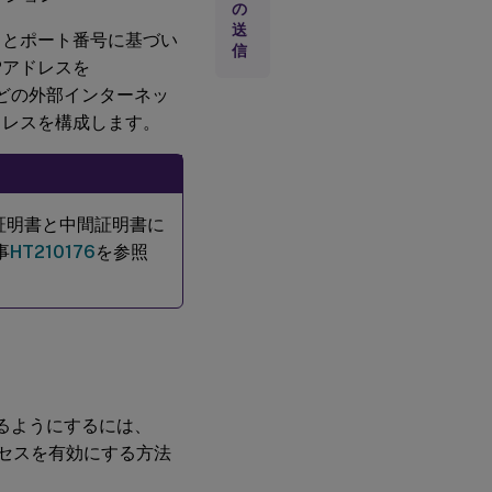
の
送
スとポート番号に基づい
信
Pアドレスを
換）などの外部インターネッ
ドレスを構成します。
CA証明書と中間証明書に
事
HT210176
を参照
できるようにするには、
のアクセスを有効にする方法