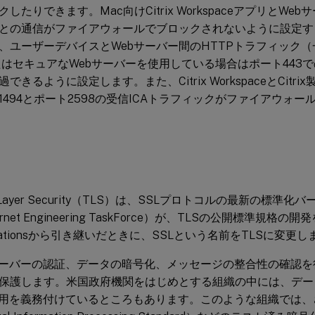
したりできます。Mac向けCitrix WorkspaceアプリとWebサ
との通信がファイアウォールでブロックされないように設定す
、ユーザーデバイスとWebサーバー間のHTTPトラフィック（
たはセキュアなWebサーバーを使用している場合はポート443
できるように設定します。また、Citrix WorkspaceとCitr
1494とポート2598の受信ICAトラフィックがファイアウォ
rt Layer Security（TLS）は、SSLプロトコルの最新の標準
ernet Engineering TaskForce）が、TLSの公開標準規格の開発
icationsから引き継いだときに、SSLという名前をTLSに変更
サーバーの認証、データの暗号化、メッセージの整合性の確認
保護します。米国政府機関をはじめとする組織の中には、デー
使用を義務付けているところもあります。このような組織では、さ