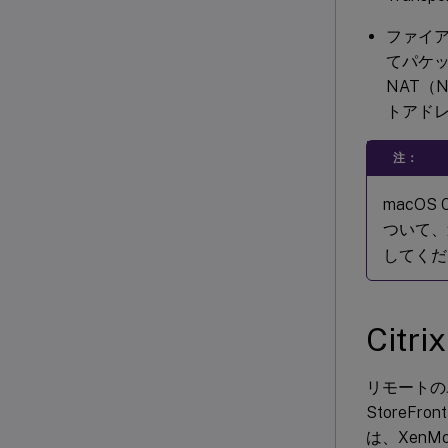
ファイ
てパケ
NAT（N
トアド
注：
macOS
ついて、
してくだ
Citri
リモートのユ
StoreF
は、Xen