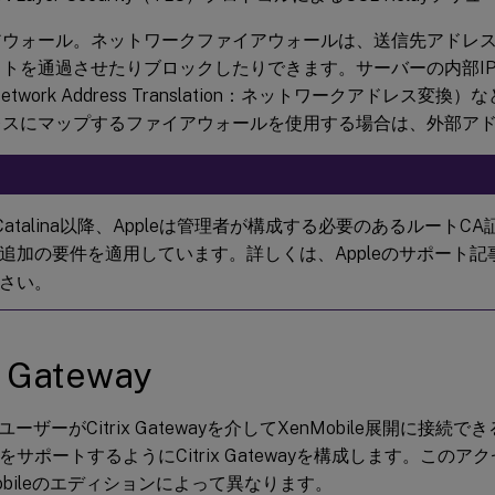
アウォール。ネットワークファイアウォールは、送信先アドレ
ットを通過させたりブロックしたりできます。サーバーの内部I
etwork Address Translation：ネットワークアドレス変
レスにマップするファイアウォールを使用する場合は、外部ア
 Catalina以降、Appleは管理者が構成する必要のあるルート
追加の要件を適用しています。詳しくは、Appleのサポート記
さい。
x Gateway
ーザーがCitrix Gatewayを介してXenMobile展開に接続
rontをサポートするようにCitrix Gatewayを構成します。こ
Mobileのエディションによって異なります。