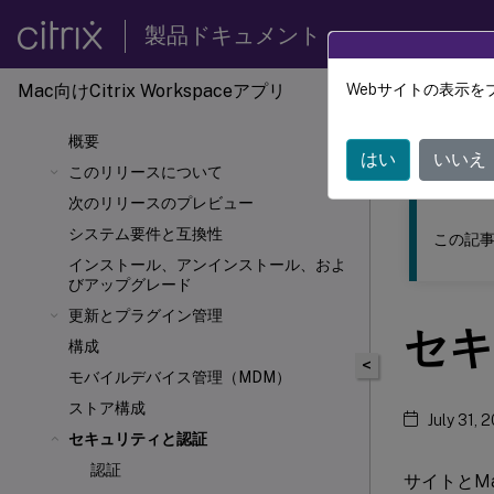
製品ドキュメント
Mac向けCitrix Workspaceアプリ
Webサイトの表示を
このコンテン
概要
Mac向け
はい
いいえ
このリリースについて
次のリリースのプレビュー
システム要件と互換性
この記事
インストール、アンインストール、およ
びアップグレード
更新とプラグイン管理
セキ
構成
<
モバイルデバイス管理（MDM）
ストア構成
July 31, 
セキュリティと認証
認証
サイトとMac