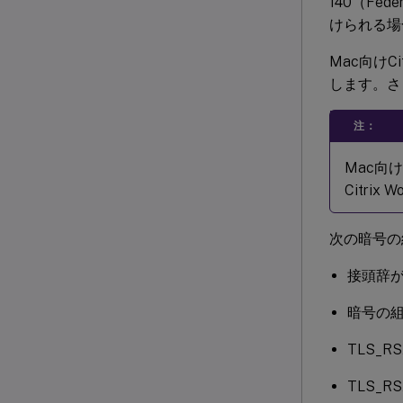
140（Fed
けられる場
Mac向けC
します。さ
注：
Mac向け
Citrix
次の暗号の
接頭辞が
暗号の組
TLS_R
TLS_R