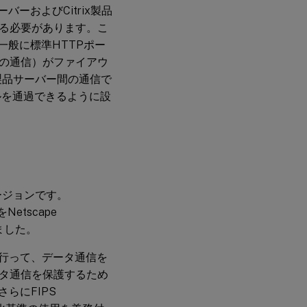
ーバーおよびCitrix製品
る必要があります。こ
一般に標準HTTPポー
での通信）がファイアウ
ix製品サーバー間の通信で
ールを通過できるように設
化バージョンです。
をNetscape
しました。
を行って、データ通信を
タ通信を保護するため
らにFIPS