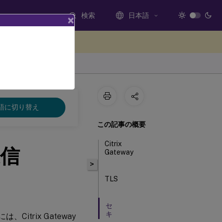
検索
日本語
×
ードバックを提供する
語に切り替え
この記事の概要
Citrix
信
Gateway
>
TLS
セ
キ
Citrix Gateway