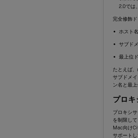
2.0で
完全修飾ド
ホスト
サブド
最上位
たとえば、m
サブドメイ
ン名と最上
プロキ
プロキシサ
を制限して、
Mac向けC
サポートし