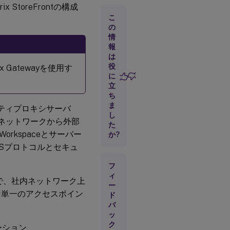
ュ
 StoreFrontの構成
リ
こ
テ
ィ
の
設
情
定
報
は
役
 Gatewayを使用す
に
立
ち
ま
ティプロキシサーバ
し
でネットワークから外部
た
rkspaceとサーバー
か?
CKSプロトコルとセキュ
フ
ィ
yを使うことで、社内ネットワーク上
ー
な単一のアクセスポイン
ド
バ
ッ
ク
ューション