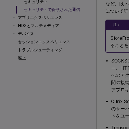
セキュリティ
など、以下の一
セキュリティで保護された通信
について
アプリエクスペリエンス
注：
HDXとマルチメディア
デバイス
Store
セッションエクスペリエンス
ることを
トラブルシューティング
廃止
SOCK
ー、HT
へのアク
間の接続
アプロ
Citrix
のサー
トをユ
Trans