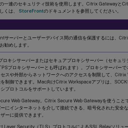
連のセキュリティ技術を使用します。Citrix GatewayとCitrix
詳しくは、
StoreFront
のドキュメントを参照してください。
Frontサーバーとユーザーデバイス間の通信を保護するには、Citrix
お勧めします。
Sプロキシサーバーまたはセキュアプロキシサーバー（セキュリ
TPSプロキシサーバーとも呼ばれます）。プロキシサーバー
セスや外部からネットワークへのアクセスを制限して、Citrix Wo
を制御できます。Mac向けCitrix Workspaceアプリは、SO
キシプロトコルをサポートしています。
 Secure Web Gateway。Citrix Secure Web Gatewa
バーにインターネットを介して接続できる、暗号化された安全
ーザーに提供できます。
port Layer Security（TLS）プロトコルによるSSL Relayソリ