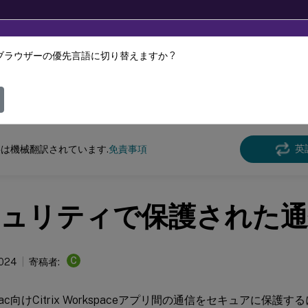
ブラウザーの優先言語に切り替えますか ?
ツは動的に機械翻訳されています。
フィ
Citrix Workspaceアプリ
英
は機械翻訳されています.
免責事項
ュリティで保護された通
C
2024
寄稿者:
向けCitrix Workspaceアプリ間の通信をセキュアに保護するには、