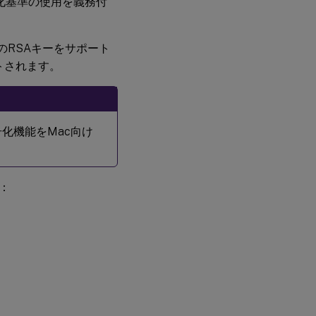
ト済み暗号化基準の使用を義務付
072のRSAキーをサポート
トされます。
暗号化機能をMac向け
：