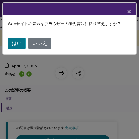
製品ドキュメン
JA
×
ト
リナックス バーチャル デリバリー エージェント
Linux Virtual Delivery
Webサイトの表示をブラウザーの優先言語に切り替えますか ?
クライアントのバッテリー状態表示
Agent 2407
このコンテンツは動的に機械
フィードバックを提供する
翻訳されています。
はい
いいえ
April 13, 2026
C
C
寄稿者:
この記事の概要
概要
構成
この記事は機械翻訳されています.
免責事項