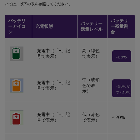
いては、以下の表を参照してください。
バッテリ
バッテリ
バッテリー
ーアイコ
充電状態
ー残量割
残量レベル
ン
合
充電中（「+」記
高（緑色
号で表示）
で表示）
=80%
中（琥珀
充電中（「+」記
色で表
=20%か
号で表示）
示）
つ<80%
充電中（「+」記
低（赤色
< 20%
号で表示）
で表示）