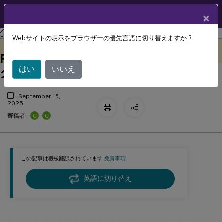
製品ドキュメン
JA
×
ト
Citrix Analytics for Security
Webサイトの表示をブラウザーの優先言語に切り替えますか ?
™
Citrix Analytics for Security
および
このコンテンツは動的に機械
フィードバックを提供する
翻訳されています。
Performance のトラブルシューティン
はい
いいえ
グ
September 16,
2025
C
C
寄稿者:
この記事は機械翻訳されています.
免責事項
英語に切り替え
™
Citrix Analytics for Security
および