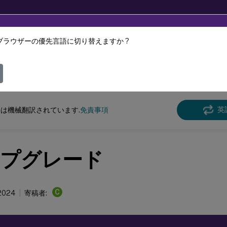
ブラウザーの優先言語に切り替えますか ?
ツは動的に機械翻訳されています。
フィ
スペース環境管理
Workspace Environment Managementサービス
英
は機械翻訳されています.
免責事項
プグレード
C
2024
寄稿者: