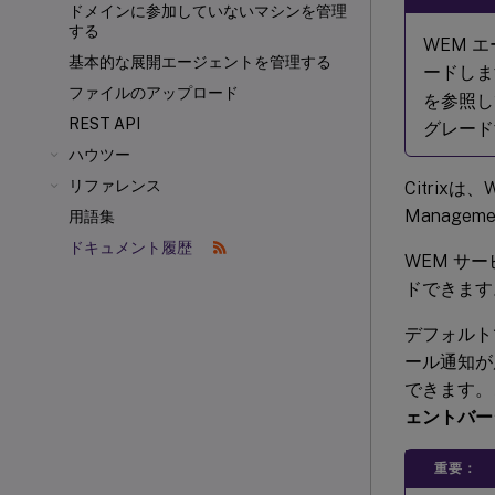
ドメインに参加していないマシンを管理
する
WEM 
基本的な展開エージェントを管理する
ードしま
ファイルのアップロード
を参照し
REST API
グレード
ハウツー
リファレンス
Citrixは
Manag
用語集
ドキュメント履歴
WEM サ
ドできます
デフォルト
ール通知が
できます。
ェントバー
重要：