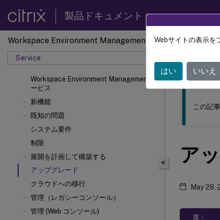
製品ドキュメント
Workspace Environment Management
Webサイトの表示を
このコンテン
Service
ワーク
はい
いいえ
Workspace Environment Managementサ
ービス
新機能
この記事
既知の問題
システム要件
制限
アッ
展開を計画して構築する
<
アップグレード
クラウドへの移行
May 28, 
管理（レガシーコンソール）
管理 (Web コンソール)
注：