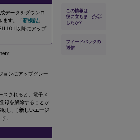
プグレードする
この情報は
み構成データをダウンロ
役に立ちま
きます。「
新機能
」
したか?
.0.1 以降にアップ
フィードバックの
送信
ent
。
ジョンにアップグレー
ースされると、電子メ
登録を解除することが
移動し、[
新しいエージ
ます。