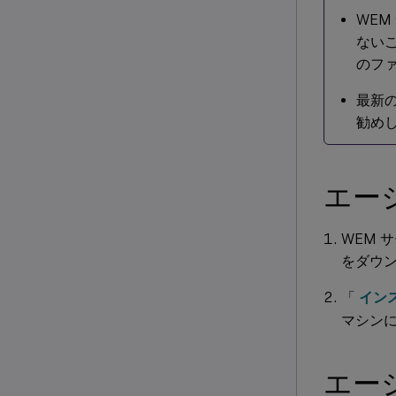
WE
ない
のフ
最新の
勧め
エー
WEM 
をダウ
「
イン
マシン
エー