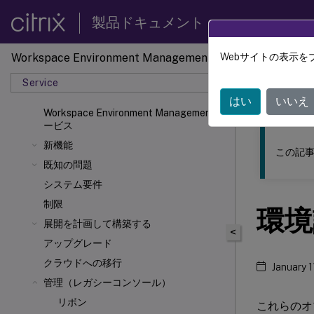
製品ドキュメント
Workspace Environment Management
Webサイトの表示を
このコンテン
Service
ワーク
はい
いいえ
Workspace Environment Managementサ
ービス
新機能
この記事
既知の問題
システム要件
制限
環境
展開を計画して構築する
<
アップグレード
クラウドへの移行
January 1
管理（レガシーコンソール）
リボン
これらのオ