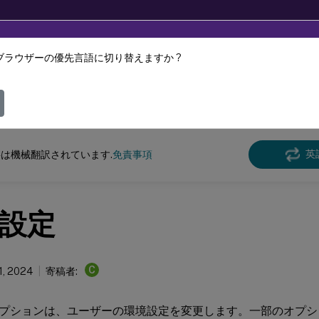
ブラウザーの優先言語に切り替えますか ?
ツは動的に機械翻訳されています。
フィ
スペース環境管理
Workspace Environment Managementサービス
英
は機械翻訳されています.
免責事項
設定
C
1, 2024
寄稿者:
プションは、ユーザーの環境設定を変更します。一部のオプシ