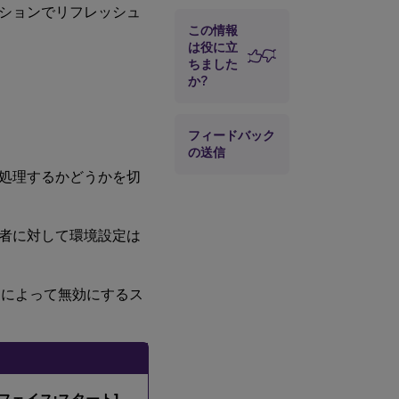
ションでリフレッシュ
[コントロール
この情報
パネル]
は役に立
ちました
既知のフォルダ
か?
管理
SBC/HVD チュ
ーニング
フィードバック
の送信
処理するかどうかを切
者に対して環境設定は
トによって無効にするス