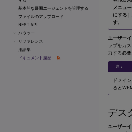
Wind
する
メニュー
基本的な展開エージェントを管理する
にする
] 
ファイルのアップロード
す
。
REST API
ハウツー
ユーザーイ
リファレンス
ップをカス
用語集
力する必要
ドキュメント履歴
注：
ドメイン
るとWE
デス
ユーザーイ