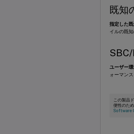
既知
指定した既
イルの既知
SBC
ユーザー環
ォーマンス
この製品
便性のた
Software 