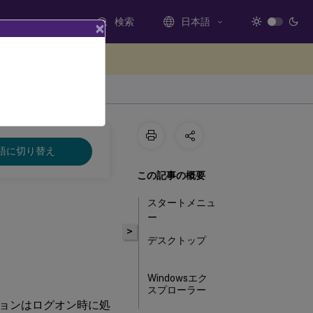
検索
日本語
×
ードバックを提供する
語に切り替え
この記事の概要
スタートメニュ
ー
>
デスクトップ
Windowsエク
スプローラー
ョンはログオン時に処