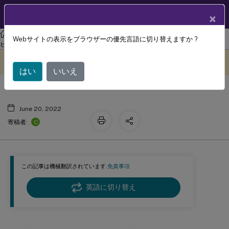
製品ドキュメン
JA
×
ト
ワークスペース環境管理
Workspace Environment Managementサー
Webサイトの表示をブラウザーの優先言語に切り替えますか ?
ファイルのアップロード
ビス
このコンテンツは動的に機械
フィードバックを提供する
翻訳されています。
はい
いいえ
June 20, 2022
C
寄稿者:
この記事は機械翻訳されています.
免責事項
英語に切り替え
ファイルのアップロード