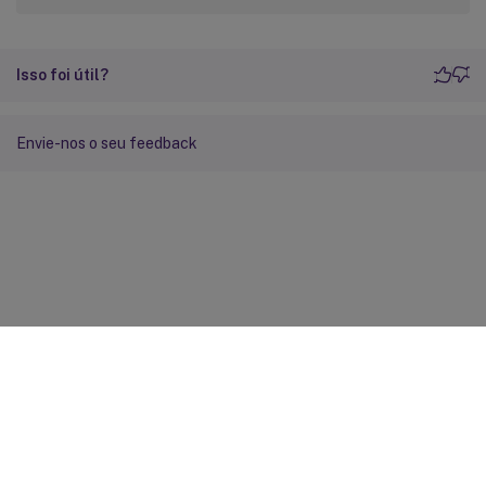
Isso foi útil?
Envie-nos o seu feedback
Feedback do site
Suas escolhas de privacidade
Privacidade e termos legais
Preferências de cookies
docs.cloud.com