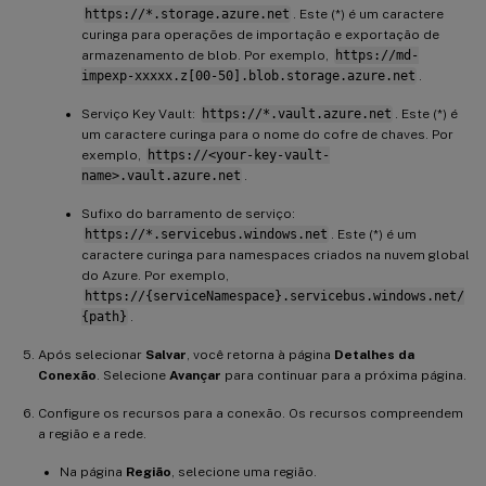
https://*.storage.azure.net
. Este (*) é um caractere
curinga para operações de importação e exportação de
armazenamento de blob. Por exemplo,
https://md-
impexp-xxxxx.z[00-50].blob.storage.azure.net
.
Serviço Key Vault:
https://*.vault.azure.net
. Este (*) é
um caractere curinga para o nome do cofre de chaves. Por
exemplo,
https://<your-key-vault-
name>.vault.azure.net
.
Sufixo do barramento de serviço:
https://*.servicebus.windows.net
. Este (*) é um
caractere curinga para namespaces criados na nuvem global
do Azure. Por exemplo,
https://{serviceNamespace}.servicebus.windows.net/
{path}
.
Após selecionar
Salvar
, você retorna à página
Detalhes da
Conexão
. Selecione
Avançar
para continuar para a próxima página.
Configure os recursos para a conexão. Os recursos compreendem
a região e a rede.
Na página
Região
, selecione uma região.