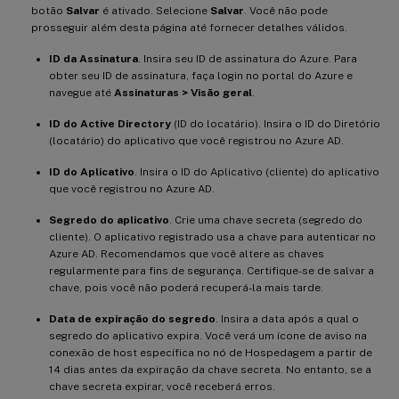
botão
Salvar
é ativado. Selecione
Salvar
. Você não pode
prosseguir além desta página até fornecer detalhes válidos.
ID da Assinatura
. Insira seu ID de assinatura do Azure. Para
obter seu ID de assinatura, faça login no portal do Azure e
navegue até
Assinaturas > Visão geral
.
ID do Active Directory
(ID do locatário). Insira o ID do Diretório
(locatário) do aplicativo que você registrou no Azure AD.
ID do Aplicativo
. Insira o ID do Aplicativo (cliente) do aplicativo
que você registrou no Azure AD.
Segredo do aplicativo
. Crie uma chave secreta (segredo do
cliente). O aplicativo registrado usa a chave para autenticar no
Azure AD. Recomendamos que você altere as chaves
regularmente para fins de segurança. Certifique-se de salvar a
chave, pois você não poderá recuperá-la mais tarde.
Data de expiração do segredo
. Insira a data após a qual o
segredo do aplicativo expira. Você verá um ícone de aviso na
conexão de host específica no nó de Hospedagem a partir de
14 dias antes da expiração da chave secreta. No entanto, se a
chave secreta expirar, você receberá erros.