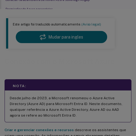
Permissões do Azure necessárias
Validar conexão de host em ambiente não secreto do Azure
Este artigo foi traduzido automaticamente.
(Aviso legal)
Validar conexão de host em ambiente secreto do Azure
Onde ir em seguida
Mudar para ingles
Mais informações
Conexão com o Microsoft Azure
NOTA:
Desde julho de 2023, a Microsoft renomeou o Azure Active
Directory (Azure AD) para Microsoft Entra ID. Neste documento,
qualquer referência a Azure Active Directory, Azure AD ou AAD
agora se refere ao Microsoft Entra ID.
Criar e gerenciar conexões e recursos
descreve os assistentes que
criam uma conexão. As informações a seguir abrangem detalhes