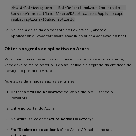
New-AzRoleAssignment -RoleDefinitionName Contributor -
ServicePrincipalName $AzureADApplication.AppId –scope
/subscriptions/$SubscriptionId
Na janela de saída do console do PowerShell, anote o
ApplicationId. Você fornecerá esse ID ao criar a conexão do host.
Obter o segredo do aplicativo no Azure
Para criar uma conexão usando uma entidade de serviço existente,
você deve primeiro obter o ID do aplicativo e o segredo da entidade de
serviço no portal do Azure.
As etapas detalhadas são as seguintes:
Obtenha o
“ID do Aplicativo”
do Web Studio ou usando o
PowerShell.
Entre no portal do Azure.
No Azure, selecione
“Azure Active Directory”
.
Em
“Registros de aplicativo”
no Azure AD, selecione seu
aplicativo.