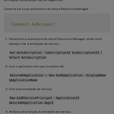
Conecte-se à sua assinatura do Azure Resource Manager.
`
Connect-AzAccount
`
Selecione a assinatura do Azure Resource Manager onde você
deseja criar a entidade de serviço.
Get-AzSubscription -SubscriptionId $subscriptionId |
Select-AzSubscription
Crie o aplicativo em seu locatário AD.
$AzureADApplication = New-AzADApplication -DisplayName
$ApplicationName
Crie uma entidade de serviço.
New-AzADServicePrincipal -ApplicationId
$AzureADApplication.AppId
Atribua uma função à entidade de serviço.