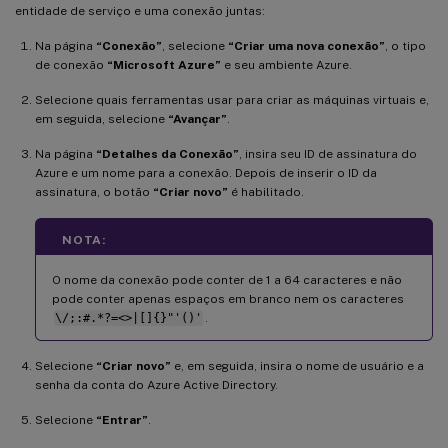
entidade de serviço e uma conexão juntas:
Na página
“Conexão”
, selecione
“Criar uma nova conexão”
, o tipo
de conexão
“Microsoft Azure”
e seu ambiente Azure.
Selecione quais ferramentas usar para criar as máquinas virtuais e,
em seguida, selecione
“Avançar”
.
Na página
“Detalhes da Conexão”
, insira seu ID de assinatura do
Azure e um nome para a conexão. Depois de inserir o ID da
assinatura, o botão
“Criar novo”
é habilitado.
NOTA:
O nome da conexão pode conter de 1 a 64 caracteres e não
pode conter apenas espaços em branco nem os caracteres
\/;:#.*?=<>|[]{}"'()'
.
Selecione
“Criar novo”
e, em seguida, insira o nome de usuário e a
senha da conta do Azure Active Directory.
Selecione
“Entrar”
.