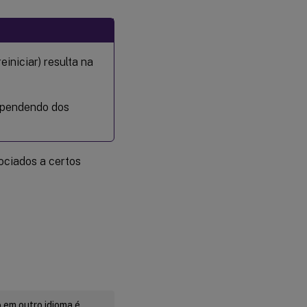
einiciar) resulta na
ependendo dos
ociados a certos
 em outro idioma é