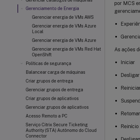
Gerenciar catálogos de máquinas
por MCS em
Gerenciamento de Energia
gerenciame
Gerenciar energia de VMs AWS
Experiên
Gerenciar energia de VMs Azure
Local
Gerenci
Gerenciar energia de VMs Azure
As ações de
Gerenciar energia de VMs Red Hat
OpenShift
Iniciar
Políticas de segurança
Balancear carga de máquinas
Desligar
Criar grupos de entrega
Reinicia
Gerenciar grupos de entrega
Criar grupos de aplicativos
Suspend
Gerenciar grupos de aplicativos
Retoma
Acesso Remoto a PC
Serviço Citrix Secure Ticketing
Reinício
Authority (STA) Autônomo do Cloud
Connector
Desliga