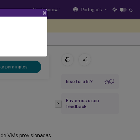
Pesquisar
Português
×
eedback aqui
r para ingles
Isso foi útil?
Envie-nos o seu
>
feedback
a de VMs provisionadas