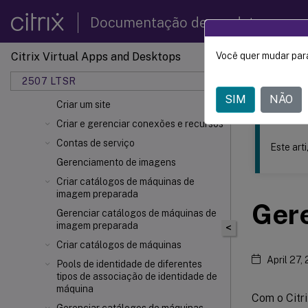
Instalar e configurar
Documentação de produtos
Identidades de máquina
Preparar para instalar
Citrix Virtual Apps and Desktops
Você quer mudar para
Este conteúdo
Instalar componentes principais
2507 LTSR
Instalar VDAs
Citrix 
SIM
NÃO
Criar um site
Criar e gerenciar conexões e recursos
Contas de serviço
Este art
Gerenciamento de imagens
Criar catálogos de máquinas de
imagem preparada
Ger
Gerenciar catálogos de máquinas de
imagem preparada
<
Criar catálogos de máquinas
April 27,
Pools de identidade de diferentes
tipos de associação de identidade de
máquina
Com o Citr