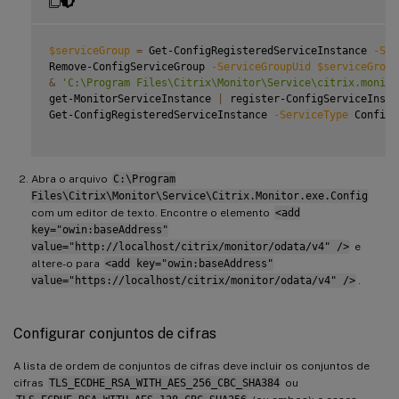
$serviceGroup
=
 Get-ConfigRegisteredServiceInstance 
-Ser
Remove-ConfigServiceGroup 
-ServiceGroupUid
$serviceGroup
&
'C:\Program Files\Citrix\Monitor\Service\citrix.monito
get-MonitorServiceInstance 
|
 register-ConfigServiceInstan
Get-ConfigRegisteredServiceInstance 
-ServiceType
 Config 
Abra o arquivo
C:\Program
Files\Citrix\Monitor\Service\Citrix.Monitor.exe.Config
com um editor de texto. Encontre o elemento
<add
key="owin:baseAddress"
value="http://localhost/citrix/monitor/odata/v4" />
e
altere-o para
<add key="owin:baseAddress"
value="https://localhost/citrix/monitor/odata/v4" />
.
Configurar conjuntos de cifras
A lista de ordem de conjuntos de cifras deve incluir os conjuntos de
cifras
TLS_ECDHE_RSA_WITH_AES_256_CBC_SHA384
ou