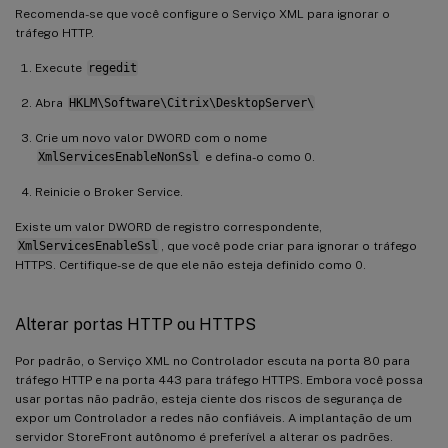
Recomenda-se que você configure o Serviço XML para ignorar o
tráfego HTTP.
Execute
regedit
Abra
HKLM\Software\Citrix\DesktopServer\
Crie um novo valor DWORD com o nome
XmlServicesEnableNonSsl
e defina-o como 0.
Reinicie o Broker Service.
Existe um valor DWORD de registro correspondente,
XmlServicesEnableSsl
, que você pode criar para ignorar o tráfego
HTTPS. Certifique-se de que ele não esteja definido como 0.
Alterar portas HTTP ou HTTPS
Por padrão, o Serviço XML no Controlador escuta na porta 80 para
tráfego HTTP e na porta 443 para tráfego HTTPS. Embora você possa
usar portas não padrão, esteja ciente dos riscos de segurança de
expor um Controlador a redes não confiáveis. A implantação de um
servidor StoreFront autônomo é preferível a alterar os padrões.