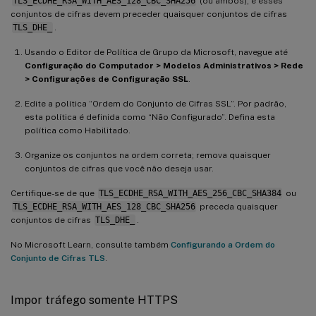
TLS_ECDHE_RSA_WITH_AES_128_CBC_SHA256
(ou ambos); e esses
conjuntos de cifras devem preceder quaisquer conjuntos de cifras
TLS_DHE_
.
Usando o Editor de Política de Grupo da Microsoft, navegue até
Configuração do Computador > Modelos Administrativos > Rede
> Configurações de Configuração SSL
.
Edite a política “Ordem do Conjunto de Cifras SSL”. Por padrão,
esta política é definida como “Não Configurado”. Defina esta
política como Habilitado.
Organize os conjuntos na ordem correta; remova quaisquer
conjuntos de cifras que você não deseja usar.
Certifique-se de que
TLS_ECDHE_RSA_WITH_AES_256_CBC_SHA384
ou
TLS_ECDHE_RSA_WITH_AES_128_CBC_SHA256
preceda quaisquer
conjuntos de cifras
TLS_DHE_
.
No Microsoft Learn, consulte também
Configurando a Ordem do
Conjunto de Cifras TLS
.
Impor tráfego somente HTTPS