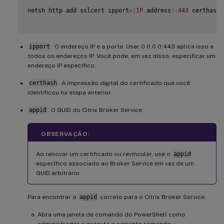
netsh http add sslcert ipport
=
[
IP
 address
]
:
443
 certhash
=
ipport
: O endereço IP e a porta. Usar 0.0.0.0:443 aplica isso a
todos os endereços IP. Você pode, em vez disso, especificar um
endereço IP específico.
certhash
: A impressão digital do certificado que você
identificou na etapa anterior.
appid
: O GUID do Citrix Broker Service.
OBSERVAÇÃO:
Ao renovar um certificado ou revincular, use o
appid
específico associado ao Broker Service em vez de um
GUID arbitrário.
Para encontrar o
appid
correto para o Citrix Broker Service:
Abra uma janela de comando do PowerShell como
administrador e execute o seguinte comando: