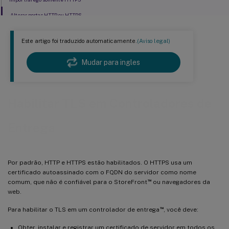
Alterar portas HTTP ou HTTPS
Este artigo foi traduzido automaticamente.
(Aviso legal)
Mudar para ingles
Habilitar TLS em Controladores de
Entrega
Por padrão, HTTP e HTTPS estão habilitados. O HTTPS usa um
certificado autoassinado com o FQDN do servidor como nome
™
comum, que não é confiável para o StoreFront
ou navegadores da
web.
™
Para habilitar o TLS em um controlador de entrega
, você deve:
Obter, instalar e registrar um certificado de servidor em todos os