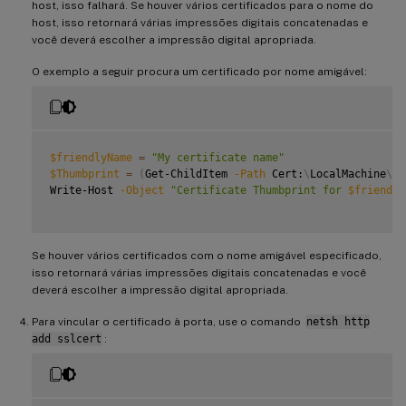
host, isso falhará. Se houver vários certificados para o nome do
host, isso retornará várias impressões digitais concatenadas e
você deverá escolher a impressão digital apropriada.
O exemplo a seguir procura um certificado por nome amigável:
$friendlyName
=
"My certificate name"
$Thumbprint
=
(
Get-ChildItem 
-Path
 Cert:
\
LocalMachine
\
My
Write-Host 
-Object
"Certificate Thumbprint for 
$friendly
Se houver vários certificados com o nome amigável especificado,
isso retornará várias impressões digitais concatenadas e você
deverá escolher a impressão digital apropriada.
Para vincular o certificado à porta, use o comando
netsh http
add sslcert
: