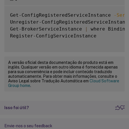
Get-ConfigRegisteredServiceInstance 
-Serv
Unregister-ConfigRegisteredServiceInstance
Get-BrokerServiceInstance 
|
 where Binding
Register-ConfigServiceInstance

A versão oficial desta documentação do produto está em
inglês. Qualquer versão em outro idioma é fornecida apenas
para sua conveniência e pode incluir conteúdo traduzido
automaticamente. Para obter mais informações, consulte o
Aviso Legal sobre Tradução Automática em
Cloud Software
Group home
.
Isso foi útil?
Envie-nos o seu feedback