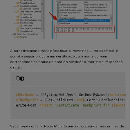
Alternativamente, você pode usar o PowerShell. Por exemplo, o
script a seguir procura um certificado cujo nome comum
corresponde ao nome do host do servidor e imprime a impressão
digital:
$HostName
=
(
[
System.Net.Dns
]
::GetHostByName
((
$env
:
compu
$Thumbprint
=
(
Get-ChildItem 
-Path
 Cert:
\
LocalMachine
\
My
Write-Host 
-Object
"Certificate Thumbprint for 
$(
$HostNa
Se o nome comum do certificado não corresponder aos nomes de