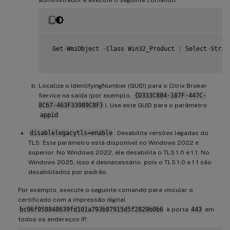
 Get
-
WmiObject 
-
Class Win32_Product 
|
 Select
-
Strin
Localize o IdentifyingNumber (GUID) para o Citrix Broker
Service na saída (por exemplo,
{D333C884-187F-447C-
8C67-463F33989C8F}
). Use este GUID para o parâmetro
appid
.
disablelegacytls=enable
: Desabilita versões legadas do
TLS. Este parâmetro está disponível no Windows 2022 e
superior. No Windows 2022, ele desabilita o TLS 1.0 e 1.1. No
Windows 2025, isso é desnecessário, pois o TLS 1.0 e 1.1 são
desabilitados por padrão.
Por exemplo, execute o seguinte comando para vincular o
certificado com a impressão digital
bc96f958848639fd101a793b87915d5f2829b0b6
à porta
443
em
todos os endereços IP: