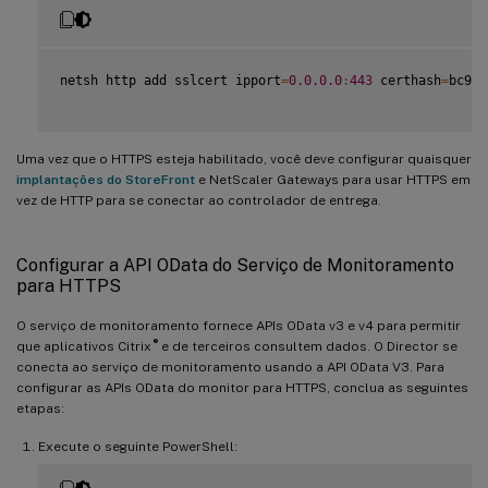
netsh http add sslcert ipport
=
0.0
.0
.0
:
443
 certhash
=
bc96f
Uma vez que o HTTPS esteja habilitado, você deve configurar quaisquer
implantações do StoreFront
e NetScaler Gateways para usar HTTPS em
vez de HTTP para se conectar ao controlador de entrega.
Configurar a API OData do Serviço de Monitoramento
para HTTPS
O serviço de monitoramento fornece APIs OData v3 e v4 para permitir
®
que aplicativos Citrix
e de terceiros consultem dados. O Director se
conecta ao serviço de monitoramento usando a API OData V3. Para
configurar as APIs OData do monitor para HTTPS, conclua as seguintes
etapas:
Execute o seguinte PowerShell: