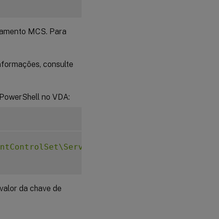
onamento MCS. Para
nformações, consulte
PowerShell no VDA:
ntControlSet\Services\CitrixBrokerAgent\WebS
 valor da chave de