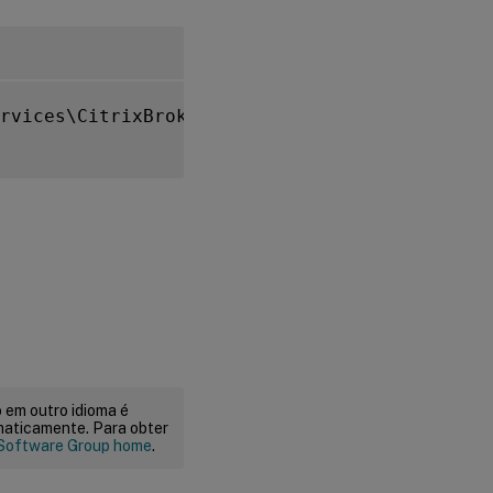
rvices\CitrixBrokerAgent\WebSocket

 em outro idioma é
maticamente. Para obter
Software Group home
.