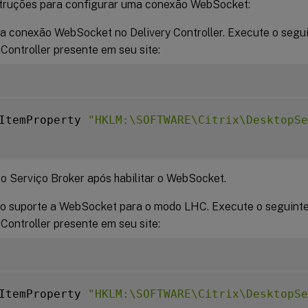
struções para configurar uma conexão WebSocket:
 a conexão WebSocket no Delivery Controller. Execute o seg
 Controller presente em seu site:
ItemProperty 
"HKLM:\SOFTWARE\Citrix\DesktopS
 o Serviço Broker após habilitar o WebSocket.
e o suporte a WebSocket para o modo LHC. Execute o seguin
 Controller presente em seu site:
ItemProperty 
"HKLM:\SOFTWARE\Citrix\DesktopSe