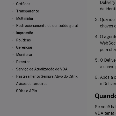
Delivery
Gráficos
de ident
Transparente
Multimídia
Quando a
chaves d
Redirecionamento de conteúdo geral
Impressão
O agente
Políticas
WebSocke
Gerenciar
pela cha
Monitorar
O Delive
Director
a chave 
Serviço de Atualização do VDA
Rastreamento Sempre Ativo do Citrix
Após a c
o Deliver
Avisos de terceiros
SDKs e APIs
Quando
Se você ha
VDA tenta 