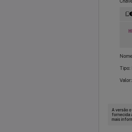
Chave
H
Nome
Tipo
Valor:
A versão o
fornecida 
mais infor