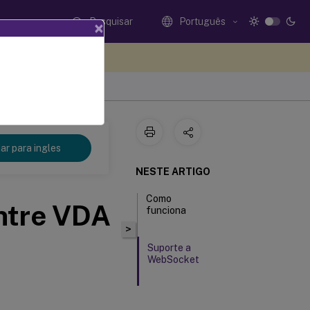
Pesquisar
Português
×
eedback aqui
r para ingles
NESTE ARTIGO
Como
ntre VDA
funciona
>
Suporte a
WebSocket