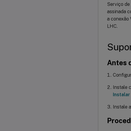
Serviço de 
assinada c
a conexão 
LHC.
Supo
Antes 
Configur
Instale 
Instala
Instale 
Proced