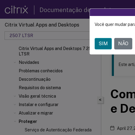
Documentação de produtos
Citrix Virtual Apps and Desktops
Você quer mudar para
Este conteúdo
2507 LTSR
Citrix 
SIM
NÃO
Citrix Virtual Apps and Desktops 7 2507
LTSR
Novidades
Este art
Problemas conhecidos
Descontinuação
Requisitos do sistema
Com
Visão geral técnica
<
e De
Instalar e configurar
Atualizar e migrar
Proteger
April 27,
Serviço de Autenticação Federada