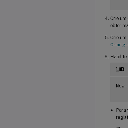
Crie um
obter ma
Crie um 
Criar g
Habilit
New
-
Para 
regis