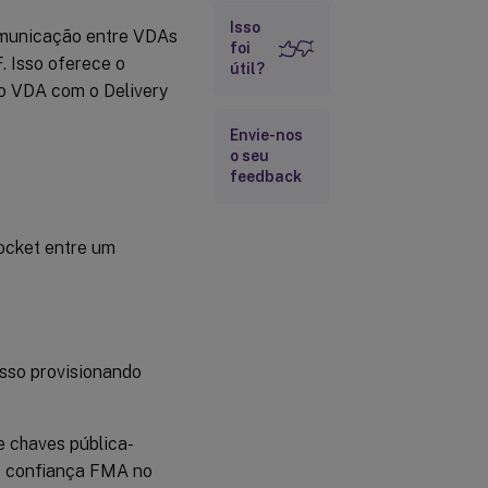
Isso
omunicação entre VDAs
foi
. Isso oferece o
útil?
o VDA com o Delivery
Envie-nos
o seu
feedback
ocket entre um
sso provisionando
 chaves pública-
de confiança FMA no