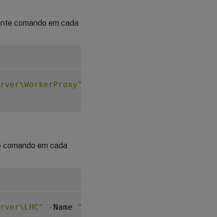
uinte comando em cada
erver\WorkerProxy"
-
Name 
"WebSocket_Enabled"
te comando em cada
rver\LHC"
-
Name 
"WebSocketEnabledLhc"
-
Prope