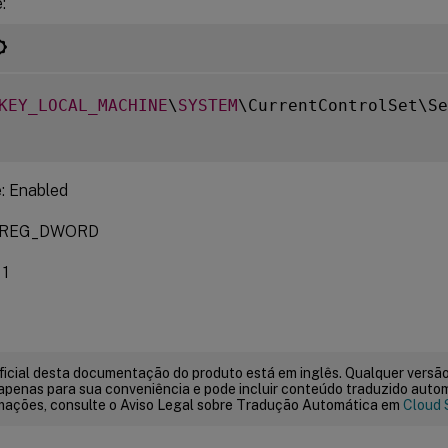
:
KEY_LOCAL_MACHINE
\
SYSTEM
\CurrentControlSet\Se
: Enabled
: REG_DWORD
 1
ficial desta documentação do produto está em inglês. Qualquer versão
apenas para sua conveniência e pode incluir conteúdo traduzido auto
mações, consulte o Aviso Legal sobre Tradução Automática em
Cloud 