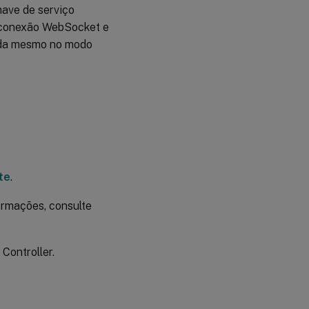
have de serviço
a conexão WebSocket e
ida mesmo no modo
te
.
formações, consulte
Controller.