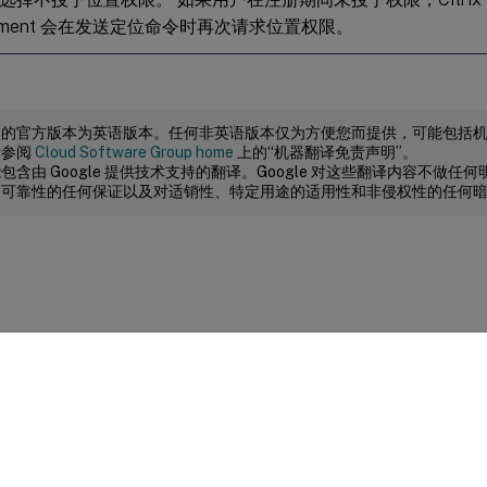
gement 会在发送定位命令时再次请求位置权限。
档的官方版本为英语版本。任何非英语版本仅为方便您而提供，可能包括
请参阅
Cloud Software Group home
上的“机器翻译免责声明”。
包含由 Google 提供技术支持的翻译。Google 对这些翻译内容不做
、可靠性的任何保证以及对适销性、特定用途的适用性和非侵权性的任何
站点反馈
|