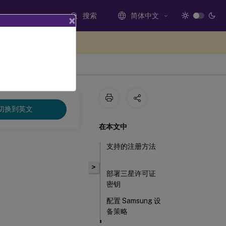
搜索
简体中文
×
处提供反馈
切换到英文
在本文中
支持的注册方法
>
部署三星许可证
密钥
配置 Samsung 设
备策略