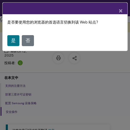
ZH
产品文档
×
Citrix Endpoint Management
是否要使用您的浏览器的首选语言切换到该 Web 站点?
三星
此内容已经过机器动态翻译。
在此处提供反馈
是
否
March 12,
2025
C
投稿者:
在本文中
支持的注册方法
部署三星许可证密钥
配置 Samsung 设备策略
安全操作