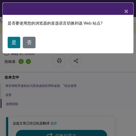
ZH
产品文档
×
Citrix Virtual Apps and Desktops 7 2203 LTSR
是否要使用您的浏览器的首选语言切换到该 Web 站点?
应用程序虚拟化
此内容已经过机器动态翻译。
在此处提供反馈
是
否
May 31, 2026
C
C
投稿者:
在本文中
™
将应用程序虚拟化与思杰虚拟应用和桌面
结合使用
设置
故障排除
这篇文章已经过机器翻译.
放弃
切换到英文