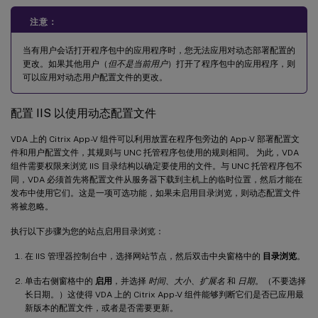
注意：
当有用户会话打开程序包中的应用程序时，您无法应用对动态部署配置的
更改。如果其他用户（
但不是当前用户
）打开了程序包中的应用程序，则
可以应用对动态用户配置文件的更改。
配置 IIS 以使用动态配置文件
VDA 上的 Citrix App-V 组件可以利用放置在程序包旁边的 App-V 部署配置文
件和用户配置文件，其规则与 UNC 托管程序包使用的规则相同。 为此，VDA
组件需要权限来浏览 IIS 目录结构以确定要使用的文件。与 UNC 托管程序包不
同，VDA 必须首先将配置文件从服务器下载到主机上的临时位置，然后才能在
发布中使用它们。这是一项可选功能，如果未启用目录浏览，则动态配置文件
将被忽略。
执行以下步骤为您的站点启用目录浏览：
在 IIS 管理器控制台中，选择网站节点，然后双击中央窗格中的
目录浏览
。
单击右侧窗格中的
启用
，并选择
时间
、
大小
、
扩展名
和
日期
。（不要选择
长日期。）这使得 VDA 上的 Citrix App-V 组件能够判断它们是否已应用最
新版本的配置文件，或者是否需要更新。