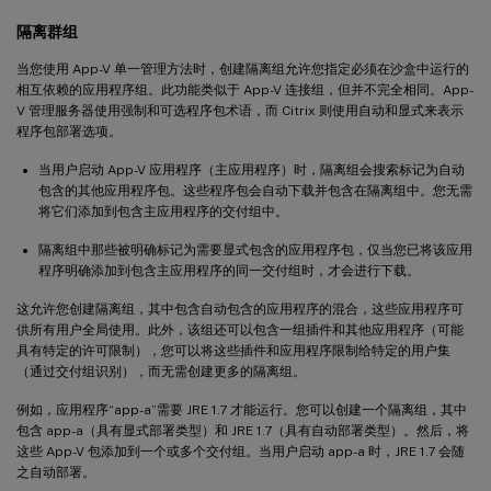
隔离群组
当您使用 App-V 单一管理方法时，创建隔离组允许您指定必须在沙盒中运行的
相互依赖的应用程序组。此功能类似于 App-V 连接组，但并不完全相同。App-
V 管理服务器使用强制和可选程序包术语，而 Citrix 则使用自动和显式来表示
程序包部署选项。
当用户启动 App-V 应用程序（主应用程序）时，隔离组会搜索标记为自动
包含的其他应用程序包。这些程序包会自动下载并包含在隔离组中。您无需
将它们添加到包含主应用程序的交付组中。
隔离组中那些被明确标记为需要显式包含的应用程序包，仅当您已将该应用
程序明确添加到包含主应用程序的同一交付组时，才会进行下载。
这允许您创建隔离组，其中包含自动包含的应用程序的混合，这些应用程序可
供所有用户全局使用。此外，该组还可以包含一组插件和其他应用程序（可能
具有特定的许可限制），您可以将这些插件和应用程序限制给特定的用户集
（通过交付组识别），而无需创建更多的隔离组。
例如，应用程序“app-a”需要 JRE 1.7 才能运行。您可以创建一个隔离组，其中
包含 app-a（具有显式部署类型）和 JRE 1.7（具有自动部署类型）。然后，将
这些 App-V 包添加到一个或多个交付组。当用户启动 app-a 时，JRE 1.7 会随
之自动部署。