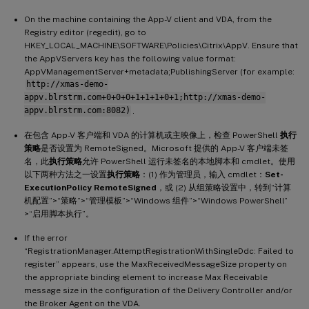
On the machine containing the App-V client and VDA, from the
Registry editor (regedit), go to
HKEY_LOCAL_MACHINE\SOFTWARE\Policies\Citrix\AppV. Ensure that
the AppVServers key has the following value format:
AppVManagementServer+metadata;PublishingServer (for example:
http://xmas-demo-
appv.blrstrm.com+0+0+0+1+1+1+0+1;http://xmas-demo-
appv.blrstrm.com:8082)
.
在包含 App-V 客户端和 VDA 的计算机或主映像上，检查 PowerShell
执行
策略
是否设置为 RemoteSigned。Microsoft 提供的 App-V 客户端未签
名，此
执行策略
允许 PowerShell 运行未签名的本地脚本和 cmdlet。使用
以下两种方法之一设置
执行策略
：(1) 作为管理员，输入 cmdlet：
Set-
ExecutionPolicy RemoteSigned
，或 (2) 从组策略设置中，转到“计算
机配置”>“策略”>“管理模板”>“Windows 组件”>“Windows PowerShell”
>“启用脚本执行”。
If the error
“RegistrationManager.AttemptRegistrationWithSingleDdc: Failed to
register” appears, use the MaxReceivedMessageSize property on
the appropriate binding element to increase Max Receivable
message size in the configuration of the Delivery Controller and/or
the Broker Agent on the VDA.