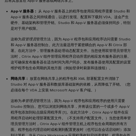
后将其放置在 App-V 服务器或网络共享上。
App-V 服务器：
从 App-V 服务器上的程序包使用应用程序需要 Studio 和
App-V 服务器之间持续通信，以进行发现、配置和下载到 VDA。这会产生
硬件、基础架构和管理开销。Studio 和 App-V 服务器必须保持同步，特别
是对于用户权限。
这称为
双管理员
管理方法，因为 App-V 程序包和应用程序访问需要 Studio
和 App-V 服务器控制台。此方法最适用于紧密耦合的 App-V 和 Citrix 部
署。在此方法中，管理服务器处理动态配置文件。当您使用双管理员管理方
法时，Citrix App-V 组件管理应用程序启动所需的相应发布服务器的注册。
这可确保发布服务器在适当时间为用户同步。发布服务器使用其配置的设置
维护程序包生命周期的其他方面（例如登录时刷新和连接组）。
网络共享：
放置在网络共享上的程序包和 XML 部署配置文件消除了
Studio 对 App-V 服务器和数据库基础架构的依赖，从而降低了开销。（您
必须在每个 VDA 上安装 Microsoft App-V 客户端。）
这称为
单管理员
管理方法，因为 App-V 程序包和应用程序的使用只需要
Studio 控制台。您可以浏览到网络共享，并将该位置的一个或多个 App-V
程序包添加到站点级应用程序库 [1]。在此方法中，Citrix App-V 组件在应
用程序启动时处理部署配置文件。（不支持用户配置文件。）当您使用单管
理员管理方法时，Citrix App-V 组件管理主机上程序包生命周期的所有方
面。程序包在代理启动时或检测到配置更改时（也可以在会话启动时）添加
到计算机。当从 Citrix Workspace 应用程序收到启动请求时，程序包会首