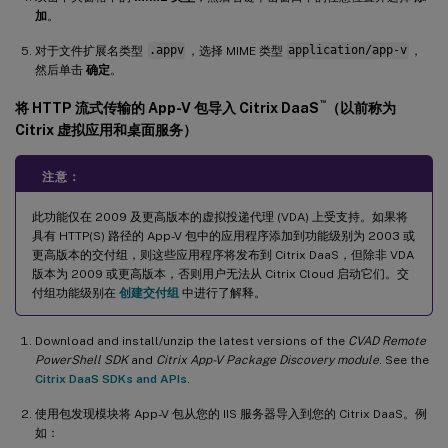
加
。
对于文件扩展名类型
.appv
，选择 MIME 类型
application/app-v
，
然后单击
确定
。
™
将 HTTP 流式传输的 App-V 包导入 Citrix DaaS
（以前称为
Citrix 虚拟应用和桌面服务）
注意：
此功能仅在 2009 及更高版本的虚拟投递代理 (VDA) 上受支持。如果将
具有 HTTP(S) 路径的 App-V 包中的应用程序添加到功能级别为 2003 或
更高版本的交付组，则这些应用程序将发布到 Citrix DaaS，但除非 VDA
版本为 2009 或更高版本，否则用户无法从 Citrix Cloud 启动它们。交
付组功能级别在
创建交付组
中进行了解释。
Download and install/unzip the latest versions of the
CVAD Remote
PowerShell SDK
and
Citrix App-V Package Discovery module
. See the
Citrix DaaS SDKs and APIs
.
使用包发现模块将 App-V 包从您的 IIS 服务器导入到您的 Citrix DaaS。例
如：