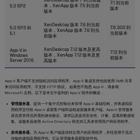
7.1 到当前
本，XenApp 版本 7.5 到当前
5.0 SP2
版本
版本
XenDesktop 版本 7.6 到当前
7.6.300 到
5.0 SP3 和
版本，XenApp 版本 7.6 到当
当前版本
5.1
前版本
XenDesktop 7.12 版本及更高
App-V in
7.12 到当
版本，XenApp 7.12 版本及更
Windows
前版本
Server 2016
高版本
App-V 客户端不支持脱机访问应用程序。App-V 集成支持包括使用 SMB 共享
来访问应用程序。不支持 HTTP 协议。 如果您不熟悉 App-V，请参阅
Microsoft 文档。以下是本文中提到的 App-V 组件的概述：
管理服务器
。提供一个集中式控制台来管理 App-V 基础结构，并将虚拟应
用程序交付给 App-V 桌面客户端和远程桌面服务客户端。App-V 管理服务
器负责管理员所需的身份验证、请求以及提供安全性、计量、监视和数据收
集。该服务器使用 Active Directory 和支持工具来管理用户和应用程序。
发布服务器
。为 App-V 客户端提供特定用户的应用程序，并托管用于流式
传输的虚拟应用程序包。它从管理服务器获取软件包。