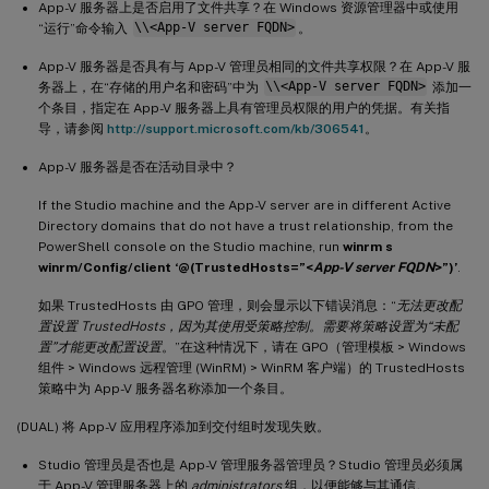
App-V 服务器上是否启用了文件共享？在 Windows 资源管理器中或使用
“运行”命令输入
\\<App-V server FQDN>
。
App-V 服务器是否具有与 App-V 管理员相同的文件共享权限？在 App-V 服
务器上，在“存储的用户名和密码”中为
\\<App-V server FQDN>
添加一
个条目，指定在 App-V 服务器上具有管理员权限的用户的凭据。有关指
导，请参阅
http://support.microsoft.com/kb/306541
。
App-V 服务器是否在活动目录中？
If the Studio machine and the App-V server are in different Active
Directory domains that do not have a trust relationship, from the
PowerShell console on the Studio machine, run
winrm s
winrm/Config/client ‘@(TrustedHosts=”<
App-V server FQDN
>”)’
.
如果 TrustedHosts 由 GPO 管理，则会显示以下错误消息：“
无法更改配
置设置 TrustedHosts，因为其使用受策略控制。需要将策略设置为“未配
置”才能更改配置设置
。”在这种情况下，请在 GPO（管理模板 > Windows
组件 > Windows 远程管理 (WinRM) > WinRM 客户端）的 TrustedHosts
策略中为 App-V 服务器名称添加一个条目。
(DUAL) 将 App-V 应用程序添加到交付组时发现失败。
Studio 管理员是否也是 App-V 管理服务器管理员？Studio 管理员必须属
于 App-V 管理服务器上的
administrators
组，以便能够与其通信。