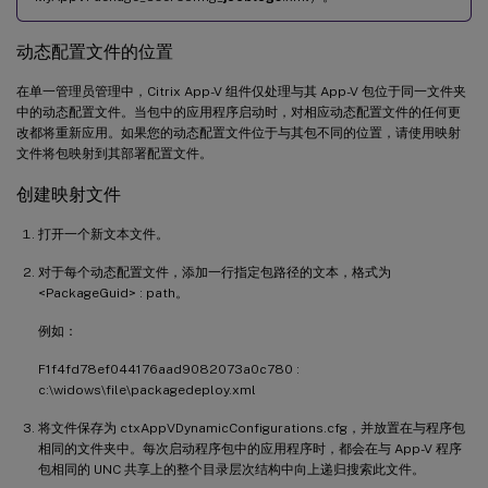
动态配置文件的位置
在单一管理员管理中，Citrix App-V 组件仅处理与其 App-V 包位于同一文件夹
中的动态配置文件。当包中的应用程序启动时，对相应动态配置文件的任何更
改都将重新应用。如果您的动态配置文件位于与其包不同的位置，请使用映射
文件将包映射到其部署配置文件。
创建映射文件
打开一个新文本文件。
对于每个动态配置文件，添加一行指定包路径的文本，格式为
<PackageGuid> : path。
例如：
F1f4fd78ef044176aad9082073a0c780 :
c:\widows\file\packagedeploy.xml
将文件保存为 ctxAppVDynamicConfigurations.cfg，并放置在与程序包
相同的文件夹中。每次启动程序包中的应用程序时，都会在与 App-V 程序
包相同的 UNC 共享上的整个目录层次结构中向上递归搜索此文件。