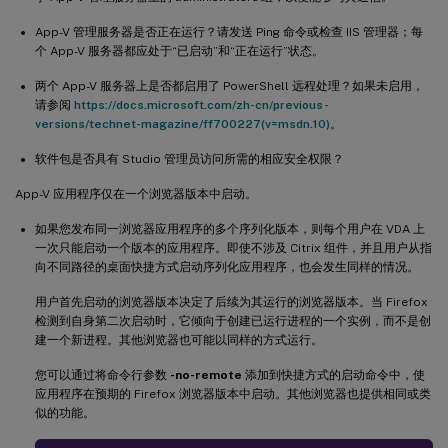
App-V 管理服务器是否正在运行？请发送 Ping 命令或检查 IIS 管理器；每
个 App-V 服务器都应处于“已启动”和“正在运行”状态。
两个 App-V 服务器上是否都启用了 PowerShell 远程处理？如果未启用，
请参阅
https://docs.microsoft.com/zh-cn/previous-
versions/technet-magazine/ff700227(v=msdn.10)
。
软件包是否具有 Studio 管理员访问所需的相应安全权限？
App-V 应用程序仅在一个浏览器版本中启动。
如果您发布同一浏览器应用程序的多个序列化版本，则每个用户在 VDA 上
一次只能启动一个版本的应用程序。即使不涉及 Citrix 组件，并且用户从指
向不同路径的桌面快捷方式启动序列化应用程序，也会发生同样的情况。
用户首先启动的浏览器版本决定了后续为其运行的浏览器版本。当 Firefox
检测到自身第二次启动时，它倾向于创建已运行进程的一个实例，而不是创
建一个新进程。其他浏览器也可能以同样的方式运行。
您可以通过将命令行参数
-no-remote
添加到快捷方式的启动命令中，使
应用程序在预期的 Firefox 浏览器版本中启动。其他浏览器也提供相同或类
似的功能。