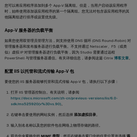
您可以将应用程序添加到多个 App-V 隔离组。但是，当用户启动该应用程序
时，始终使用添加该应用程序的第一个隔离组。您无法对包含该应用程序的其
他隔离组进行排序或设置优先级。
App-V 服务器的负载平衡
如果您使用双管理员管理方法，则支持使用 DNS 循环 (DNS Round-Robin) 对
管理服务器和发布服务器进行负载平衡。不支持通过 Netscaler、F5（或类
似）虚拟 IP 对管理服务器进行负载平衡，因为 Studio 需要通过远程
PowerShell 与管理服务器通信。有关详细信息，请参阅这篇 Citrix
博客文章
。
配置 IIS 以托管和流式传输 App-V 包
要使您的 IIS 服务器能够托管和流式传输 App-V 包，请执行以下步骤：
打开 IIS 管理器控制台。有关说明，请参阅
https://docs.microsoft.com/zh-cn/previous-versions/iis/6.0-
sdk/ms525920(v%3Dvs.90)
。
右键单击要使用的网站实例，然后选择
添加虚拟目录
。
输入别名名称以及您的软件包在网络上物理存储的路径。
双击中央窗格中的
MIME 类型
，然后右键单击窗口中的任意位置并选择
添