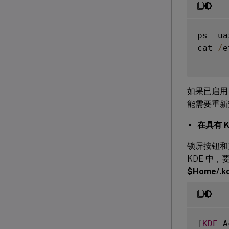
ps  ua
cat 
/
e
如果已启
能需要重新安装
在具有 
锁屏按钮和
KDE 中
$Home/.kd
[
KDE
 A