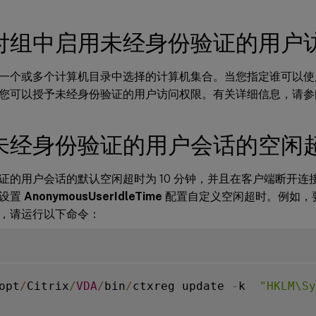
付组中启用未经身份验证的用户
一个或多个计算机目录中选择的计算机集合。当您指定谁可以使
您可以授予未经身份验证的用户访问权限。有关详细信息，请
未经身份验证的用户会话的空闲
证的用户会话的默认空闲超时为 10 分钟，并且在客户端断开连
表设置
AnonymousUserIdleTime
配置自定义空闲超时。例如，
，请运行以下命令：
opt
/
Citrix
/
VDA
/
bin
/
ctxreg update 
-
k  
"HKLM\Sy