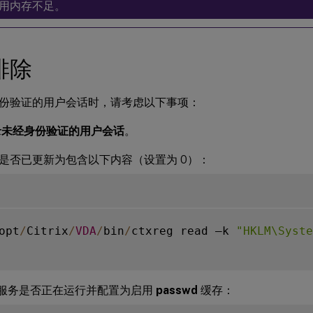
用内存不足。
排除
份验证的用户会话时，请考虑以下事项：
录未经身份验证的用户会话
。
是否已更新为包含以下内容（设置为 0）：
opt
/
Citrix
/
VDA
/
bin
/
ctxreg read –k 
"HKLM\Syste
服务是否正在运行并配置为启用
passwd
缓存：