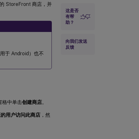
reFront 商店，并
这是否
设置未经身
份验证的用
有帮
户会话的空
助？
闲超时
设置未经身
向我们发送
份验证用户
反馈
的最大数量
于 Android）也不
故障排除
窗格中单击
创建商店
。
证的用户访问此商店
，然