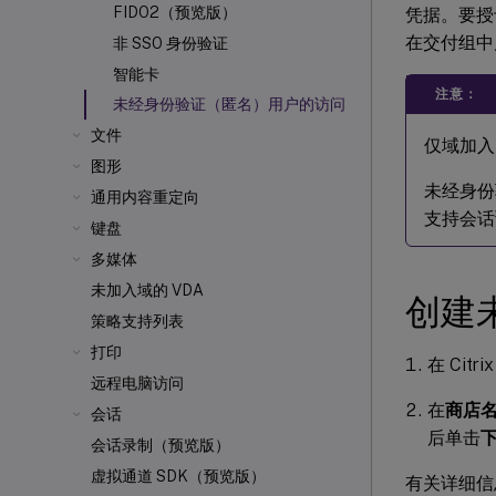
FIDO2（预览版）
凭据。要授
在交付组中
非 SSO 身份验证
智能卡
注意：
未经身份验证（匿名）用户的访问
文件
仅域加入
图形
未经身份验
通用内容重定向
支持会话
键盘
多媒体
未加入域的 VDA
创建未
策略支持列表
打印
在 Cit
远程电脑访问
在
商店
会话
后单击
会话录制（预览版）
虚拟通道 SDK（预览版）
有关详细信