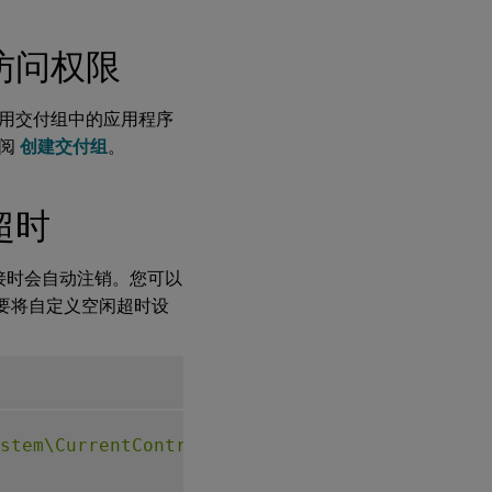
访问权限
用交付组中的应用程序
参阅
创建交付组
。
超时
接时会自动注销。您可以
要将自定义空闲超时设
stem\CurrentControlSet\Control\Citrix"
-
v A