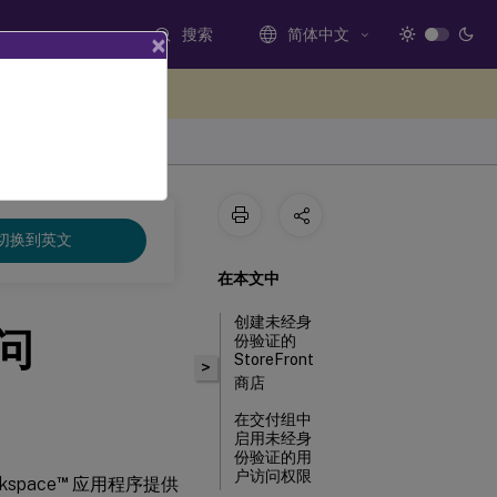
搜索
简体中文
×
处提供反馈
切换到英文
在本文中
创建未经身
问
份验证的
StoreFront
>
商店
在交付组中
启用未经身
份验证的用
户访问权限
™
rkspace
应用程序提供