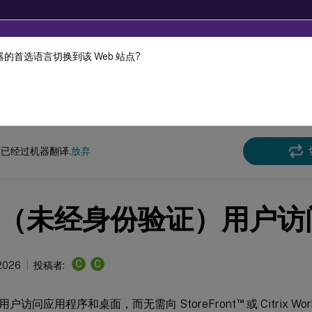
的首选语言切换到该 Web 站点?
机器动态翻译。
在此
x 虚拟投递代理
Linux Virtual Delivery Agent 2411
已经过机器翻译.
放弃
（未经身份验证）用户访
C
C
 2026
投稿者:
™
户访问应用程序和桌面，而无需向 StoreFront
或 Citrix Wo