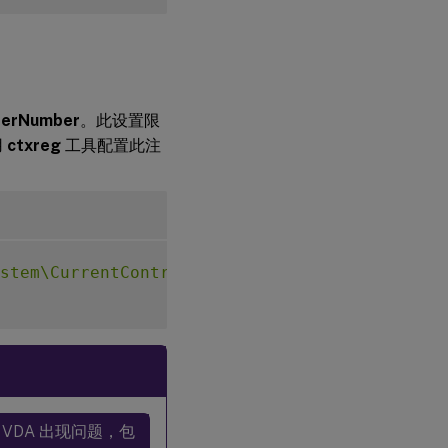
erNumber
。此设置限
用
ctxreg
工具配置此注
stem\CurrentControlSet\Control\Citrix"
-
v M
DA 出现问题，包